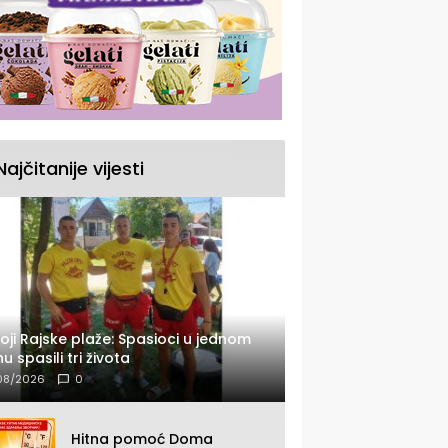
Najčitanije vijesti
oji Rajske plaže: Spasioci u jednom
u spasili tri života
08/2026
0
Hitna pomoć Doma