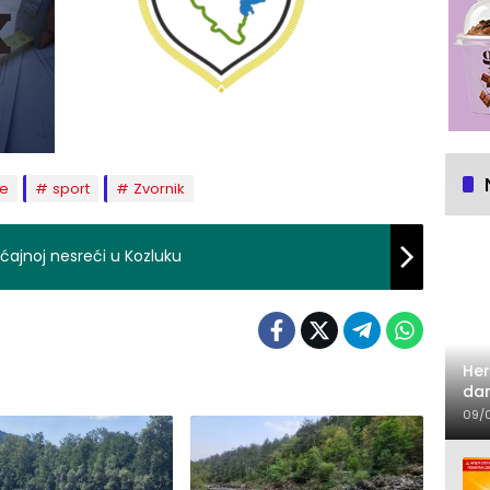
je
sport
Zvornik
ćajnoj nesreći u Kozluku
Her
dan
09/