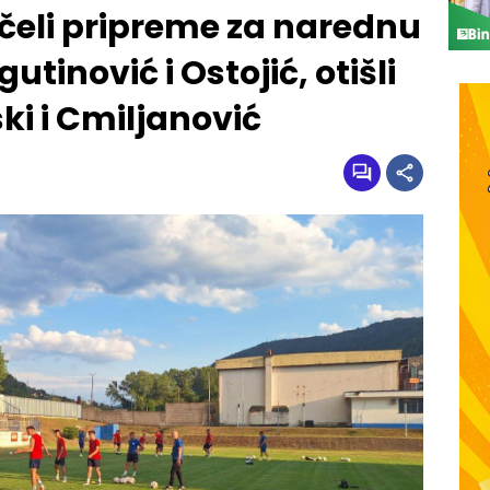
očeli pripreme za narednu
utinović i Ostojić, otišli
ki i Cmiljanović