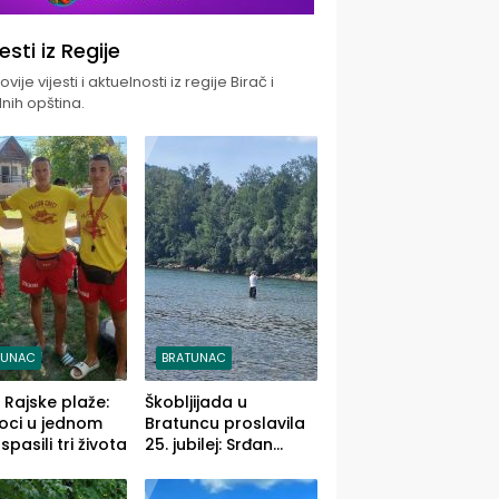
jesti iz Regije
vije vijesti i aktuelnosti iz regije Birač i
nih opština.
TUNAC
BRATUNAC
i Rajske plaže:
Škobljijada u
oci u jednom
Bratuncu proslavila
pasili tri života
25. jubilej: Srđan
Vasić pobjednik sa
ulovom od 2.040