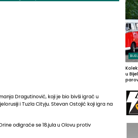
BIJE
Kolek
u Bije
parova
grado
izgov
ja Dragutinović, koji je bio bivši igrač u
sudb
lorusiji i Tuzla Cityju. Stevan Ostojić koji igra na
ine odigraće se 18.jula u Olovu protiv