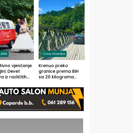
grama (FOTO)
LJINA
Crna Hronika
tivno vjenčanje
Krenuo preko
ljini: Devet
granice prema BiH
 iz različitih
sa 20 kilograma
va BiH
marihuane sakrivene
orilo
u automobilu
onosno da