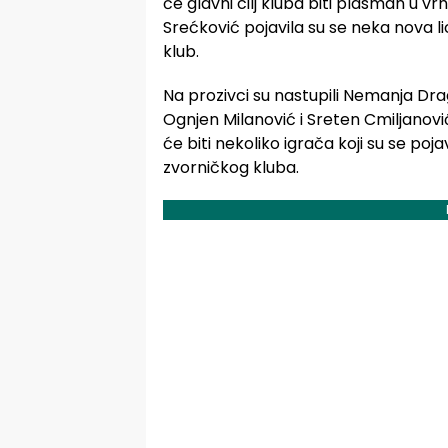
će glavni cilj kluba biti plasman u v
Srećković pojavila su se neka nova l
klub.
Na prozivci su nastupili Nemanja Drag
Ognjen Milanović i Sreten Cmiljanovi
će biti nekoliko igrača koji su se pojav
zvorničkog kluba.