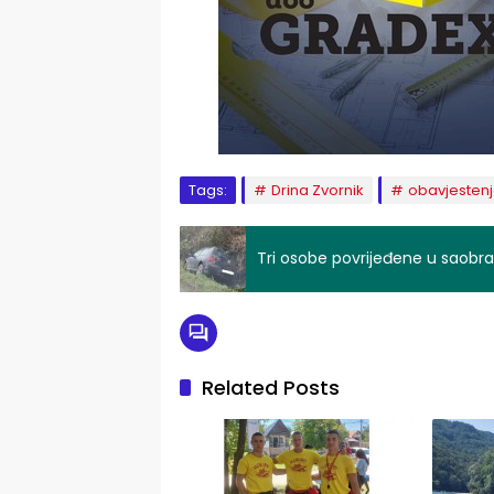
Tags:
Drina Zvornik
obavjesten
Tri osobe povrijeđene u saobra
Related Posts