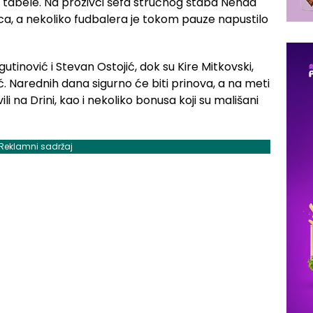
rh tabele. Na prozivci šefa stručnog štaba Nenad
ica, a nekoliko fudbalera je tokom pauze napustilo
utinović i Stevan Ostojić, dok su Kire Mitkovski,
ć. Narednih dana sigurno će biti prinova, a na meti
ili na Drini, kao i nekoliko bonusa koji su mališani
Reklamni sadržaj