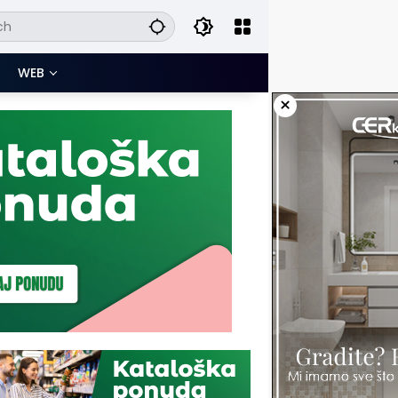
WEB
×