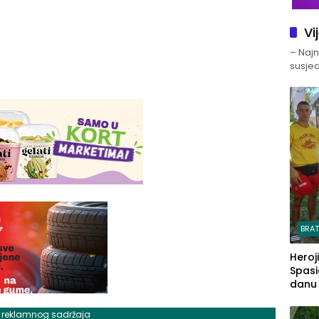
Vi
– Najno
susjed
BRA
Heroj
Spasi
danu s
j reklamnog sadržaja