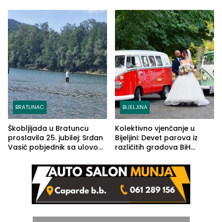
na smirivanje tenzija
BRATUNAC
BIJELJINA
Škobljijada u Bratuncu
Kolektivno vjenčanje u
proslavila 25. jubilej: Srđan
Bijeljini: Devet parova iz
Vasić pobjednik sa ulovom
različitih gradova BiH
od 2.040 grama (FOTO)
izgovorilo sudbonosno da