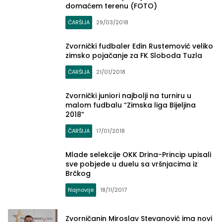
domaćem terenu (FOTO)
ČARŠIJA
29/03/2018
Zvornički fudbaler Edin Rustemović veliko
zimsko pojačanje za FK Sloboda Tuzla
ČARŠIJA
21/01/2018
Zvornički juniori najbolji na turniru u
malom fudbalu “Zimska liga Bijeljina
2018”
ČARŠIJA
17/01/2018
Mlade selekcije OKK Drina-Princip upisali
sve pobjede u duelu sa vršnjacima iz
Brčkog
Najnovije
18/11/2017
Zvorničanin Miroslav Stevanović ima novi