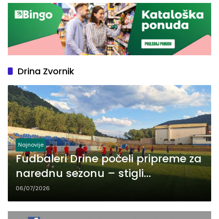
Drina Zvornik
Najnovije
Fudbaleri Drine počeli pripreme za
narednu sezonu – stigli
Dragutinović i Ostojić, otišli
06/07/2026
Milanović, Mitkovski i Cmiljanović