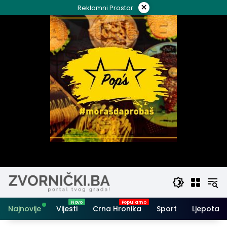
Skip
×
Reklamni Prostor
to
content
Najnovije
Vijesti
Crna Hronika
Sport
Ljepota i 