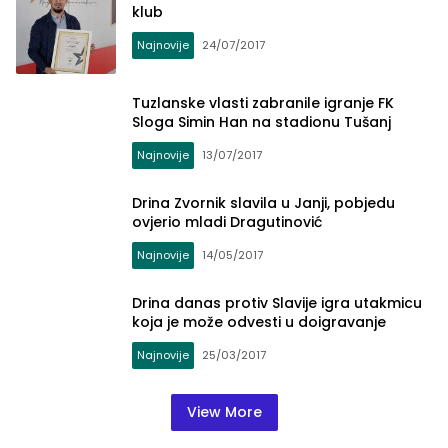
klub
Najnovije
24/07/2017
Tuzlanske vlasti zabranile igranje FK
Sloga Simin Han na stadionu Tušanj
Najnovije
13/07/2017
Drina Zvornik slavila u Janji, pobjedu
ovjerio mladi Dragutinović
Najnovije
14/05/2017
Drina danas protiv Slavije igra utakmicu
koja je može odvesti u doigravanje
Najnovije
25/03/2017
View More