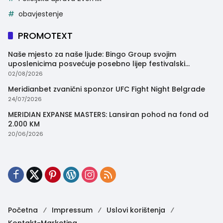
obavjestenje
PROMOTEXT
Naše mjesto za naše ljude: Bingo Group svojim
uposlenicima posvećuje posebno lijep festivalski
trenutak
02/08/2026
Meridianbet zvanični sponzor UFC Fight Night Belgrade
24/07/2026
MERIDIAN EXPANSE MASTERS: Lansiran pohod na fond od
2.000 KM
20/06/2026
Početna
Impressum
Uslovi korištenja