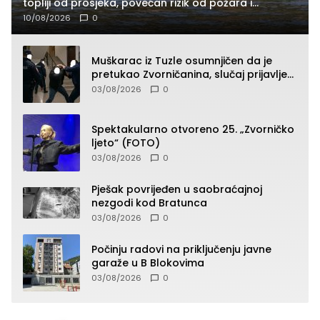
topliji od prosjeka, povećan rizik od požara i
nestašice vode
10/08/2026
0
Muškarac iz Tuzle osumnjičen da je
pretukao Zvorničanina, slučaj prijavljen
tužilaštvu
03/08/2026
0
Spektakularno otvoreno 25. „Zvorničko
ljeto“ (FOTO)
03/08/2026
0
Pješak povrijeđen u saobraćajnoj
nezgodi kod Bratunca
03/08/2026
0
Počinju radovi na priključenju javne
garaže u B Blokovima
03/08/2026
0