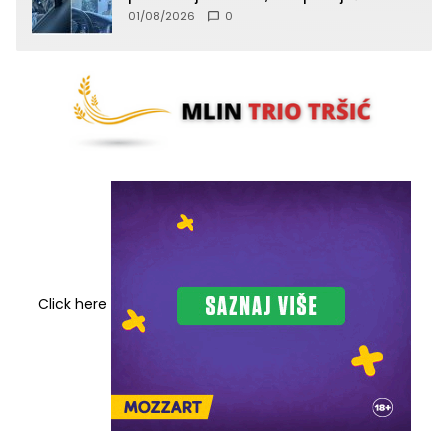
lica (FOTO)
01/08/2026
0
Click here