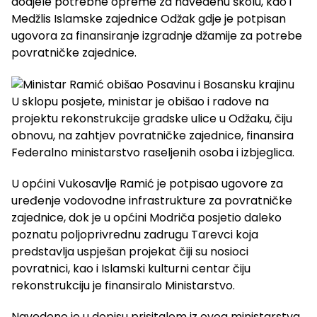
dodjele potrebne opreme za navedenu školu, kao i
Medžlis Islamske zajednice Odžak gdje je potpisan
ugovora za finansiranje izgradnje džamije za potrebe
povratničke zajednice.
U sklopu posjete, ministar je obišao i radove na
projektu rekonstrukcije gradske ulice u Odžaku, čiju
obnovu, na zahtjev povratničke zajednice, finansira
Federalno ministarstvo raseljenih osoba i izbjeglica.
U općini Vukosavlje Ramić je potpisao ugovore za
uređenje vodovodne infrastrukture za povratničke
zajednice, dok je u općini Modriča posjetio daleko
poznatu poljoprivrednu zadrugu Tarevci koja
predstavlja uspješan projekat čiji su nosioci
povratnici, kao i Islamski kulturni centar čiju
rekonstrukciju je finansiralo Ministarstvo.
Navedeno je u dopisu prisitglom iz ovog ministarstva.