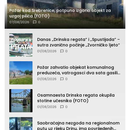
Požar kod Srebrenice, potpuno izgorio objekt za
uzgoj pilića (FOTO)
07/08/2026
0
Danas „Drinska regata“ i „Spustijada“ –
sutra zvanično počinje „Zvorničko ljeto“
01/08/2026
0
Požar zahvatio objekat komunalnog
preduzeća, vatrogasci dva sata gasili
vatru (FOTO)
01/08/2026
0
Osamnaesta Drinska regata okupila
stotine učesnika (FOTO)
01/08/2026
0
Saobraćajna nezgoda na regionalnom
putu uz rijeku Drinu, ima povrijeđenih