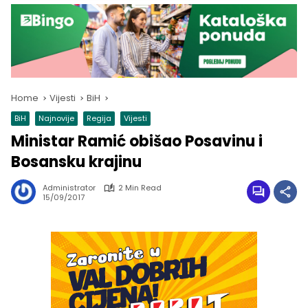
Home
Vijesti
BiH
BiH
Najnovije
Regija
Vijesti
Ministar Ramić obišao Posavinu i
Bosansku krajinu
Administrator
2 Min Read
15/09/2017