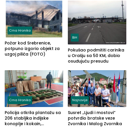
Crna Hronika
BiH
Požar kod Srebrenice,
potpuno izgorio objekt za
Pokušao podmititi carinika
uzgoj pilića (FOTO)
u Orašju sa 50 KM, dobio
osuđujuću presudu
Crna Hronika
Najnovije
Policija otkrila plantažu sa
Susret „Ljudi i mostovi“
206 stabljika indijske
potvrdio bratske veze
konoplje i kokain,
Zvornika i Malog Zvornika
uhapšena jedna osoba