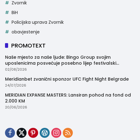
Zvornik
BiH
Policijska uprava Zvornik
obavjestenje
PROMOTEXT
Naše mjesto za naše ljude: Bingo Group svojim
uposlenicima posvećuje posebno lijep festivalski
trenutak
02/08/2026
Meridianbet zvanični sponzor UFC Fight Night Belgrade
24/07/2026
MERIDIAN EXPANSE MASTERS: Lansiran pohod na fond od
2.000 KM
20/06/2026