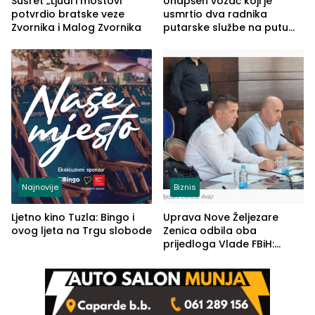
Susret „Ljudi i mostovi“
Uhapšen vozač koji je
potvrdio bratske veze
usmrtio dva radnika
Zvornika i Malog Zvornika
putarske službe na putu
od Loznice prema Šapcu
(FOTO)
Najnovije
Biznis
Ljetno kino Tuzla: Bingo i
Uprava Nove Željezare
ovog ljeta na Trgu slobode
Zenica odbila oba
prijedloga Vlade FBiH:
Ustrajni da je stečaj jedino
rješenje