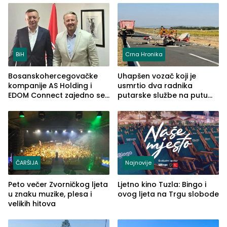
(FOTO)
BiH
Crna Hronika
Bosanskohercegovačke
Uhapšen vozač koji je
kompanije AS Holding i
usmrtio dva radnika
EDOM Connect zajedno se
putarske službe na putu
šire na tržište Maroka
od Loznice prema Šapcu
(FOTO)
ČARŠIJA
Najnovije
Peto večer Zvorničkog ljeta
Ljetno kino Tuzla: Bingo i
u znaku muzike, plesa i
ovog ljeta na Trgu slobode
velikih hitova