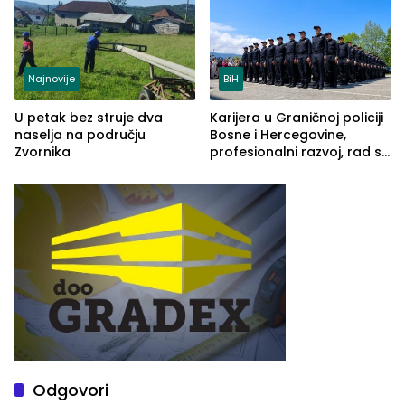
Najnovije
BiH
U petak bez struje dva
Karijera u Graničnoj policiji
naselja na području
Bosne i Hercegovine,
Zvornika
profesionalni razvoj, rad sa
savremenom opremom i
služba građanima
Odgovori