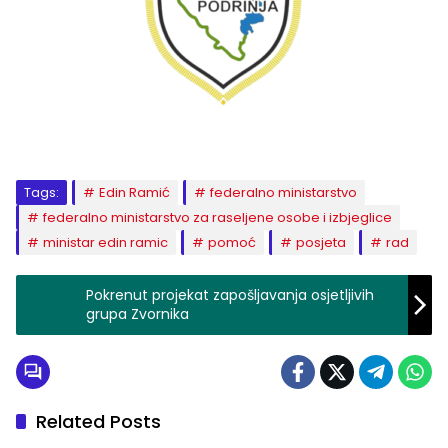
Tags:
Edin Ramić
federalno ministarstvo
federalno ministarstvo za raseljene osobe i izbjeglice
ministar edin ramic
pomoć
posjeta
rad
Pokrenut projekat zapošljavanja osjetljivih
grupa Zvornika
Related Posts