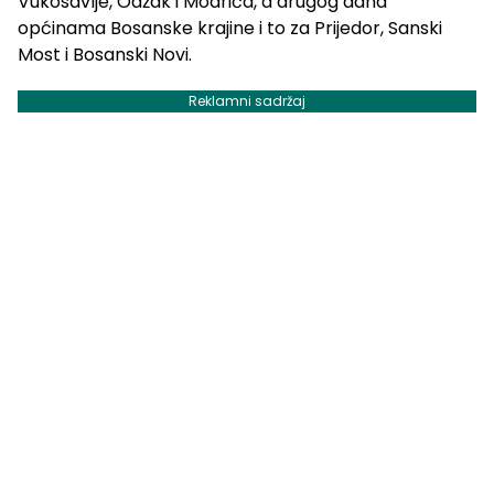
Vukosavlje, Odžak i Modriča, a drugog dana
općinama Bosanske krajine i to za Prijedor, Sanski
Most i Bosanski Novi.
Reklamni sadržaj