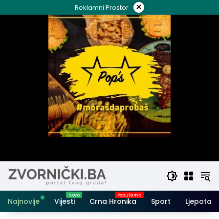
Skip
×
Reklamni Prostor
to
content
Najnovije
Vijesti
Crna Hronika
Sport
Ljepota i 