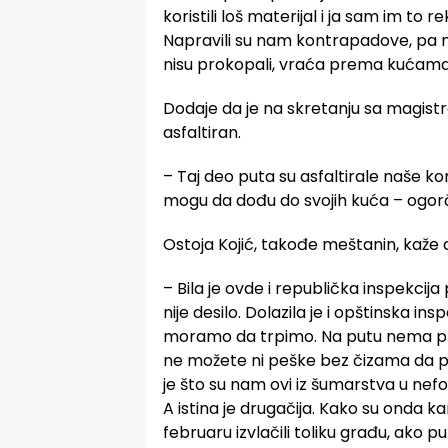
koristili loš materijal i ja sam im to
Napravili su nam kontrapadove, pa 
nisu prokopali, vraća prema kućama il
Dodaje da je na skretanju sa magis
asfaltiran.
– Taj deo puta su asfaltirale naše ko
mogu da dođu do svojih kuća – ogorč
Ostoja Kojić, takođe meštanin, kaže 
– Bila je ovde i republička inspekcija 
nije desilo. Dolazila je i opštinska ins
moramo da trpimo. Na putu nema prop
ne možete ni peške bez čizama da pr
je što su nam ovi iz šumarstva u nefo
A istina je drugačija. Kako su onda 
februaru izvlačili toliku građu, ako pu