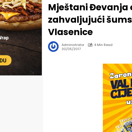
Mještani Đevanja 
zahvaljujući šums
Vlasenice
Administrator
4 Min Read
30/05/2017