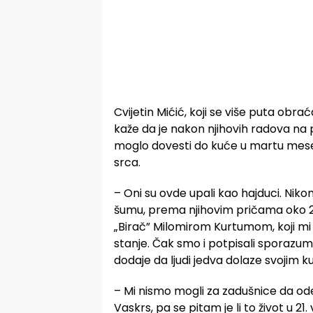
Cvijetin Mićić, koji se više puta ob
kaže da je nakon njihovih radova na pu
moglo dovesti do kuće u martu mese
srca.
– Oni su ovde upali kao hajduci. Niko
šumu, prema njihovim pričama oko 2
„Birač” Milomirom Kurtumom, koji mi
stanje. Čak smo i potpisali sporazum, a
dodaje da ljudi jedva dolaze svojim 
– Mi nismo mogli za zadušnice da ode
Vaskrs, pa se pitam je li to život u 2