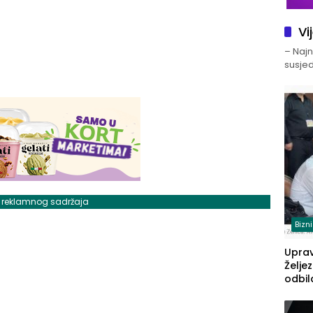
Vi
– Najno
susjed
j reklamnog sadržaja
Bizn
Upra
Želje
odbil
prije
FBiH: 