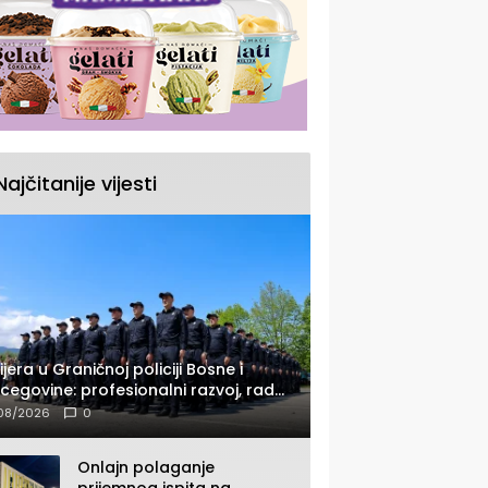
Najčitanije vijesti
ijera u Graničnoj policiji Bosne i
cegovine: profesionalni razvoj, rad
 savremenom opremom i služba
08/2026
0
ađanima
Onlajn polaganje