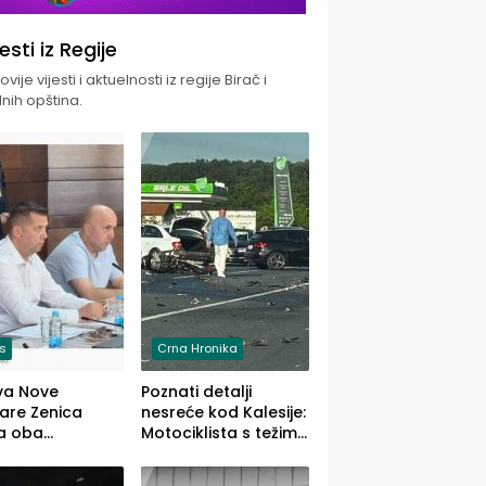
jesti iz Regije
vije vijesti i aktuelnosti iz regije Birač i
nih opština.
is
Crna Hronika
va Nove
Poznati detalji
zare Zenica
nesreće kod Kalesije:
a oba
Motociklista s težim,
dloga Vlade
dvoje vozača s
Ustrajni da je
lakšim povredama