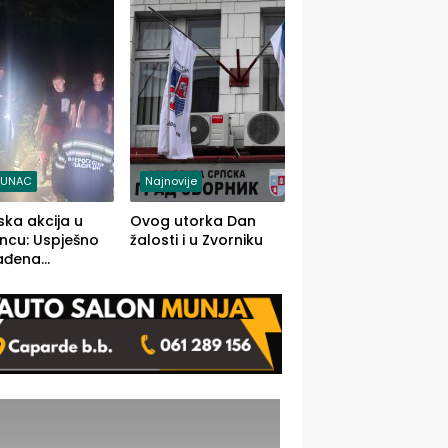
j jedino rješenje
TUNAC
Najnovije
ska akcija u
Ovog utorka Dan
ncu: Uspješno
žalosti i u Zvorniku
ađena
mdesetogodišnj
nka Lazić,
 iz Kravice.