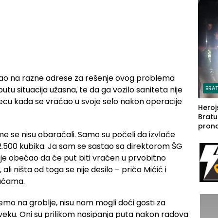
steča
raćao na razne adrese za rešenje ovog problema
tu situacija užasna, te da ga vozilo saniteta nije
BRA
cu kada se vraćao u svoje selo nakon operacije
Heroj
Bratu
pron
me se nisu obaraćali. Samo su počeli da izvlače
seda
a Iva
.500 kubika. Ja sam se sastao sa direktorom ŠG
rodom
 je obećao da će put biti vraćen u prvobitno
li ništa od toga se nije desilo – priča Mićić i
kućama.
mo na groblje, nisu nam mogli doći gosti za
1. veku. Oni su prilikom nasipanja puta nakon radova