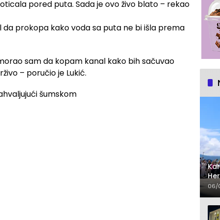
oticala pored puta. Sada je ovo živo blato – rekao
l da prokopa kako voda sa puta ne bi išla prema
a morao sam da kopam kanal kako bih sačuvao
živo – poručio je Lukić.
Kar
Her
sa
06/
gr