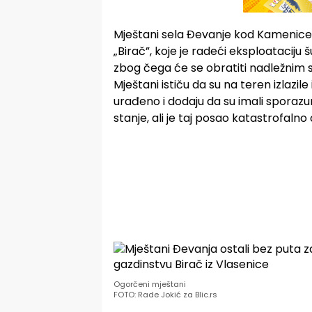
Mještani sela Đevanje kod Kamenice
„Birač”, koje je radeći eksploataciju
zbog čega će se obratiti nadležnim 
Mještani ističu da su na teren izlazile 
urađeno i dodaju da su imali sporazu
stanje, ali je taj posao katastrofaln
Ogorčeni mještani
FOTO: Rade Jokić za Blic.rs