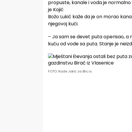
propuste, kanale i voda je normalno 
je Kojić
Božo Lukić kaže da je on morao kana
njegovoj kući.
– Ja sam se devet puta operisao, 
kuću od vode sa puta. Stanje je neizdr
FOTO: Rade Jokić za Blic.rs