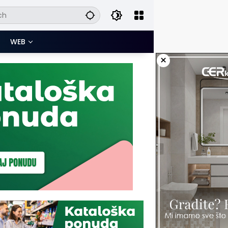
WEB
×