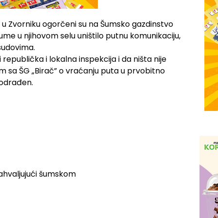
 u Zvorniku ogorčeni su na Šumsko gazdinstvo
 šume u njihovom selu uništilo putnu komunikaciju,
sudovima.
i republička i lokalna inspekcija i da ništa nije
m sa ŠG „Birač” o vraćanju puta u prvobitno
o odrađen.