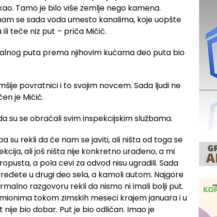
 rekao. Tamo je bilo više zemlje nego kamena.
nam se sada voda umesto kanalima, koje uopšte
i teče niz put – priča Mićić.
tralnog puta prema njihovim kućama deo puta bio
mšije povratnici i to svojim novcem. Sada ljudi ne
en je Mićić.
da su se obraćali svim inspekcijskim službama.
pa su rekli da će nam se javiti, ali ništa od toga se
pekcija, ali još ništa nije konkretno urađeno, a mi
usta, a pola cevi za odvod nisu ugradili. Sada
eđete u drugi deo sela, a kamoli autom. Najgore
rmalno razgovoru rekli da nismo ni imali bolji put.
kamionima tokom zimskih meseci krajem januara i u
t nije bio dobar. Put je bio odličan. Imao je