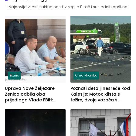
– Najnovije vijesti i aktuelnosti iz regije Birač i susjednih opština.
Biznis
Crna Hronika
Uprava Nove Željezare
Poznati detalji nesreće kod
Zenica odbila oba
Kalesije: Motociklista s
prijedloga Vlade FBiH:
težim, dvoje vozača s
Ustrajni da je stečaj jedino
lakšim povredama
rješenje