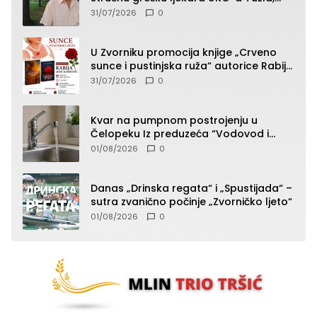
presudan dokaz ostala obdukcija
31/07/2026
0
U Zvorniku promocija knjige „Crveno
sunce i pustinjska ruža“ autorice Rabije
Avdić-Hamidović
31/07/2026
0
Kvar na pumpnom postrojenju u
Čelopeku Iz preduzeća “Vodovod i
komunalije”
01/08/2026
0
Danas „Drinska regata“ i „Spustijada“ –
sutra zvanično počinje „Zvorničko ljeto“
01/08/2026
0