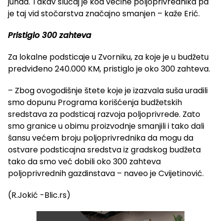
junad. Takav slučaj je kod većine poljoprivrednika pa
je taj vid stočarstva značajno smanjen – kaže Erić.
Pristiglo 300 zahteva
Za lokalne podsticaje u Zvorniku, za koje je u budžetu
predviđeno 240.000 KM, pristiglo je oko 300 zahteva.
– Zbog ovogodišnje štete koje je izazvala suša uradili
smo dopunu Programa korišćenja budžetskih
sredstava za podsticaj razvoja poljoprivrede. Zato
smo granice u obimu proizvodnje smanjili i tako dali
šansu većem broju poljoprivrednika da mogu da
ostvare podsticajna sredstva iz gradskog budžeta
tako da smo već dobili oko 300 zahteva
poljoprivrednih gazdinstava – naveo je Cvijetinović.
(R.Jokić -Blic.rs)