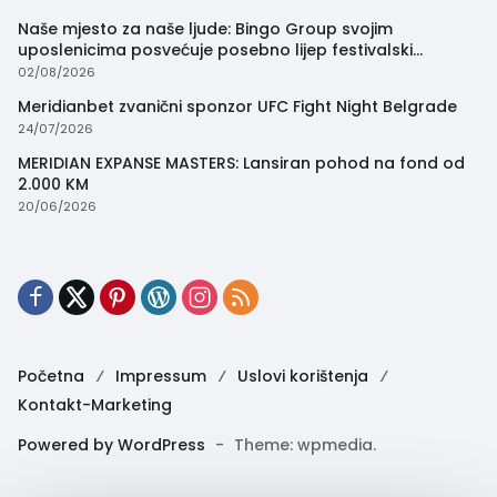
Naše mjesto za naše ljude: Bingo Group svojim
uposlenicima posvećuje posebno lijep festivalski
trenutak
02/08/2026
Meridianbet zvanični sponzor UFC Fight Night Belgrade
24/07/2026
MERIDIAN EXPANSE MASTERS: Lansiran pohod na fond od
2.000 KM
20/06/2026
Početna
Impressum
Uslovi korištenja
Kontakt-Marketing
Powered by WordPress
-
Theme: wpmedia.