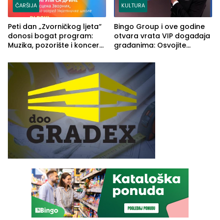
ČARŠIJA
KULTURA
Peti dan „Zvorničkog ljeta“
Bingo Group i ove godine
donosi bogat program:
otvara vrata VIP događaja
Muzika, pozorište i koncert
građanima: Osvojite
Stoje
ulaznice za koncert Petra
Graše