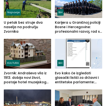
Najnovije
BiH
U petak bez struje dva
Karijera u Graničnoj policiji
naselja na području
Bosne i Hercegovine:
Zvornika
profesionalni razvoj, rad sa
savremenom opremom i
služba građanima
KULTURA
BiH
Zvornik: Andraševa vila iz
Evo kako će izgledati
1913. dobija novi život,
glasački listići za državni i
postaje hotel muzejskog
entitetske parlamente:
tipa
Najveće izmjene biće
vidljive na njima