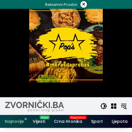
Skip
×
Reklamni Prostor
to
content
Najnovije
Vijesti
Crna Hronika
Sport
Ljepota i 