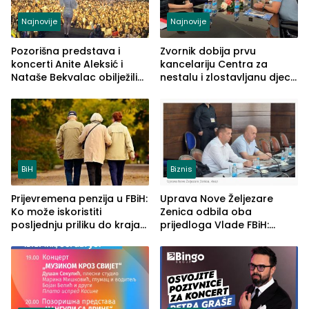
Najnovije
Najnovije
Pozorišna predstava i
Zvornik dobija prvu
koncerti Anite Aleksić i
kancelariju Centra za
Nataše Bekvalac obilježili
nestalu i zlostavljanu djecu
četvrto veče Zvorničkog
u RS-u
ljeta (FOTO)
BiH
Biznis
Prijevremena penzija u FBiH:
Uprava Nove Željezare
Ko može iskoristiti
Zenica odbila oba
posljednju priliku do kraja
prijedloga Vlade FBiH:
2026. godine
Ustrajni da je stečaj jedino
rješenje