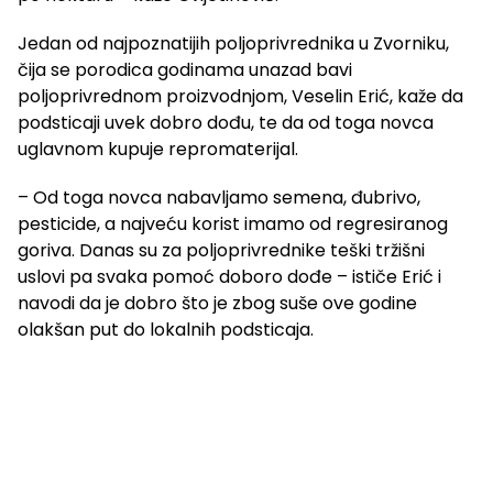
Jedan od najpoznatijih poljoprivrednika u Zvorniku,
čija se porodica godinama unazad bavi
poljoprivrednom proizvodnjom, Veselin Erić, kaže da
podsticaji uvek dobro dođu, te da od toga novca
uglavnom kupuje repromaterijal.
– Od toga novca nabavljamo semena, đubrivo,
pesticide, a najveću korist imamo od regresiranog
goriva. Danas su za poljoprivrednike teški tržišni
uslovi pa svaka pomoć doboro dođe – ističe Erić i
navodi da je dobro što je zbog suše ove godine
olakšan put do lokalnih podsticaja.