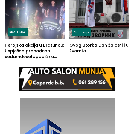
BRATUNAC
Najnovije
Herojska akcija u Bratuncu:
Ovog utorka Dan žalosti i u
Uspješno pronađena
Zvorniku
sedamdesetogodišnja
Ivanka Lazić, rodom iz
Kravice.