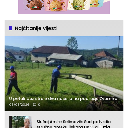
Najčitanije vijesti
U petak bez struje dva naselja na području Zvornika
06/08/2026
0
Slučaj Amire Selimović: Sud potvrdio
stručnu grešku ljekara UKC-a Tuzla,