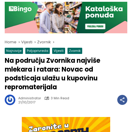
Home
Vijesti
Zvornik
Najnovije
Poljoprivreda
Vijesti
Zvornik
Na području Zvornika najviše
mlekara i ratara: Novac od
podsticaja ulažu u kupovinu
repromaterijala
Administrator
3 Min Read
21/10/2017