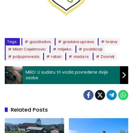
Tags:
gazdinstva
gradska uprava
hrana
Milan Cvijetinovic
mlijeko
podsticaji
poljoprivreda
ratari
vlada rs
Zvornik
Milići: U sudaru tri vozila povređene dvije
osobe
Related Posts