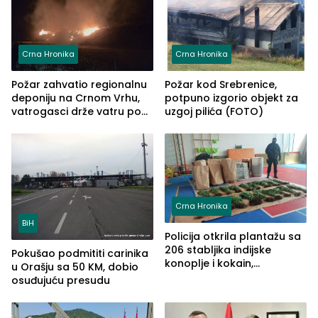
Crna Hronika
Crna Hronika
Požar zahvatio regionalnu
Požar kod Srebrenice,
deponiju na Crnom Vrhu,
potpuno izgorio objekt za
vatrogasci drže vatru pod
uzgoj pilića (FOTO)
kontrolom (FOTO)
Crna Hronika
BiH
Policija otkrila plantažu sa
206 stabljika indijske
Pokušao podmititi carinika
konoplje i kokain,
u Orašju sa 50 KM, dobio
uhapšena jedna osoba
osuđujuću presudu
(FOTO)