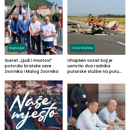
Najnovije
Crna Hronika
Susret „Ljudi i mostovi“
Uhapšen vozač koji je
potvrdio bratske veze
usmrtio dva radnika
Zvornika i Malog Zvornika
putarske službe na putu
od Loznice prema Šapcu
(FOTO)