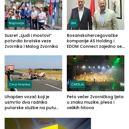
Najnovije
BiH
Susret „Ljudi i mostovi“
Bosanskohercegovačke
potvrdio bratske veze
kompanije AS Holding i
Zvornika i Malog Zvornika
EDOM Connect zajedno se
šire na tržište Maroka
Crna Hronika
ČARŠIJA
Uhapšen vozač koji je
Peto večer Zvorničkog ljeta
usmrtio dva radnika
u znaku muzike, plesa i
putarske službe na putu
velikih hitova
od Loznice prema Šapcu
(FOTO)