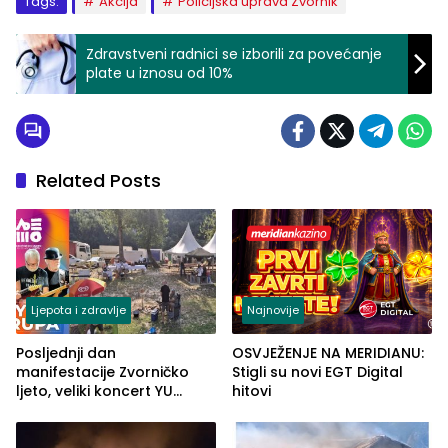
Tags:
Akcija
Policijska uprava Zvornik
Zdravstveni radnici se izborili za povećanje
plate u iznosu od 10%
Related Posts
Ljepota i zdravlje
Najnovije
Posljednji dan
OSVJEŽENJE NA MERIDIANU:
manifestacije Zvorničko
Stigli su novi EGT Digital
ljeto, veliki koncert YU
hitovi
grupe zatvara program
ove godine