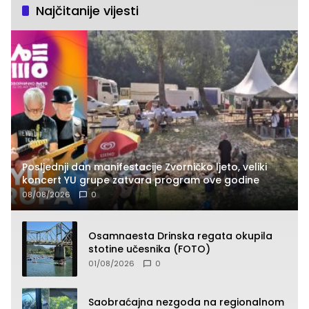
Najčitanije vijesti
Posljednji dan manifestacije Zvorničko ljeto, veliki
koncert YU grupe zatvara program ove godine
08/08/2026
0
Osamnaesta Drinska regata okupila
stotine učesnika (FOTO)
01/08/2026
0
Saobraćajna nezgoda na regionalnom