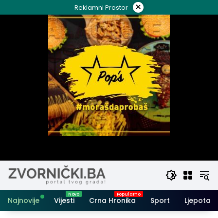
Skip
×
Reklamni Prostor
to
content
Najnovije
Vijesti
Crna Hronika
Sport
Ljepota i 