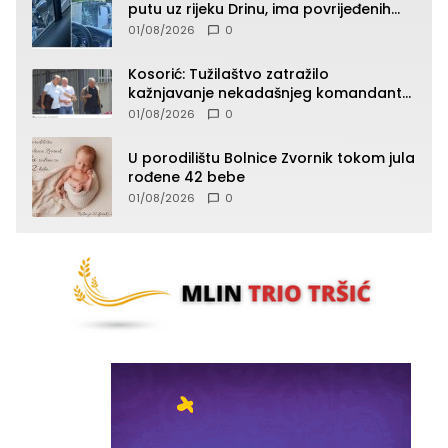
putu uz rijeku Drinu, ima povrijeđenih
lica (FOTO)
01/08/2026
0
Kosorić: Tužilaštvo zatražilo
kažnjavanje nekadašnjeg komandanta
Vlaseničke brigade
01/08/2026
0
U porodilištu Bolnice Zvornik tokom jula
rođene 42 bebe
01/08/2026
0