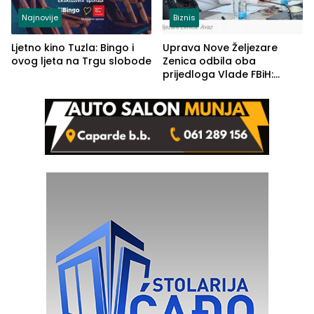
Najnovije
Biznis
Ljetno kino Tuzla: Bingo i
Uprava Nove Željezare
ovog ljeta na Trgu slobode
Zenica odbila oba
prijedloga Vlade FBiH:
Ustrajni da je stečaj jedino
rješenje