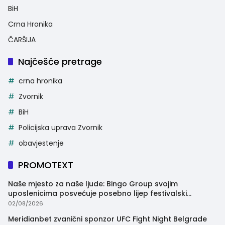
BiH
Crna Hronika
ČARŠIJA
Najčešće pretrage
crna hronika
Zvornik
BiH
Policijska uprava Zvornik
obavjestenje
PROMOTEXT
Naše mjesto za naše ljude: Bingo Group svojim
uposlenicima posvećuje posebno lijep festivalski
trenutak
02/08/2026
Meridianbet zvanični sponzor UFC Fight Night Belgrade