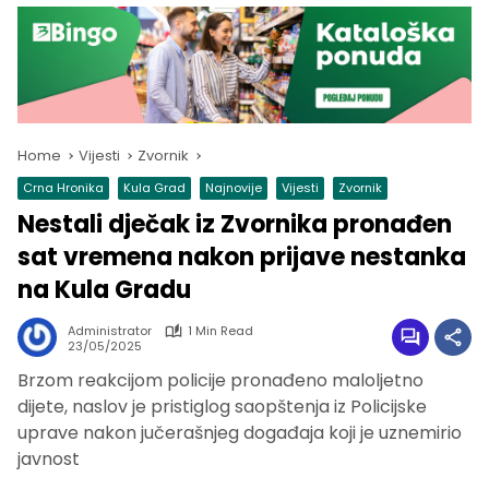
Home
Vijesti
Zvornik
Crna Hronika
Kula Grad
Najnovije
Vijesti
Zvornik
Nestali dječak iz Zvornika pronađen
sat vremena nakon prijave nestanka
na Kula Gradu
Administrator
1 Min Read
23/05/2025
Brzom reakcijom policije pronađeno maloljetno
dijete, naslov je pristiglog saopštenja iz Policijske
uprave nakon jučerašnjeg događaja koji je uznemirio
javnost