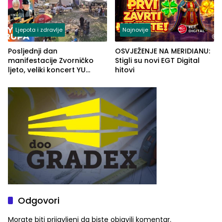
Ljepota i zdravlje
Najnovije
Posljednji dan
OSVJEŽENJE NA MERIDIANU:
manifestacije Zvorničko
Stigli su novi EGT Digital
ljeto, veliki koncert YU
hitovi
grupe zatvara program
ove godine
Odgovori
Morate biti
prijavljeni
da biste objavili komentar.