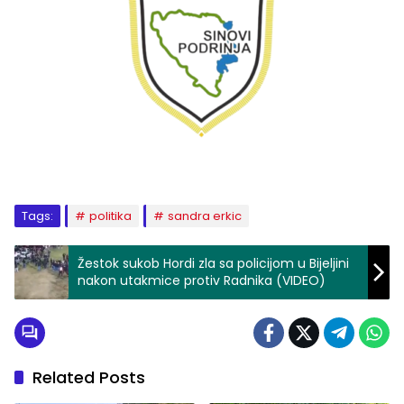
Tags:
politika
sandra erkic
Žestok sukob Hordi zla sa policijom u Bijeljini
nakon utakmice protiv Radnika (VIDEO)
Related Posts