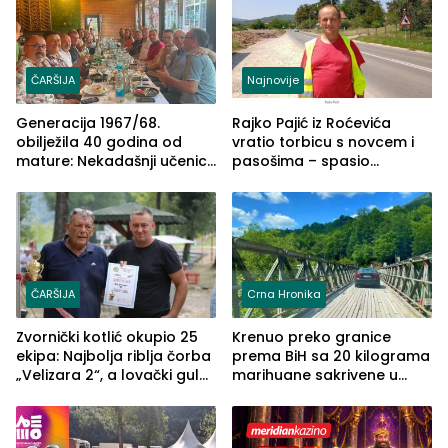
ČARŠIJA
Najnovije
Generacija 1967/68.
Rajko Pajić iz Roćevića
obilježila 40 godina od
vratio torbicu s novcem i
mature: Nekadašnji učenici
pasošima – spasio
TŠC-a okupili se u Zvorniku
porodično ljetovanje u
(FOTO)
Grčkoj
ČARŠIJA
Crna Hronika
Zvornički kotlić okupio 25
Krenuo preko granice
ekipa: Najbolja riblja čorba
prema BiH sa 20 kilograma
„Velizara 2“, a lovački gulaš
marihuane sakrivene u
„Red i Zaprska“ (FOTO)
automobilu