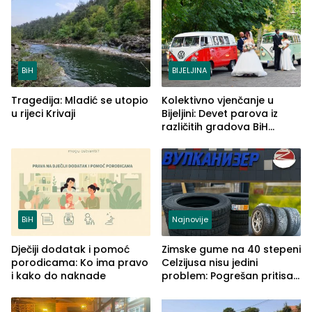
BiH
BIJELJINA
Tragedija: Mladić se utopio
Kolektivno vjenčanje u
u rijeci Krivaji
Bijeljini: Devet parova iz
različitih gradova BiH
izgovorilo sudbonosno da
BiH
Najnovije
Dječiji dodatak i pomoć
Zimske gume na 40 stepeni
porodicama: Ko ima pravo
Celzijusa nisu jedini
i kako do naknade
problem: Pogrešan pritisak
može biti mnogo opasniji