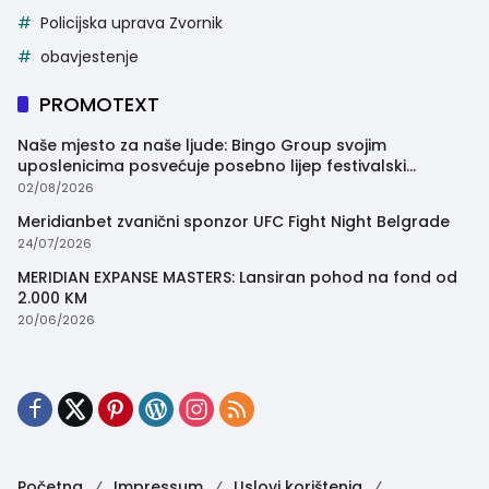
Policijska uprava Zvornik
obavjestenje
PROMOTEXT
Naše mjesto za naše ljude: Bingo Group svojim
uposlenicima posvećuje posebno lijep festivalski
trenutak
02/08/2026
Meridianbet zvanični sponzor UFC Fight Night Belgrade
24/07/2026
MERIDIAN EXPANSE MASTERS: Lansiran pohod na fond od
2.000 KM
20/06/2026
Početna
Impressum
Uslovi korištenja