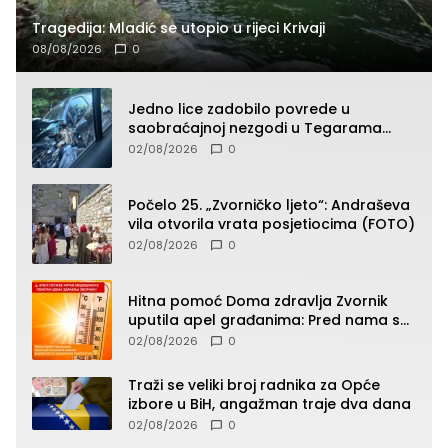
Tragedija: Mladić se utopio u rijeci Krivaji
08/08/2026
0
Jedno lice zadobilo povrede u
saobraćajnoj nezgodi u Tegarama
(FOTO)
02/08/2026
0
Počelo 25. „Zvorničko ljeto“: Andraševa
vila otvorila vrata posjetiocima (FOTO)
02/08/2026
0
Hitna pomoć Doma zdravlja Zvornik
uputila apel građanima: Pred nama su
temperature do 40°C, oprez zbog
02/08/2026
0
toplotnog udara
Traži se veliki broj radnika za Opće
izbore u BiH, angažman traje dva dana
02/08/2026
0