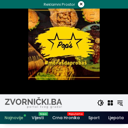
Skip
×
Reklamni Prostor
to
content
Najnovije
Vijesti
Crna Hronika
Sport
Ljepota i 