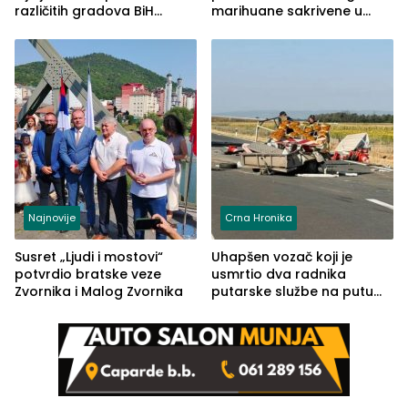
različitih gradova BiH
marihuane sakrivene u
izgovorilo sudbonosno da
automobilu
Najnovije
Crna Hronika
Susret „Ljudi i mostovi“
Uhapšen vozač koji je
potvrdio bratske veze
usmrtio dva radnika
Zvornika i Malog Zvornika
putarske službe na putu
od Loznice prema Šapcu
(FOTO)