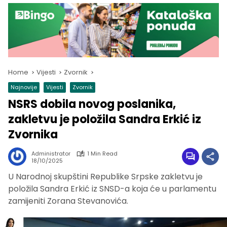
Home
Vijesti
Zvornik
Najnovije
Vijesti
Zvornik
NSRS dobila novog poslanika,
zakletvu je položila Sandra Erkić iz
Zvornika
Administrator
1 Min Read
18/10/2025
U Narodnoj skupštini Republike Srpske zakletvu je
položila Sandra Erkić iz SNSD-a koja će u parlamentu
zamijeniti Zorana Stevanovića.