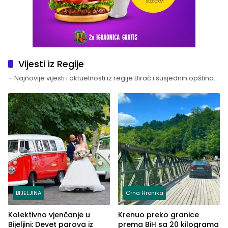
Vijesti iz Regije
– Najnovije vijesti i aktuelnosti iz regije Birač i susjednih opština.
BIJELJINA
Crna Hronika
Kolektivno vjenčanje u
Krenuo preko granice
Bijeljini: Devet parova iz
prema BiH sa 20 kilograma