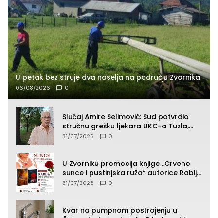
U petak bez struje dva naselja na području Zvornika
06/08/2026
0
Slučaj Amire Selimović: Sud potvrdio
stručnu grešku ljekara UKC-a Tuzla,
presudan dokaz ostala obdukcija
31/07/2026
0
U Zvorniku promocija knjige „Crveno
sunce i pustinjska ruža“ autorice Rabije
Avdić-Hamidović
31/07/2026
0
Kvar na pumpnom postrojenju u