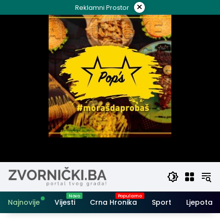
Skip
×
Reklamni Prostor
to
content
Najnovije
Vijesti
Crna Hronika
Sport
Ljepota i 