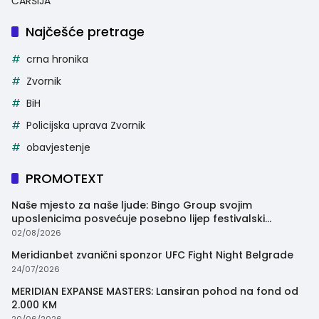
ČARŠIJA
Najčešće pretrage
crna hronika
Zvornik
BiH
Policijska uprava Zvornik
obavjestenje
PROMOTEXT
Naše mjesto za naše ljude: Bingo Group svojim
uposlenicima posvećuje posebno lijep festivalski
trenutak
02/08/2026
Meridianbet zvanični sponzor UFC Fight Night Belgrade
24/07/2026
MERIDIAN EXPANSE MASTERS: Lansiran pohod na fond od
2.000 KM