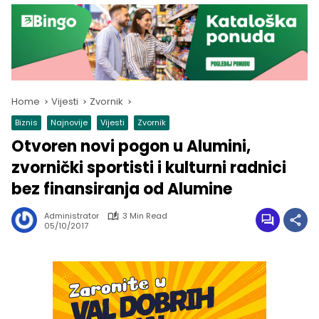
Home
Vijesti
Zvornik
Biznis
Najnovije
Vijesti
Zvornik
Otvoren novi pogon u Alumini,
zvornički sportisti i kulturni radnici
bez finansiranja od Alumine
Administrator
3 Min Read
05/10/2017