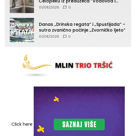
Čelopeku Iz preduzeća “Vodovod i
komunalije”
01/08/2026
0
Danas „Drinska regata“ i „Spustijada“ –
sutra zvanično počinje „Zvorničko ljeto“
01/08/2026
0
Click here