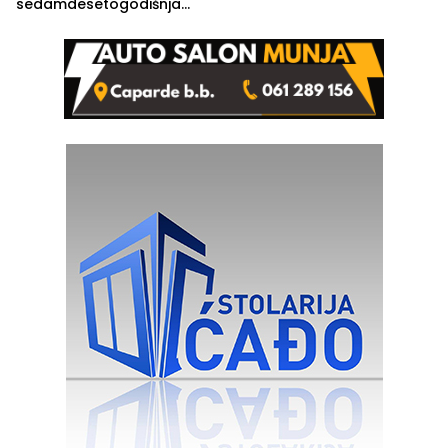
sedamdesetogodišnja
Ivanka Lazić, rodom iz
Kravice.