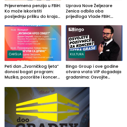
Prijevremena penzija u FBiH:
Uprava Nove Željezare
Ko može iskoristiti
Zenica odbila oba
posljednju priliku do kraja
prijedloga Vlade FBiH:
2026. godine
Ustrajni da je stečaj jedino
rješenje
ČARŠIJA
KULTURA
Peti dan „Zvorničkog ljeta“
Bingo Group i ove godine
donosi bogat program:
otvara vrata VIP događaja
Muzika, pozorište i koncert
građanima: Osvojite
Stoje
ulaznice za koncert Petra
Graše