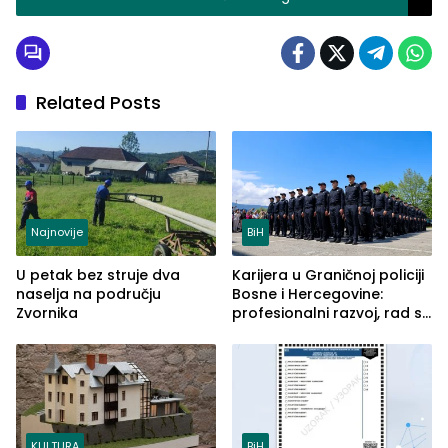
ulicama
Related Posts
Najnovije
BiH
U petak bez struje dva
Karijera u Graničnoj policiji
naselja na području
Bosne i Hercegovine:
Zvornika
profesionalni razvoj, rad sa
savremenom opremom i
služba građanima
KULTURA
BiH