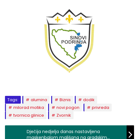
Tags:
alumina
Biznis
dodik
milorad motika
novi pogon
privreda
tvornica glinice
Zvornik
Dječija nedjelja danas nastavljena
maskenbalom mališana na gradskim