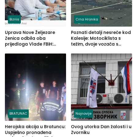
Biznis
Crna Hronika
Uprava Nove Željezare
Poznati detalji nesreće kod
Zenica odbila oba
Kalesije: Motociklista s
prijedloga Vlade FBiH:
težim, dvoje vozača s
Ustrajni da je stečaj jedino
lakšim povredama
rješenje
BRATUNAC
Najnovije
Herojska akcija u Bratuncu:
Ovog utorka Dan žalosti i u
Uspješno pronađena
Zvorniku