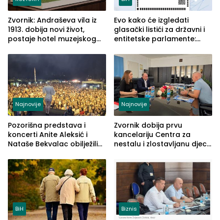
Zvornik: Andraševa vila iz
Evo kako će izgledati
1913. dobija novi život,
glasački listići za državni i
postaje hotel muzejskog
entitetske parlamente:
tipa
Najveće izmjene biće
vidljive na njima
Najnovije
Najnovije
Pozorišna predstava i
Zvornik dobija prvu
koncerti Anite Aleksić i
kancelariju Centra za
Nataše Bekvalac obilježili
nestalu i zlostavljanu djecu
četvrto veče Zvorničkog
u RS-u
ljeta (FOTO)
BiH
Biznis