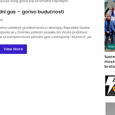
ibucija ovog gasa, koji se smatra najčistijim…
sudb
odni gas – gorivo budućnosti
18
torno uređenje, građevinarstvo i ekologiju Republike Srpske
izjavila je u Zvorniku prilikom posjete da Vlada podržava
e za komprimovani prirodni gas u kompaniji “Alumina”, jer…
Najn
View More
Susret
mosto
brats
Zvorn
Zvorn