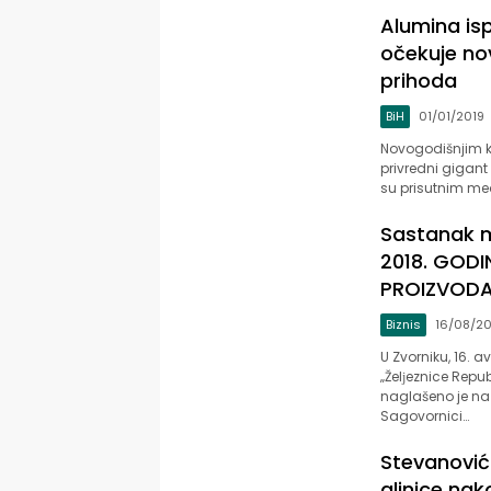
Alumina isp
očekuje no
prihoda
BiH
01/01/2019
Novogodišnjim k
privredni gigant
su prisutnim medi
Sastanak m
2018. GODI
PROIZVODA
Biznis
16/08/20
U Zvorniku, 16. 
„Želјeznice Repu
naglašeno je na
Sagovornici…
Stevanović
glinice na