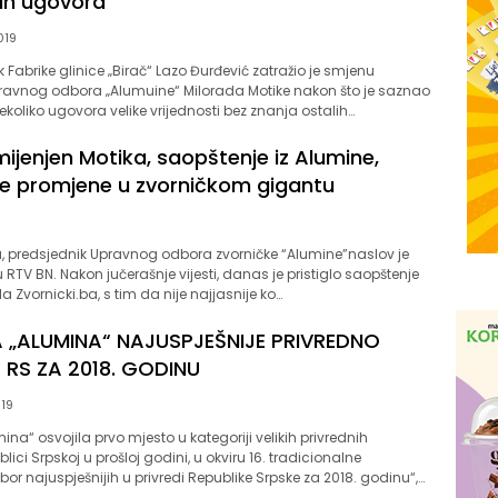
ih ugovora
019
 Fabrike glinice „Birač“ Lazo Đurđević zatražio je smjenu
ravnog odbora „Alumuine“ Milorada Motike nakon što je saznao
ekoliko ugovora velike vrijednosti bez znanja ostalih…
ijenjen Motika, saopštenje iz Alumine,
e promjene u zvorničkom gigantu
a, predsjednik Upravnog odbora zvorničke “Alumine”naslov je
 RTV BN. Nakon jučerašnje vijesti, danas je pristiglo saopštenje
 Zvornicki.ba, s tim da nije najjasnije ko…
 „ALUMINA“ NAJUSPJEŠNIJE PRIVREDNO
RS ZA 2018. GODINU
19
na“ osvojila prvo mjesto u kategoriji velikih privrednih
ici Srpskoj u prošloj godini, u okviru 16. tradicionalne
bor najuspješnijih u privredi Republike Srpske za 2018. godinu“,…