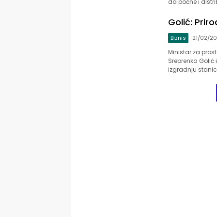
da počne i distr
Golić: Prir
Biznis
21/02/20
Ministar za pros
Srebrenka Golić 
izgradnju stanic