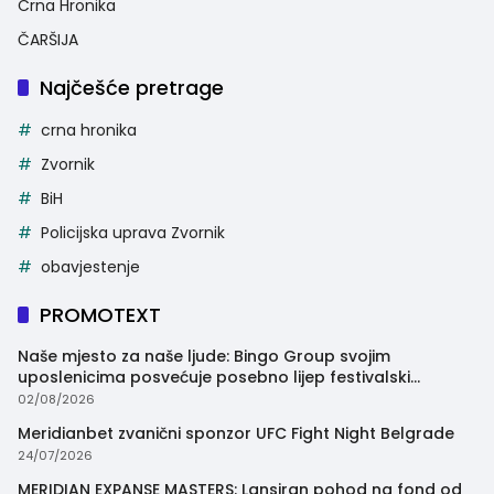
Crna Hronika
ČARŠIJA
Najčešće pretrage
crna hronika
Zvornik
BiH
Policijska uprava Zvornik
obavjestenje
PROMOTEXT
Naše mjesto za naše ljude: Bingo Group svojim
uposlenicima posvećuje posebno lijep festivalski
trenutak
02/08/2026
Meridianbet zvanični sponzor UFC Fight Night Belgrade
24/07/2026
MERIDIAN EXPANSE MASTERS: Lansiran pohod na fond od