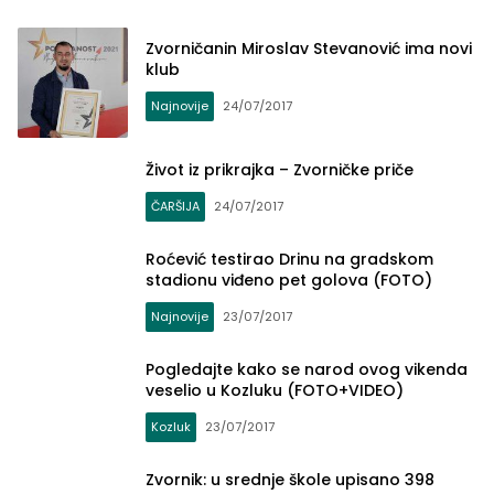
Zvorničanin Miroslav Stevanović ima novi
klub
Najnovije
24/07/2017
Život iz prikrajka – Zvorničke priče
ČARŠIJA
24/07/2017
Roćević testirao Drinu na gradskom
stadionu viđeno pet golova (FOTO)
Najnovije
23/07/2017
Pogledajte kako se narod ovog vikenda
veselio u Kozluku (FOTO+VIDEO)
Kozluk
23/07/2017
Zvornik: u srednje škole upisano 398