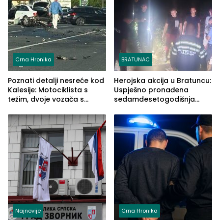
Crna Hronika
BRATUNAC
Poznati detalji nesreće kod
Herojska akcija u Bratuncu:
Kalesije: Motociklista s
Uspješno pronađena
težim, dvoje vozača s
sedamdesetogodišnja
lakšim povredama
Ivanka Lazić, rodom iz
Kravice.
Najnovije
Crna Hronika