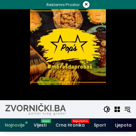
Skip
×
Reklamni Prostor
to
content
Najnovije
Vijesti
Crna Hronika
Sport
Ljepota i 