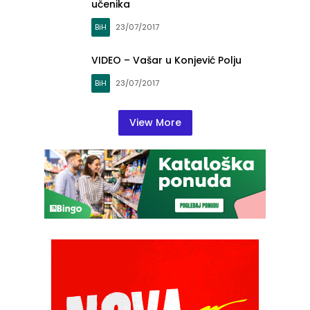
učenika
BiH
23/07/2017
VIDEO – Vašar u Konjević Polju
BiH
23/07/2017
View More