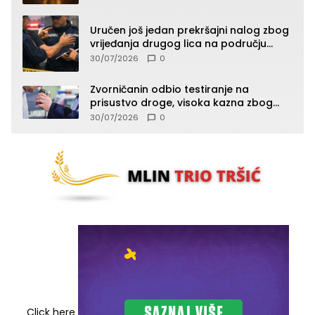
Uručen još jedan prekršajni nalog zbog
vrijeđanja drugog lica na području
Zvornika
30/07/2026
0
Zvorničanin odbio testiranje na
prisustvo droge, visoka kazna zbog
kršenja Zakona o osnovama
30/07/2026
0
bezbjednosti saobraćaja
Click here