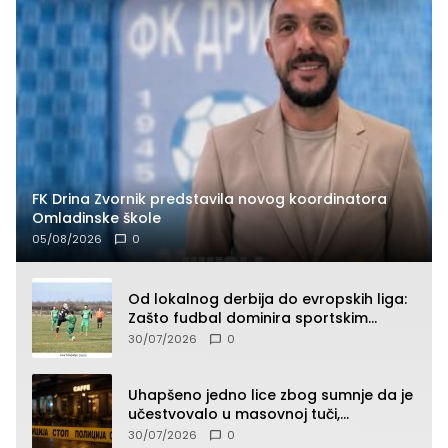
FK Drina Zvornik predstavila novog koordinatora
Omladinske škole
05/08/2026
0
Od lokalnog derbija do evropskih liga:
Zašto fudbal dominira sportskim
klađenjem
30/07/2026
0
Uhapšeno jedno lice zbog sumnje da je
učestvovalo u masovnoj tuči,
maloljetnik zadobio povrede
30/07/2026
0