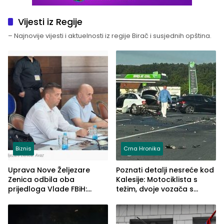
Vijesti iz Regije
– Najnovije vijesti i aktuelnosti iz regije Birač i susjednih opština.
Biznis
Crna Hronika
Uprava Nove Željezare
Poznati detalji nesreće kod
Zenica odbila oba
Kalesije: Motociklista s
prijedloga Vlade FBiH:
težim, dvoje vozača s
Ustrajni da je stečaj jedino
lakšim povredama
rješenje