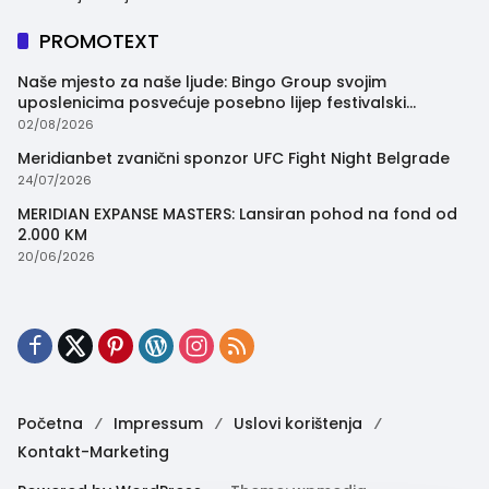
PROMOTEXT
Naše mjesto za naše ljude: Bingo Group svojim
uposlenicima posvećuje posebno lijep festivalski
trenutak
02/08/2026
Meridianbet zvanični sponzor UFC Fight Night Belgrade
24/07/2026
MERIDIAN EXPANSE MASTERS: Lansiran pohod na fond od
2.000 KM
20/06/2026
Početna
Impressum
Uslovi korištenja
Kontakt-Marketing