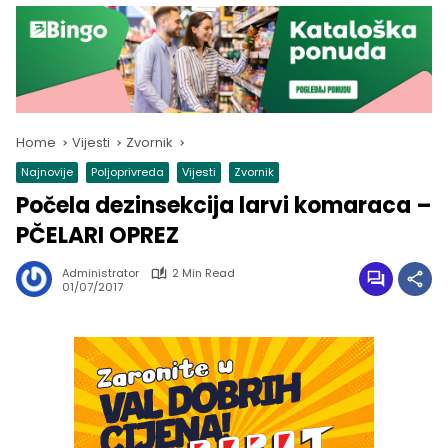
Home
Vijesti
Zvornik
Najnovije
Poljoprivreda
Vijesti
Zvornik
Počela dezinsekcija larvi komaraca –
PČELARI OPREZ
Administrator
2 Min Read
01/07/2017