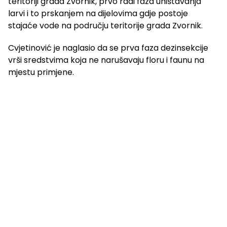
teritoriji grada Zvornik, prvo radi faza uništavanja
larvi i to prskanjem na dijelovima gdje postoje
stajaće vode na području teritorije grada Zvornik.
Cvjetinović je naglasio da se prva faza dezinsekcije
vrši sredstvima koja ne narušavaju floru i faunu na
mjestu primjene.