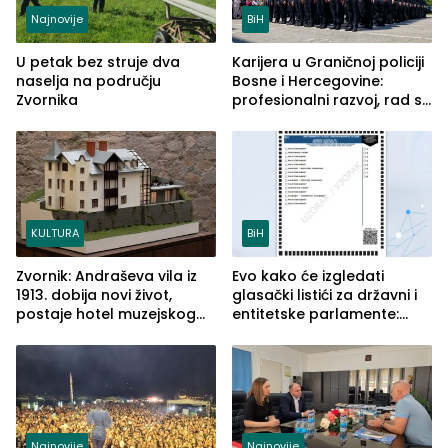
Najnovije
BiH
U petak bez struje dva
Karijera u Graničnoj policiji
naselja na području
Bosne i Hercegovine:
Zvornika
profesionalni razvoj, rad sa
savremenom opremom i
služba građanima
KULTURA
BiH
Zvornik: Andraševa vila iz
Evo kako će izgledati
1913. dobija novi život,
glasački listići za državni i
postaje hotel muzejskog
entitetske parlamente:
tipa
Najveće izmjene biće
vidljive na njima
Najnovije
Najnovije