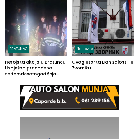
BRATUNAC
Najnovije
Herojska akcija u Bratuncu:
Ovog utorka Dan žalosti i u
Uspješno pronađena
Zvorniku
sedamdesetogodišnja
Ivanka Lazić, rodom iz
Kravice.