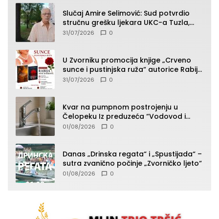
Slučaj Amire Selimović: Sud potvrdio
stručnu grešku ljekara UKC-a Tuzla,
presudan dokaz ostala obdukcija
31/07/2026
0
U Zvorniku promocija knjige „Crveno
sunce i pustinjska ruža“ autorice Rabije
Avdić-Hamidović
31/07/2026
0
Kvar na pumpnom postrojenju u
Čelopeku Iz preduzeća “Vodovod i
komunalije”
01/08/2026
0
Danas „Drinska regata“ i „Spustijada“ –
sutra zvanično počinje „Zvorničko ljeto“
01/08/2026
0