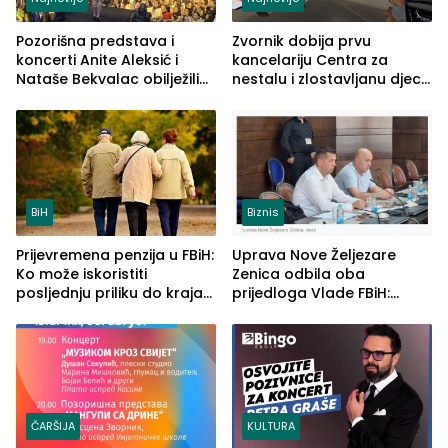
Pozorišna predstava i
Zvornik dobija prvu
koncerti Anite Aleksić i
kancelariju Centra za
Nataše Bekvalac obilježili
nestalu i zlostavljanu djecu
četvrto veče Zvorničkog
u RS-u
ljeta (FOTO)
BiH
Biznis
Prijevremena penzija u FBiH:
Uprava Nove Željezare
Ko može iskoristiti
Zenica odbila oba
posljednju priliku do kraja
prijedloga Vlade FBiH:
2026. godine
Ustrajni da je stečaj jedino
rješenje
ČARŠIJA
KULTURA