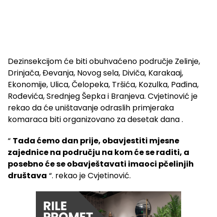
Dezinsekcijom će biti obuhvaćeno područje Zelinje,
Drinjača, Đevanja, Novog sela, Diviča, Karakaaj,
Ekonomije, Ulica, Čelopeka, Tršića, Kozulka, Pađina,
Rođevića, Srednjeg Šepka i Branjeva. Cvjetinović je
rekao da će uništavanje odraslih primjeraka
komaraca biti organizovano za desetak dana .
“
Tada ćemo dan prije, obavjestiti mjesne
zajednice na području na kom će se raditi, a
posebno će se obavještavati imaoci pčelinjih
društava
“. rekao je Cvjetinović.