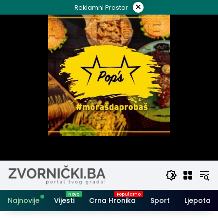
Skip
×
Reklamni Prostor
to
content
Najnovije
Vijesti
Crna Hronika
Sport
Ljepota i 