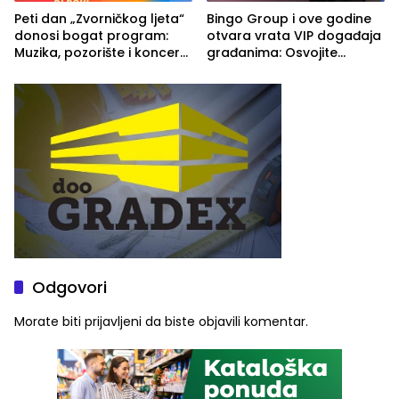
Peti dan „Zvorničkog ljeta“
Bingo Group i ove godine
donosi bogat program:
otvara vrata VIP događaja
Muzika, pozorište i koncert
građanima: Osvojite
Stoje
ulaznice za koncert Petra
Graše
Odgovori
Morate biti
prijavljeni
da biste objavili komentar.