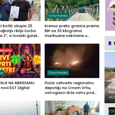
A
Crna Hronika
ki kotlić okupio 25
Krenuo preko granice prema
Najbolja riblja čorba
BiH sa 20 kilograma
a 2“, a lovački gulaš
marihuane sakrivene u
Zaprska“ (FOTO)
automobilu
je
Crna Hronika
ENJE NA MERIDIANU:
Požar zahvatio regionalnu
Raj
u novi EGT Digital
deponiju na Crnom Vrhu,
nov
vatrogasci drže vatru pod
lje
kontrolom (FOTO)
08/