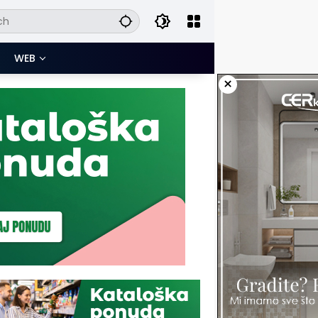
WEB
×