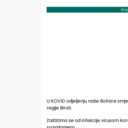
Kra
U KOVID odjeljenju naše Bolnice smješ
regije Birač.
Zaštitimo se od infekcije virusom k
ponašanjem.