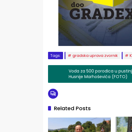
Tags:
gradska uprava zvornik
K
Voda za 500 porodica u pustin
Husnije Marhoševića (FOTO)
Related Posts