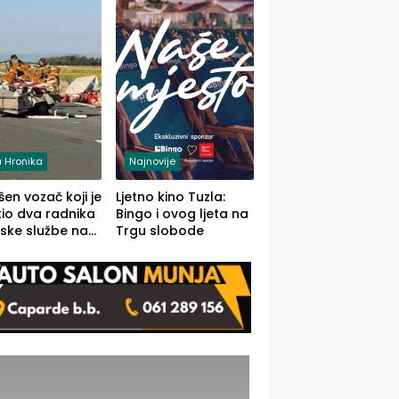
 Hronika
Najnovije
en vozač koji je
Ljetno kino Tuzla:
io dva radnika
Bingo i ovog ljeta na
ske službe na
Trgu slobode
od Loznice
a Šapcu
O)