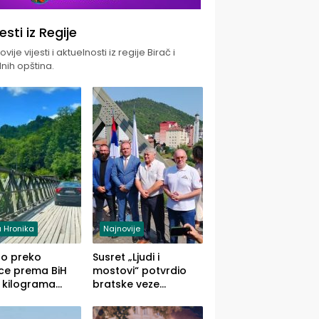
jesti iz Regije
vije vijesti i aktuelnosti iz regije Birač i
nih opština.
 Hronika
Najnovije
uo preko
Susret „Ljudi i
ce prema BiH
mostovi“ potvrdio
 kilograma
bratske veze
uane sakrivene
Zvornika i Malog
omobilu
Zvornika