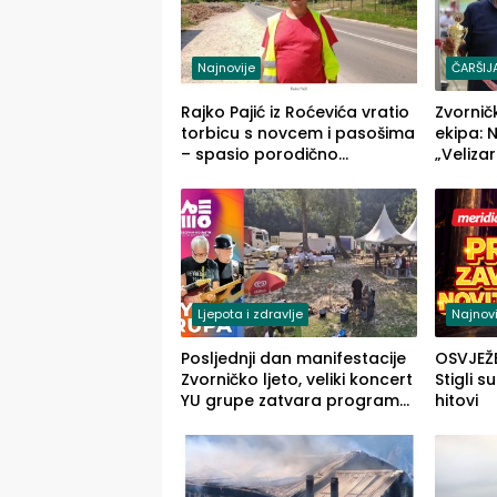
Najnovije
ČARŠIJ
Rajko Pajić iz Roćevića vratio
Zvornič
torbicu s novcem i pasošima
ekipa: 
– spasio porodično
„Velizar
ljetovanje u Grčkoj
„Red i 
Ljepota i zdravlje
Najnovi
Posljednji dan manifestacije
OSVJEŽ
Zvorničko ljeto, veliki koncert
Stigli s
YU grupe zatvara program
hitovi
ove godine