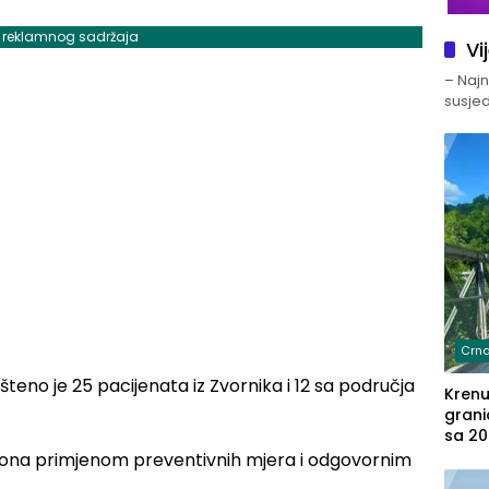
j reklamnog sadržaja
Vi
– Najno
susjed
Crna
teno je 25 pacijenata iz Zvornika i 12 sa područja
Kren
grani
sa 20
marih
orona primjenom preventivnih mjera i odgovornim
u aut