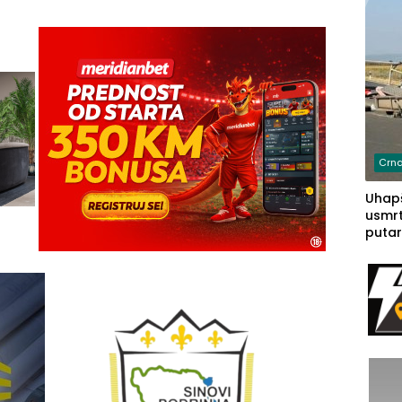
Crna
Uhapš
usmrt
putar
putu 
prem
(FOT