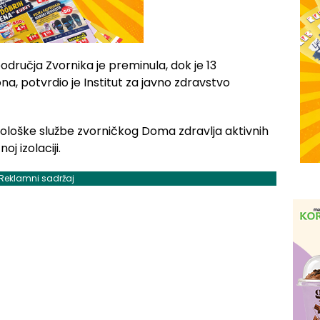
dručja Zvornika je preminula, dok je 13
a, potvrdio je Institut za javno zdravstvo
loške službe zvorničkog Doma zdravlja aktivnih
oj izolaciji.
Reklamni sadržaj