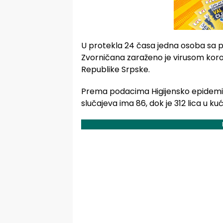
U protekla 24 časa jedna osoba sa po
Zvorničana zaraženo je virusom koron
Republike Srpske.
Prema podacima Higijensko epidemio
slučajeva ima 86, dok je 312 lica u kućn