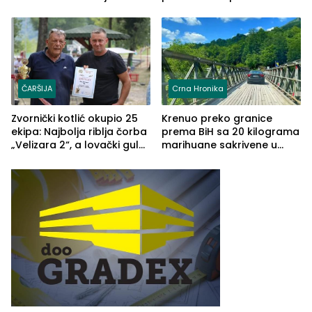
TŠC-a okupili se u Zvorniku
porodično ljetovanje u
(FOTO)
Grčkoj
ČARŠIJA
Crna Hronika
Zvornički kotlić okupio 25
Krenuo preko granice
ekipa: Najbolja riblja čorba
prema BiH sa 20 kilograma
„Velizara 2“, a lovački gulaš
marihuane sakrivene u
„Red i Zaprska“ (FOTO)
automobilu