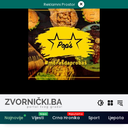
Skip
×
Reklamni Prostor
to
content
Najnovije
Vijesti
Crna Hronika
Sport
Ljepota i 