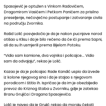
Spasojević je optužen s Vinkom Radovićem,
Dragomirom Vasićem i Petkom Panićem za prisilno
preseljenje, nečovječno postupanje i zatvaranje civila
na području Zvornika.
Rašid Lolić posvjedočio je da je nakon pucnjave narod
otišao u Klisu i da je bilo rečeno da će ići prema Sapni,
ali da su ih usmjerili prema Bijelom Potoku.
“Vidio sam kamione, dva vojnika i policajce…. Vidio
sam da odvajaju”, rekao je Lolić.
Kazao je da je policajac Rade Kandić uspio da izvede
iz kolone njegovog sina i da je stajao s njegovom
porodicom i štitio ih. Ispričao je da im je obezbijedio
prevoz do Kriznog štaba u Zvorniku, gdje je zatekao
Branu Grujića i Dragana Spasojevića.
Lolić je naveo da je Grujić rekao da moraju čekati