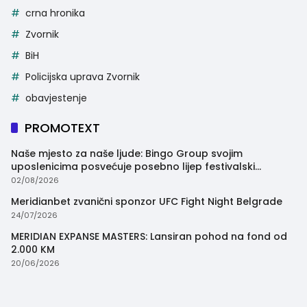
crna hronika
Zvornik
BiH
Policijska uprava Zvornik
obavjestenje
PROMOTEXT
Naše mjesto za naše ljude: Bingo Group svojim
uposlenicima posvećuje posebno lijep festivalski
trenutak
02/08/2026
Meridianbet zvanični sponzor UFC Fight Night Belgrade
24/07/2026
MERIDIAN EXPANSE MASTERS: Lansiran pohod na fond od
2.000 KM
20/06/2026