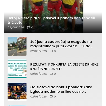
Heroji Rajske plaže: Spasioci u jednom danu spasili
tri života
09/08/2026
0
Još jedna saobraćajna nezgoda na
magistralnom putu Zvornik – Tuzla
(FOTO)
02/08/2026
0
REZULTATI KONKURSA ZA DESETE DRINSKE
KNJIŽEVNE SUSRETE
02/08/2026
0
Od slotova do bonus ponuda: Kako
izgleda moderno online casino
iskustvo
02/08/2026
0