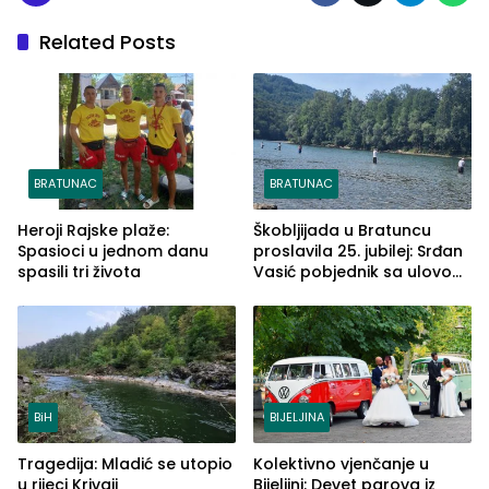
Related Posts
BRATUNAC
BRATUNAC
Heroji Rajske plaže:
Škobljijada u Bratuncu
Spasioci u jednom danu
proslavila 25. jubilej: Srđan
spasili tri života
Vasić pobjednik sa ulovom
od 2.040 grama (FOTO)
BiH
BIJELJINA
Tragedija: Mladić se utopio
Kolektivno vjenčanje u
u rijeci Krivaji
Bijeljini: Devet parova iz