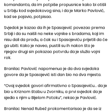
komandanta, da im potpiše propusnice kako bi otišli
u Srbiju kod svjedokovog sina, i da je Marko Pavlović,
kad se pojavio, potpisao.
Svjedok je kazao da ih je Spasojević povezao prema
Srbiji i da su naišli na neke vojnike s bradama, koji im
nisu dali da prođu, a čak su i Spasojeviću prijetili da će
ga ubiti. Kako je naveo, pustili su ih nakon što je
njegov drugi sin pokazao potvrdu da je služio vojni
rok.
Branilac Pavlović napomenuo je da dva svjedoka
govore da je Spasojević isti dan bio na dva mjesta.
“Ovaj svjedok govori afirmativno o Spasojeviću… da je
bio u Kriznom štabu u Zvorniku, a prvi svjedok da je
sjedio s njim u Bijelom Potoku”, rekao je Pavlović.
Branilac Nenad Rubež prokomentarisao je da se iz