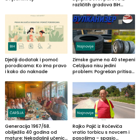
različitih gradova BiH
izgovorilo sudbonosno da
BiH
Najnovije
Dječiji dodatak i pomoć
Zimske gume na 40 stepeni
porodicama: Ko ima pravo
Celzijusa nisu jedini
i kako do naknade
problem: Pogrešan pritisak
može biti mnogo opasniji
ČARŠIJA
Najnovije
Generacija 1967/68.
Rajko Pajić iz Roćevića
obilježila 40 godina od
vratio torbicu s novcem i
mature: Nekadašnji učenici
pasošima – spasio