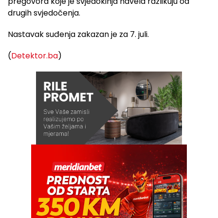
pregovora koje je svjedokinja navela razlikuju od
drugih svjedočenja.
Nastavak suđenja zakazan je za 7. juli.
(
Detektor.ba
)