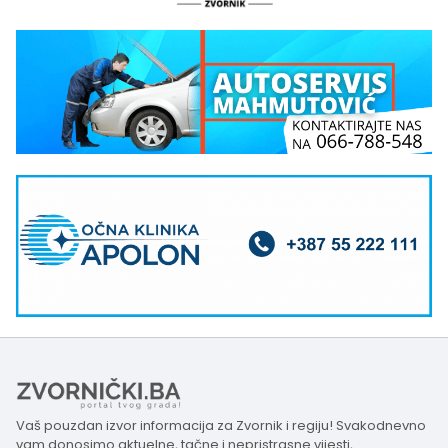
Vaš pouzdan izvor informacija za Zvornik i regiju! Svakodnevno
vam donosimo aktuelne, tačne i nepristrasne vijesti,