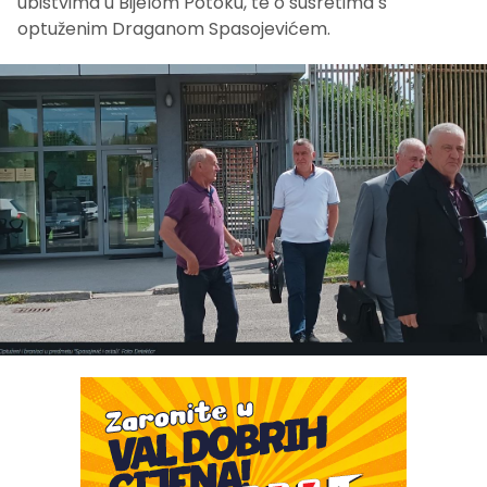
ubistvima u Bijelom Potoku, te o susretima s
optuženim Draganom Spasojevićem.