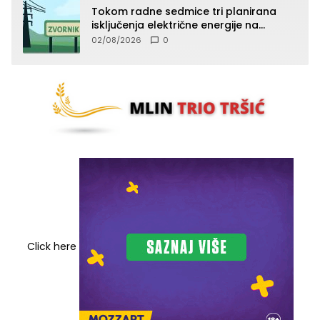
Tokom radne sedmice tri planirana
isključenja električne energije na
području TJ Zvornik
02/08/2026
0
Click here