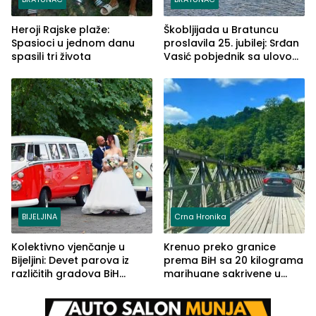
Heroji Rajske plaže:
Škobljijada u Bratuncu
Spasioci u jednom danu
proslavila 25. jubilej: Srđan
spasili tri života
Vasić pobjednik sa ulovom
od 2.040 grama (FOTO)
BIJELJINA
Crna Hronika
Kolektivno vjenčanje u
Krenuo preko granice
Bijeljini: Devet parova iz
prema BiH sa 20 kilograma
različitih gradova BiH
marihuane sakrivene u
izgovorilo sudbonosno da
automobilu