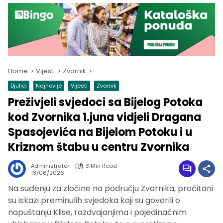
Home
Vijesti
Zvornik
Djulici
Najnovije
Vijesti
Zvornik
Preživjeli svjedoci sa Bijelog Potoka
kod Zvornika 1.juna vidjeli Dragana
Spasojevića na Bijelom Potoku i u
Kriznom štabu u centru Zvornika
Administrator
3 Min Read
13/06/2026
Na suđenju za zločine na području Zvornika, pročitani
su iskazi preminulih svjedoka koji su govorili o
napuštanju Klise, razdvajanjima i pojedinačnim