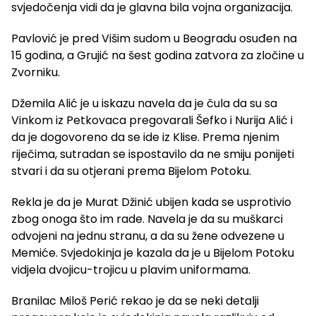
svjedočenja vidi da je glavna bila vojna organizacija.
Pavlović je pred Višim sudom u Beogradu osuđen na
15 godina, a Grujić na šest godina zatvora za zločine u
Zvorniku.
Džemila Alić je u iskazu navela da je čula da su sa
Vinkom iz Petkovaca pregovarali Šefko i Nurija Alić i
da je dogovoreno da se ide iz Klise. Prema njenim
riječima, sutradan se ispostavilo da ne smiju ponijeti
stvari i da su otjerani prema Bijelom Potoku.
Rekla je da je Murat Džinić ubijen kada se usprotivio
zbog onoga što im rade. Navela je da su muškarci
odvojeni na jednu stranu, a da su žene odvezene u
Memiće. Svjedokinja je kazala da je u Bijelom Potoku
vidjela dvojicu-trojicu u plavim uniformama.
Branilac Miloš Perić rekao je da se neki detalji