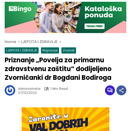
Home
LJEPOTA I ZDRAVLJE
LJEPOTA I ZDRAVLJE
Najnovije
Zvornik
Priznanje „Povelja za primarnu
zdravstvenu zaštitu“ dodijeljeno
Zvorničanki dr Bogdani Bodiroga
Administrator
1 Min Read
07/12/2022