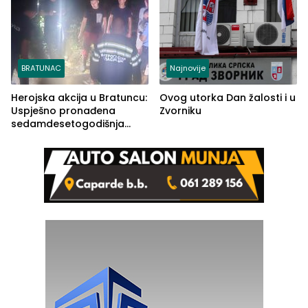
BRATUNAC
Najnovije
Herojska akcija u Bratuncu:
Ovog utorka Dan žalosti i u
Uspješno pronađena
Zvorniku
sedamdesetogodišnja
Ivanka Lazić, rodom iz
Kravice.