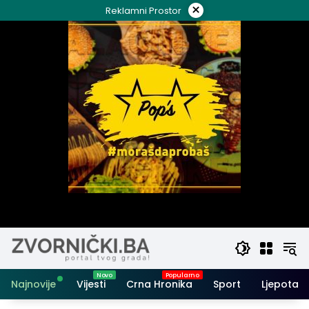
Skip
×
Reklamni Prostor
to
content
Najnovije
Vijesti
Crna Hronika
Sport
Ljepota i 