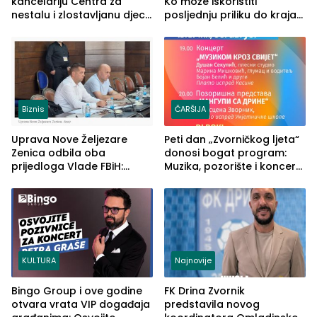
kancelariju Centra za
Ko može iskoristiti
nestalu i zlostavljanu djecu
posljednju priliku do kraja
u RS-u
2026. godine
Biznis
ČARŠIJA
Uprava Nove Željezare
Peti dan „Zvorničkog ljeta“
Zenica odbila oba
donosi bogat program:
prijedloga Vlade FBiH:
Muzika, pozorište i koncert
Ustrajni da je stečaj jedino
Stoje
rješenje
KULTURA
Najnovije
Bingo Group i ove godine
FK Drina Zvornik
otvara vrata VIP događaja
predstavila novog