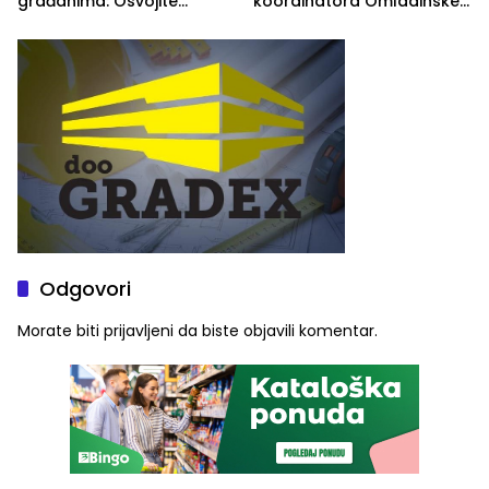
građanima: Osvojite
koordinatora Omladinske
ulaznice za koncert Petra
škole
Graše
Odgovori
Morate biti
prijavljeni
da biste objavili komentar.