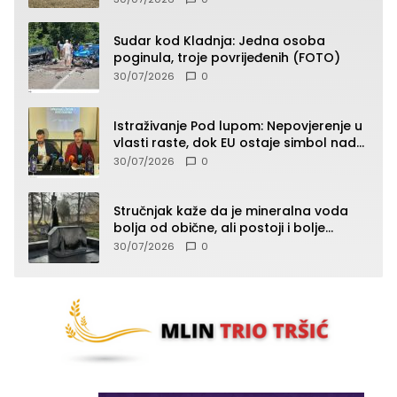
Sudar kod Kladnja: Jedna osoba
poginula, troje povrijeđenih (FOTO)
30/07/2026
0
Istraživanje Pod lupom: Nepovjerenje u
vlasti raste, dok EU ostaje simbol nade
građana
30/07/2026
0
Stručnjak kaže da je mineralna voda
bolja od obične, ali postoji i bolje
rješenje
30/07/2026
0