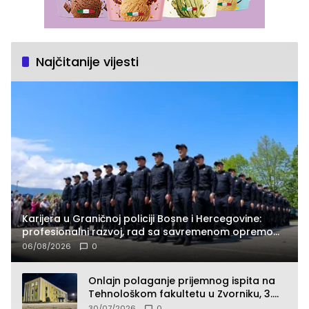
Najčitanije vijesti
Karijera u Graničnoj policiji Bosne i Hercegovine:
profesionalni razvoj, rad sa savremenom opremom
i služba građanima
06/08/2026
0
Onlajn polaganje prijemnog ispita na
Tehnološkom fakultetu u Zvorniku, 3.
septembra u 9.00 časova
30/07/2026
0