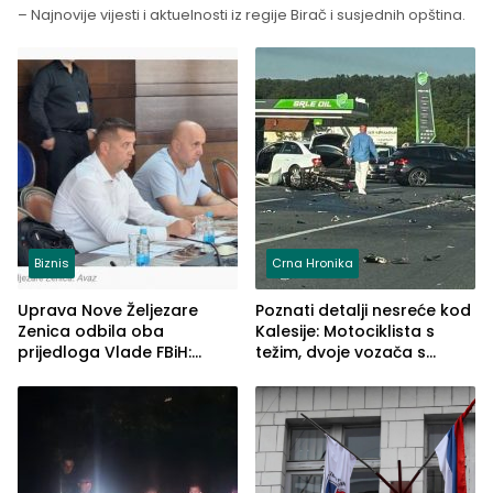
– Najnovije vijesti i aktuelnosti iz regije Birač i susjednih opština.
Biznis
Crna Hronika
Uprava Nove Željezare
Poznati detalji nesreće kod
Zenica odbila oba
Kalesije: Motociklista s
prijedloga Vlade FBiH:
težim, dvoje vozača s
Ustrajni da je stečaj jedino
lakšim povredama
rješenje