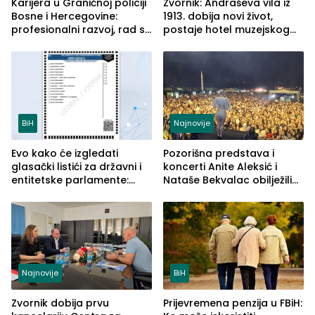
Karijera u Graničnoj policiji
Zvornik: Andraševa vila iz
Bosne i Hercegovine:
1913. dobija novi život,
profesionalni razvoj, rad sa
postaje hotel muzejskog
savremenom opremom i
tipa
služba građanima
BiH
Najnovije
Evo kako će izgledati
Pozorišna predstava i
glasački listići za državni i
koncerti Anite Aleksić i
entitetske parlamente:
Nataše Bekvalac obilježili
Najveće izmjene biće
četvrto veče Zvorničkog
vidljive na njima
ljeta (FOTO)
Najnovije
BiH
Zvornik dobija prvu
Prijevremena penzija u FBiH: