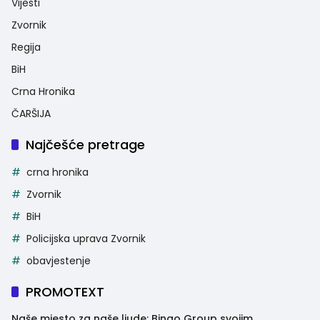
Vijesti
Zvornik
Regija
BiH
Crna Hronika
ČARŠIJA
Najčešće pretrage
crna hronika
Zvornik
BiH
Policijska uprava Zvornik
obavjestenje
PROMOTEXT
Naše mjesto za naše ljude: Bingo Group svojim