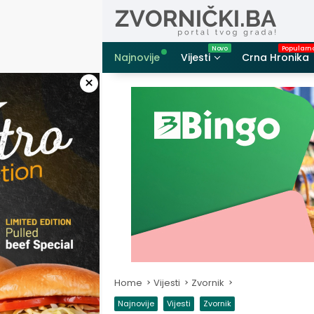
Skip
to
content
Najnovije
Vijesti
Crna Hronika
×
Home
Vijesti
Zvornik
Najnovije
Vijesti
Zvornik