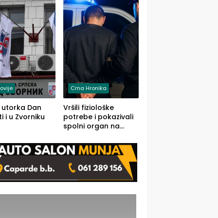
rodom iz Kravice.
ovije
Crna Hronika
 utorka Dan
Vršili fiziološke
i i u Zvorniku
potrebe i pokazivali
spolni organ na
javnom mjestu,
uslijedile kazne