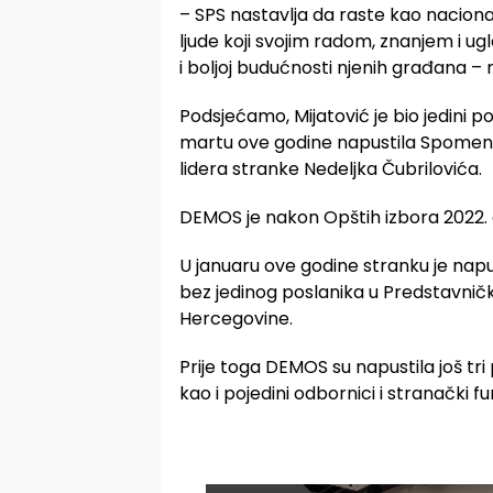
– SPS nastavlja da raste kao naciona
ljude koji svojim radom, znanjem i u
i boljoj budućnosti njenih građana –
Podsjećamo, Mijatović je bio jedini 
martu ove godine napustila Spomenk
lidera stranke Nedeljka Čubrilovića.
DEMOS je nakon Opštih izbora 2022.
U januaru ove godine stranku je napu
bez jedinog poslanika u Predstavni
Hercegovine.
Prije toga DEMOS su napustila još tri
kao i pojedini odbornici i stranački fu