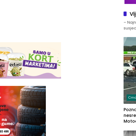
Vi
– Najno
susjed
Crna
Poznat
nesre
Motoc
dvoje
lakš