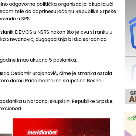
lno odgovorna politička organizacija, okupljajući
gledom žele da doprinesu jačanju Republike Srpske
 navode u SPS.
poslanik DEMOS u NSRS nakon što je ovu stranku u
a Stevanović, dugogodišnja bliska saradnica
 godine imao ukupno 5 poslanika.
stio Čedomir Stojanović, čime je stranka ostala
čkom domu Parlamentarne skupštine Bosne i
 poslanika u Narodnoj skupštini Republike Srpske,
nkcioneri.