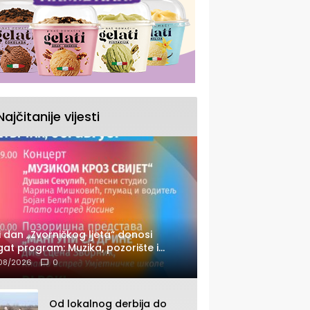
Najčitanije vijesti
i dan „Zvorničkog ljeta“ donosi
at program: Muzika, pozorište i
cert Stoje
08/2026
0
Od lokalnog derbija do