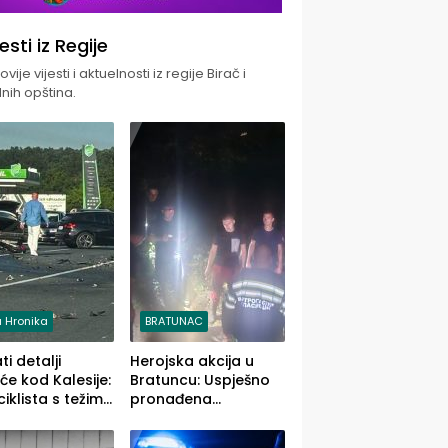
jesti iz Regije
vije vijesti i aktuelnosti iz regije Birač i
nih opština.
 Hronika
BRATUNAC
i detalji
Herojska akcija u
će kod Kalesije:
Bratuncu: Uspješno
iklista s težim,
pronađena
 vozača s
sedamdesetogodišnj
im povredama
a Ivanka Lazić,