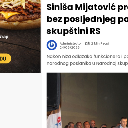
Siniša Mijatović p
bez posljednjeg p
skupštini RS
Administrator
2 Min Read
24/06/2026
Nakon niza odlazaka funkcionera i p
narodnog poslanika u Narodnoj skupš