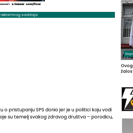
j reklamnog sadržaja
Najn
Ovog
žalost
u o pristupanju SPS donio jer je u politici koju vodi
oje su temelj svakog zdravog društva – porodicu,