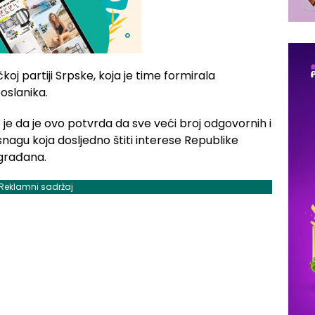
ičkoj partiji Srpske, koja je time formirala
poslanika.
je da je ovo potvrda da sve veći broj odgovornih i
snagu koja dosljedno štiti interese Republike
 građana.
Reklamni sadržaj