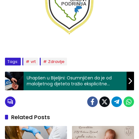
Tags:
vrt
Zdravlje
Uhapšen u Bijeljini: Osumnjičen da je od
maloljetnog djeteta tražio eksplicitne
fotografije i dogovarao susret
Related Posts