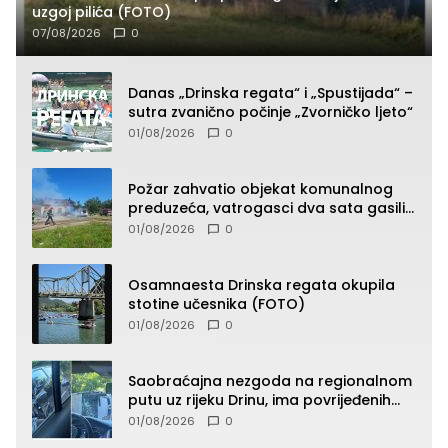
uzgoj pilića (FOTO)
07/08/2026
0
Danas „Drinska regata“ i „Spustijada“ –
sutra zvanično počinje „Zvorničko ljeto“
01/08/2026
0
Požar zahvatio objekat komunalnog
preduzeća, vatrogasci dva sata gasili
vatru (FOTO)
01/08/2026
0
Osamnaesta Drinska regata okupila
stotine učesnika (FOTO)
01/08/2026
0
Saobraćajna nezgoda na regionalnom
putu uz rijeku Drinu, ima povrijeđenih
lica (FOTO)
01/08/2026
0