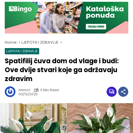
Home
LJEPOTA I ZDRAVLJE
LJEPOTA I ZDRAVLJE
Spatifilij čuva dom od vlage i buđi:
Ove dvije stvari koje ga održavaju
zdravim
Admin1
3 Min Read
03/12/2025