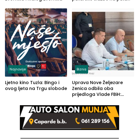
od Loznice prema Šapcu
(FOTO)
Najnovije
Biznis
Ljetno kino Tuzla: Bingo i
Uprava Nove Željezare
ovog ljeta na Trgu slobode
Zenica odbila oba
prijedloga Vlade FBiH:
Ustrajni da je stečaj jedino
rješenje