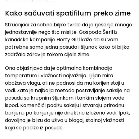
Kako sačuvati spatifilum preko zime
Stručnjaci za sobne biljke tvrde da je rješenje mnogo
jednostavnije nego što mislite. Gospođa Šeril iz
kanadske kompanije Horty Girl kaže da su vam
potrebne samo jedna posuda i šljunak kako bi biljka
zadržala zdravlje tokom cijele zime.
Ona objašnjava da je optimalna kombinacija
temperature i vlažnosti najvažnija. Ljiljan mira
obožava vlagu, ali ne podnosi da mu korijen stoji u
vodi. Zato je najbolja metoda postavljanje saksije na
posudu sa krupnim šljunkom i tankim slojem vode
ispod. Kamenčići podižu saksiju i stvaraju prirodnu
barijeru, pa korijenje nije direktno izloženo vodi. Ipak,
dovoljno je blizu da uživa u blagoj, stalnoj vlažnosti
koja se podiže iz posude.