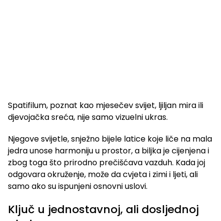
Spatifilum, poznat kao mjesečev svijet, ljiljan mira ili
djevojačka sreća, nije samo vizuelni ukras.
Njegove svijetle, snježno bijele latice koje liče na mala
jedra unose harmoniju u prostor, a biljka je cijenjena i
zbog toga što prirodno prečišćava vazduh. Kada joj
odgovara okruženje, može da cvjeta i zimi i ljeti, ali
samo ako su ispunjeni osnovni uslovi.
Ključ u jednostavnoj, ali dosljednoj