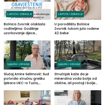
LJEPOTA I ZDRAVLJE
LJEPOTA I ZDRAVLJE
Bolnica Zvornik olakšala
U porodilištu Bolnice
roditeljima: Godišnje
Zvornik tokom jula rođene
uzorkovanje djece
42 bebe
obavljaće se u vrtiću
Ljepota i zdravlje
Ljepota i zdravlje
Slučaj Amire Selimović: Sud
Stručnjak kaže da je
potvrdio stručnu grešku
mineralna voda bolja od
ljekara UKC-a Tuzla,
obične, ali postoji i bolje
presudan dokaz ostala
rješenje
obdukcija