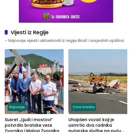
Vijesti iz Regije
– Najnovije vijesti i aktuelnosti iz regije Birač i susjednih opština.
Najnovije
Crna Hronika
Susret „Ljudi i mostovi“
Uhapšen vozač koji je
potvrdio bratske veze
usmrtio dva radnika
Zvornika i Malog Zvornika
putarske službe na putu