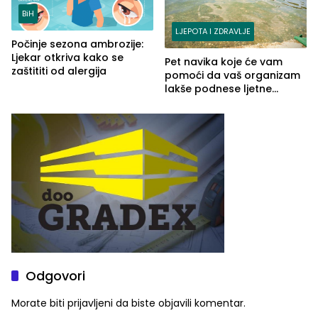
BiH
LJEPOTA I ZDRAVLJE
Počinje sezona ambrozije:
Ljekar otkriva kako se
Pet navika koje će vam
zaštititi od alergija
pomoći da vaš organizam
lakše podnese ljetne
vrućine
Odgovori
Morate biti
prijavljeni
da biste objavili komentar.