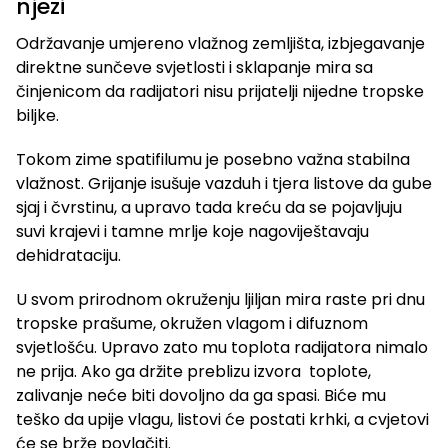
njezi
Održavanje umjereno vlažnog zemljišta, izbjegavanje
direktne sunčeve svjetlosti i sklapanje mira sa
činjenicom da radijatori nisu prijatelji nijedne tropske
biljke.
Tokom zime spatifilumu je posebno važna stabilna
vlažnost. Grijanje isušuje vazduh i tjera listove da gube
sjaj i čvrstinu, a upravo tada kreću da se pojavljuju
suvi krajevi i tamne mrlje koje nagoviještavaju
dehidrataciju.
U svom prirodnom okruženju ljiljan mira raste pri dnu
tropske prašume, okružen vlagom i difuznom
svjetlošću. Upravo zato mu toplota radijatora nimalo
ne prija. Ako ga držite preblizu izvora toplote,
zalivanje neće biti dovoljno da ga spasi. Biće mu
teško da upije vlagu, listovi će postati krhki, a cvjetovi
će se brže povlačiti.