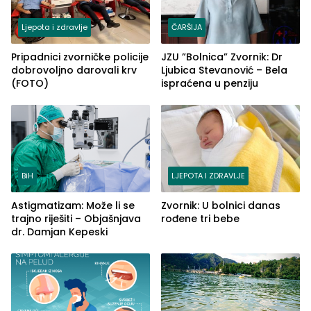
Ljepota i zdravlje
ČARŠIJA
Pripadnici zvorničke policije
JZU ”Bolnica” Zvornik: Dr
dobrovoljno darovali krv
Ljubica Stevanović – Bela
(FOTO)
ispraćena u penziju
BiH
LJEPOTA I ZDRAVLJE
Astigmatizam: Može li se
Zvornik: U bolnici danas
trajno riješiti – Objašnjava
rođene tri bebe
dr. Damjan Kepeski