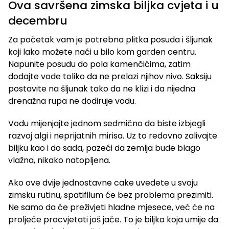
Ova savršena zimska biljka cvjeta i u
decembru
Za početak vam je potrebna plitka posuda i šljunak
koji lako možete naći u bilo kom garden centru.
Napunite posudu do pola kamenčićima, zatim
dodajte vode toliko da ne prelazi njihov nivo. Saksiju
postavite na šljunak tako da ne klizi i da nijedna
drenažna rupa ne dodiruje vodu.
Vodu mijenjajte jednom sedmično da biste izbjegli
razvoj algi i neprijatnih mirisa. Uz to redovno zalivajte
biljku kao i do sada, pazeći da zemlja bude blago
vlažna, nikako natopljena.
Ako ove dvije jednostavne cake uvedete u svoju
zimsku rutinu, spatifilum će bez problema prezimiti.
Ne samo da će preživjeti hladne mjesece, već će na
proljeće procvjetati još jače. To je biljka koja umije da