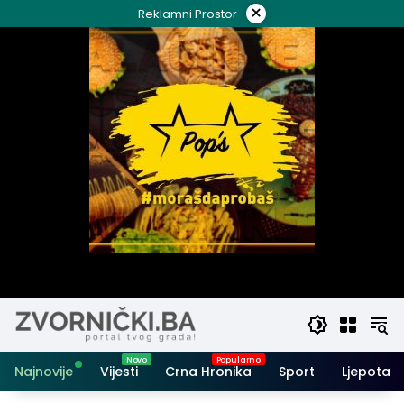
Skip
×
Reklamni Prostor
to
content
Najnovije
Vijesti
Crna Hronika
Sport
Ljepota i 