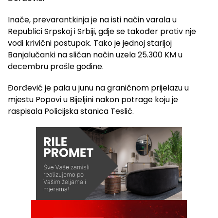
Inače, prevarantkinja je na isti način varala u
Republici Srpskoj i Srbiji, gdje se također protiv nje
vodi krivični postupak. Tako je jednoj starijoj
Banjalučanki na sličan način uzela 25.300 KM u
decembru prošle godine.
Đorđević je pala u junu na graničnom prijelazu u
mjestu Popovi u Bijeljini nakon potrage koju je
raspisala Policijska stanica Teslić.