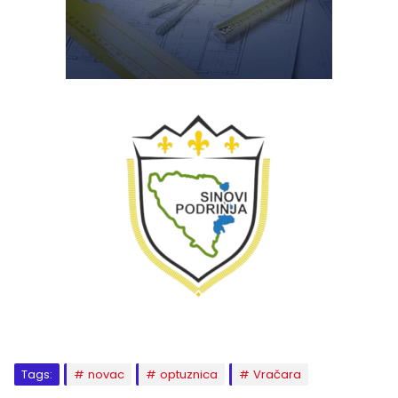
Tags:
novac
optuznica
Vračara