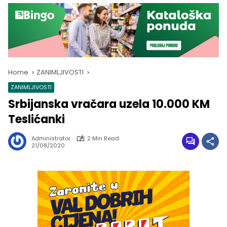
Home
ZANIMLJIVOSTI
ZANIMLJIVOSTI
Srbijanska vračara uzela 10.000 KM
Teslićanki
Administrator
2 Min Read
21/08/2020