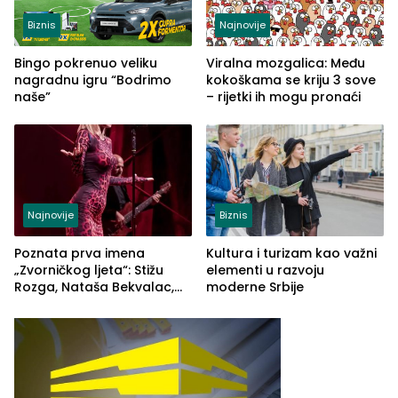
Biznis
Najnovije
Bingo pokrenuo veliku
Viralna mozgalica: Među
nagradnu igru “Bodrimo
kokoškama se kriju 3 sove
naše”
– rijetki ih mogu pronaći
Najnovije
Biznis
Poznata prva imena
Kultura i turizam kao važni
„Zvorničkog ljeta“: Stižu
elementi u razvoju
Rozga, Nataša Bekvalac,
moderne Srbije
YU Grupa i Rock Ko Fol