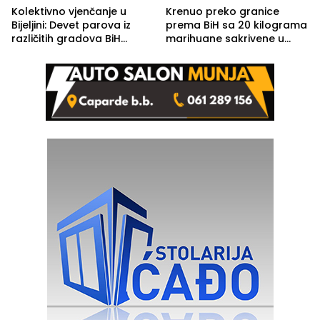
Kolektivno vjenčanje u
Krenuo preko granice
Bijeljini: Devet parova iz
prema BiH sa 20 kilograma
različitih gradova BiH
marihuane sakrivene u
izgovorilo sudbonosno da
automobilu