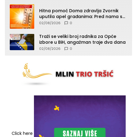
Hitna pomoć Doma zdravlja Zvornik
uputila apel građanima: Pred nama su
temperature do 40°C, oprez zbog
02/08/2026
0
toplotnog udara
Traži se veliki broj radnika za Opće
izbore u BiH, angažman traje dva dana
02/08/2026
0
Click here