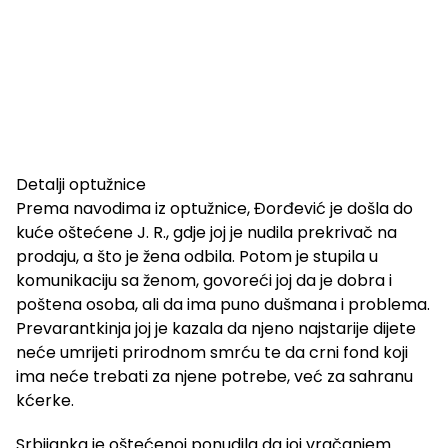
Detalji optužnice
Prema navodima iz optužnice, Đorđević je došla do
kuće oštećene J. R., gdje joj je nudila prekrivač na
prodaju, a što je žena odbila. Potom je stupila u
komunikaciju sa ženom, govoreći joj da je dobra i
poštena osoba, ali da ima puno dušmana i problema.
Prevarantkinja joj je kazala da njeno najstarije dijete
neće umrijeti prirodnom smrću te da crni fond koji
ima neće trebati za njene potrebe, već za sahranu
kćerke.
Srbijanka je oštećenoj ponudila da joj vračanjem