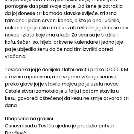
pomogne da spasi svoje dijete. Od žene je zatražila
da joj donese tri komada slavske svijeće, tri zrna
tamjana i jedan crveni konac, a što je ona i učinila,
nakon čega je ušla u kuću i zatražila da joj donese sav
novac i zlato koje ima u kući. Za seansu je tražila i
kafu, šećer, so, hljeb, crkvene kalendare i jedno jaje
pa je ubijedila ženu da će nad tim izvršiti obred
vračanja.
Teslićanka joj je donijela zlatni nakit i preko 10.000 KM
u raznim apoenima, a za vrijeme vršenja seanse
preko glave joj je stavila majicu pa je uzela novac.
Ostale stvari zamotala je u foliju i potom stavila u
kesu, govoreći oštećenoj da kesu ne smije otvarati tri
dana.
Uhapšena na granici
Osnovni sud u Tesliću ujedno je produžio pritvor
Đorđević.