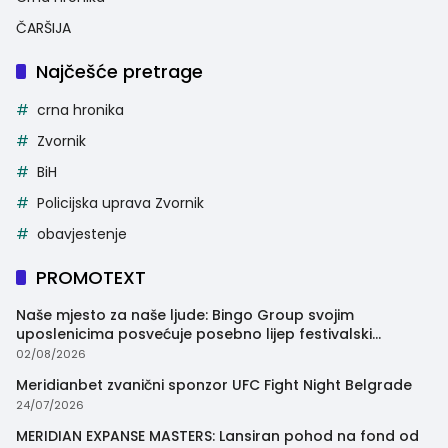
ČARŠIJA
Najčešće pretrage
crna hronika
Zvornik
BiH
Policijska uprava Zvornik
obavjestenje
PROMOTEXT
Naše mjesto za naše ljude: Bingo Group svojim
uposlenicima posvećuje posebno lijep festivalski
trenutak
02/08/2026
Meridianbet zvanični sponzor UFC Fight Night Belgrade
24/07/2026
MERIDIAN EXPANSE MASTERS: Lansiran pohod na fond od