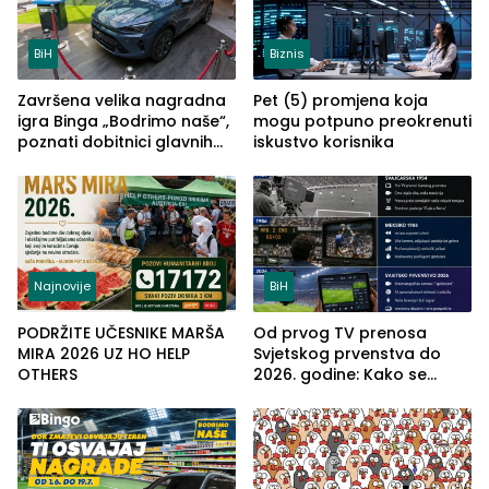
BiH
Biznis
Završena velika nagradna
Pet (5) promjena koja
igra Binga „Bodrimo naše“,
mogu potpuno preokrenuti
poznati dobitnici glavnih
iskustvo korisnika
nagrada!
Najnovije
BiH
PODRŽITE UČESNIKE MARŠA
Od prvog TV prenosa
MIRA 2026 UZ HO HELP
Svjetskog prvenstva do
OTHERS
2026. godine: Kako se
promijenio način na koji
gledamo fudbal