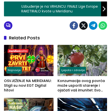
Uzbuđenje je na VRHUNCU: FINALE Lige Evrope
RAKETIRALO kvote u Meridianu
Related Posts
Najnovije
Ljepota i zdravlje
OSVJEŽENJE NA MERIDIANU:
Konzumacija ovog povrća
Stigli su novi EGT Digital
može usporiti starenje i
hitovi
ojačati vaš imunitet: Evo
koje biste trebali češće jesti