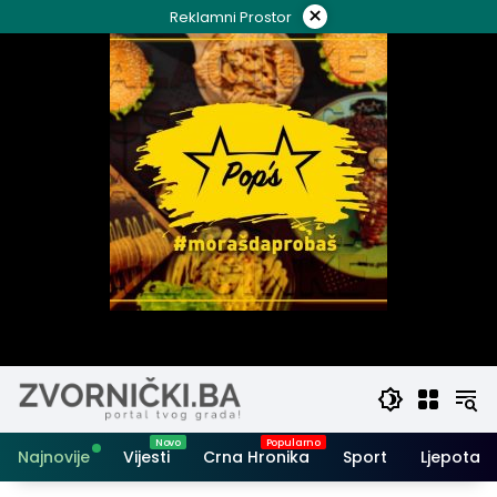
Skip
×
Reklamni Prostor
to
content
Najnovije
Vijesti
Crna Hronika
Sport
Ljepota i 