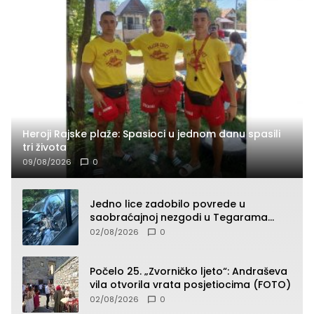
Heroji Rajske plaže: Spasioci u jednom danu spasili
tri života
09/08/2026
0
Jedno lice zadobilo povrede u
saobraćajnoj nezgodi u Tegarama
(FOTO)
02/08/2026
0
Počelo 25. „Zvorničko ljeto“: Andraševa
vila otvorila vrata posjetiocima (FOTO)
02/08/2026
0