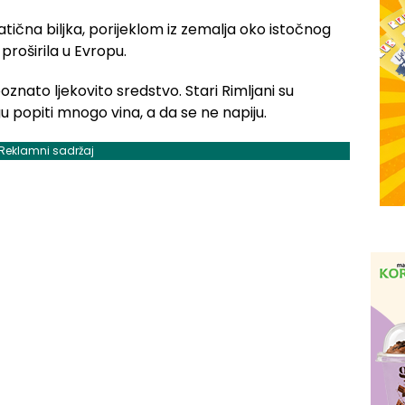
tična biljka, porijeklom iz zemalja oko istočnog
roširila u Evropu.
 poznato ljekovito sredstvo. Stari Rimljani su
u popiti mnogo vina, a da se ne napiju.
Reklamni sadržaj