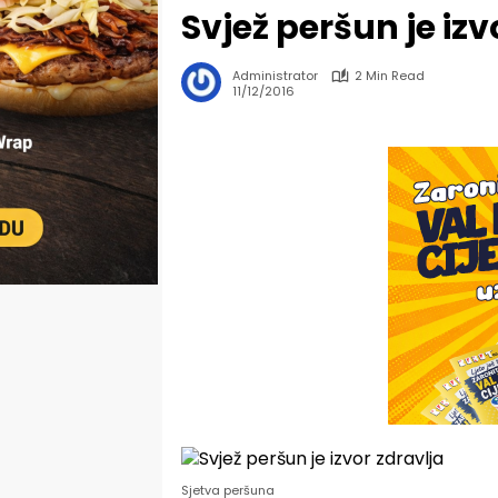
Svjež peršun je izv
Administrator
2 Min Read
11/12/2016
Sjetva peršuna