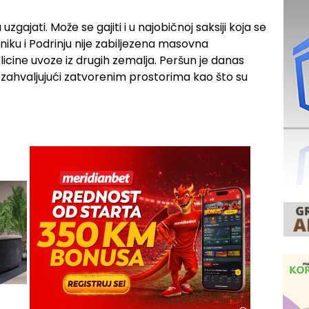
zgajati. Može se gajiti i u najobičnoj saksiji koja se
rniku i Podrinju nije zabiljezena masovna
olicine uvoze iz drugih zemalja. Peršun je danas
 zahvaljujući zatvorenim prostorima kao što su