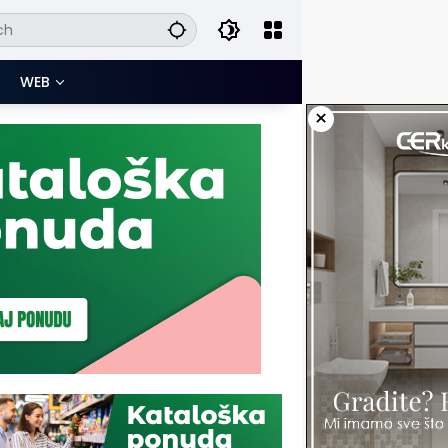
WEB
×