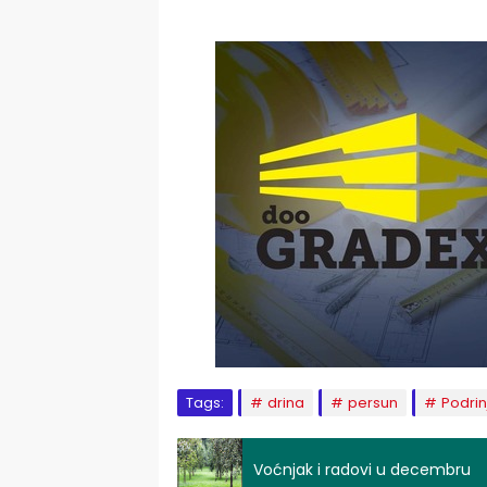
Tags:
drina
persun
Podrin
Voćnjak i radovi u decembru