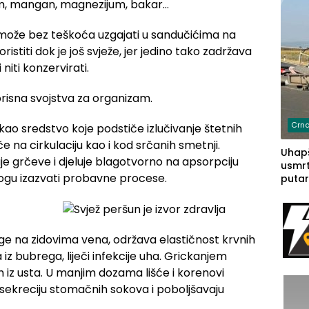
jum, mangan, magnezijum, bakar…
e može bez teškoća uzgajati u sandučićima na
oristiti dok je još svježe, jer jedino tako zadržava
 niti konzervirati.
risna svojstva za organizam.
Crna
 kao sredstvo koje podstiče izlučivanje štetnih
e na cirkulaciju kao i kod srčanih smetnji.
Uhapš
e grčeve i djeluje blagotvorno na apsorpciju
usmrt
ogu izazvati probavne procese.
putar
putu 
prem
(FOT
lage na zidovima vena, održava elastičnost krvnih
iz bubrega, liječi infekcije uha. Grickanjem
 iz usta. U manjim dozama lišće i korenovi
 sekreciju stomačnih sokova i poboljšavaju