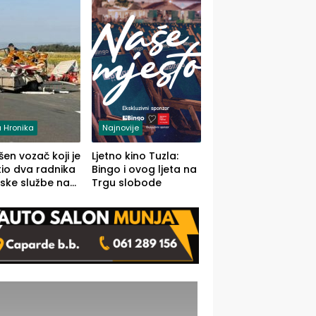
 Hronika
Najnovije
en vozač koji je
Ljetno kino Tuzla:
io dva radnika
Bingo i ovog ljeta na
ske službe na
Trgu slobode
od Loznice
a Šapcu
O)