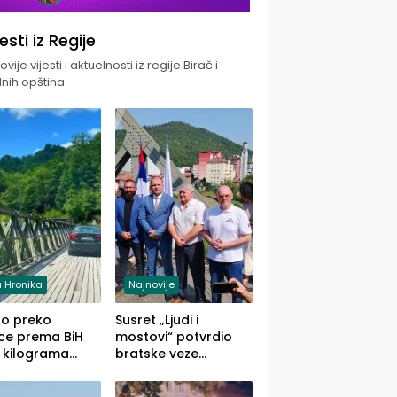
jesti iz Regije
vije vijesti i aktuelnosti iz regije Birač i
nih opština.
 Hronika
Najnovije
uo preko
Susret „Ljudi i
ce prema BiH
mostovi“ potvrdio
 kilograma
bratske veze
uane sakrivene
Zvornika i Malog
omobilu
Zvornika