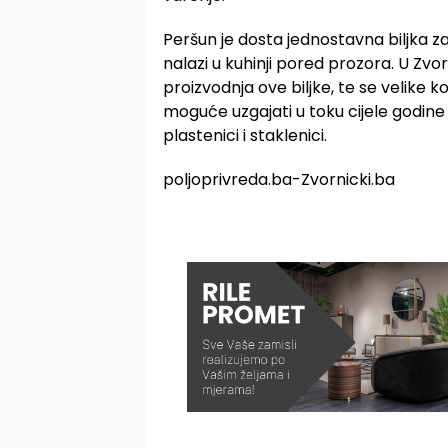
Peršun je dosta jednostavna biljka za u
nalazi u kuhinji pored prozora. U Zvo
proizvodnja ove biljke, te se velike k
moguće uzgajati u toku cijele godine
plastenici i staklenici.
poljoprivreda.ba-Zvornicki.ba