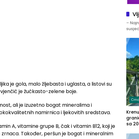
Vi
– Najno
susjed
jika je gola, malo žljebasta i uglasta, a listovi su
ni vjenčić je žućkasto-zelene boje.
Crna
ost, ali je izuzetno bogat mineralima i
okokvalitetnih namirnica i ljekovitih sredstava.
Kren
grani
sa 20
min A, vitamine grupe B, čak i vitamin B12, koji je
marih
h zrnaca. Također, peršun je bogat i mineralnim
u aut