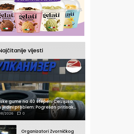
Najčitanije vijesti
ske gume na 40 stepeni Celzijusa
u jedini problem: Pogrešan pritisak
e biti mnogo opasniji
08/2026
0
Organizatori Zvorničkog