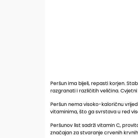
Peršun ima bijeli, repasti korjen. Stabl
razgranati i različitih veličina. Cvjet
Peršun nema visoko-kaloričnu vrijedn
vitaminima, što ga svrstava u red vis
Peršunov list sadrži vitamin C, provita
značajan za stvaranje crvenih krvni