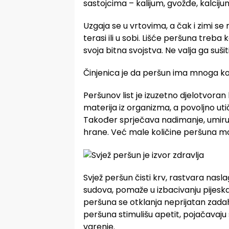
sastojcima – kalijum, gvožđe, kalci
Uzgaja se u vrtovima, a čak i zimi s
terasi ili u sobi. Lišće peršuna treba k
svoja bitna svojstva. Ne valja ga sušiti
Činjenica je da peršun ima mnoga ko
Peršunov list je izuzetno djelotvoran
materija iz organizma, a povoljno utič
Također sprječava nadimanje, umiruj
hrane. Već male količine peršuna m
Svjež peršun čisti krv, rastvara nas
sudova, pomaže u izbacivanju pijeska 
peršuna se otklanja neprijatan zadah
peršuna stimulišu apetit, pojačavaju
varenje.