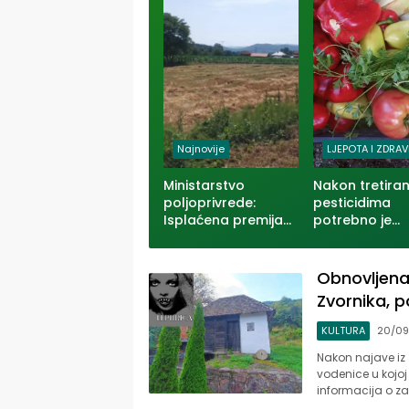
Najnovije
LJEPOTA I ZDRAV
Ministarstvo
Nakon tretiran
poljoprivrede:
pesticidima
Isplaćena premija
potrebno je
za pšenicu
sačekati: Evo
je voće i povr
bezbjedno za 
Obnovljena
Zvornika, p
KULTURA
20/09
Nakon najave iz 
vodenice u kojoj 
informacija o za