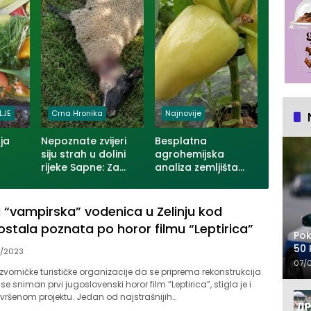
LJE
Crna Hronika
Najnovije
ja
Nepoznate zvijeri
Besplatna
siju strah u dolini
agrohemijska
rijeke Sapne: Za
analiza zemljišta
 kada
sedam dana
dostupna
će
usmrćeno više od
poljoprivrednicima
jelo
30 ovaca u dva
u Zvorniku
 “vampirska” vodenica u Zelinju kod
zvornička naselja
ostala poznata po horor filmu “Leptirica”
(VIDEO)
Pok
50 
/2023
07/
zvorničke turističke organizacije da se priprema rekonstrukcija
se sniman prvi jugoslovenski horor film “Leptirica”, stigla je i
vršenom projektu. Jedan od najstrašnijih…