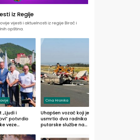
jesti iz Regije
vije vijesti i aktuelnosti iz regije Birač i
nih opština.
ovije
Crna Hronika
 „Ljudi i
Uhapšen vozač koji je
vi“ potvrdio
usmrtio dva radnika
ke veze
putarske službe na
ika i Malog
putu od Loznice
ika
prema Šapcu