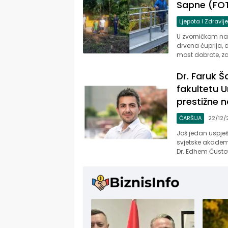
Sapne (FO
Ljepota I Zdravlje
U zvorničkom nas
drvena ćuprija, d
most dobrote, za
Dr. Faruk 
fakultetu U
prestižne 
ČARŠIJA
22/12/
Još jedan uspješ
svjetske akadem
Dr. Edhem Čusto