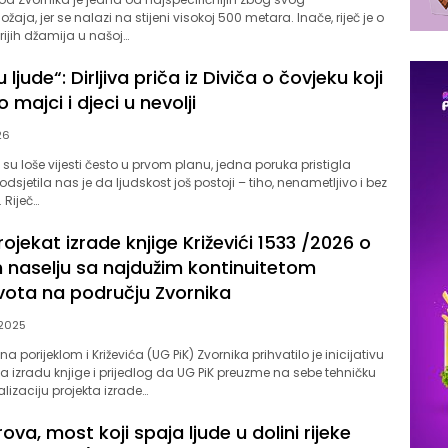
aja, jer se nalazi na stijeni visokoj 500 metara. Inače, riječ je o
rijih džamija u našoj…
ljude“: Dirljiva priča iz Diviča o čovjeku koji
majci i djeci u nevolji
26
u loše vijesti često u prvom planu, jedna poruka pristigla
odsjetila nas je da ljudskost još postoji – tiho, nenametljivo i bez
 Riječ…
ojekat izrade knjige Križevići 1533 /2026 o
 naselju sa najdužim kontinuitetom
ivota na području Zvornika
/2025
 porijeklom i Križevića (UG PiK) Zvornika prihvatilo je inicijativu
 izradu knjige i prijedlog da UG PiK preuzme na sebe tehničku
alizaciju projekta izrade…
ova, most koji spaja ljude u dolini rijeke