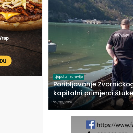
Ljepota i zdravlje
Poribljavanje Zvorničko
kapitalni primjerci štuk
25/03/2026