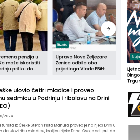
Biznis
Biznis
vremena penzija u
Uprava Nove Željezare
Britan
Najn
Ko može iskoristiti
Zenica odbila oba
pokreće
ednju priliku do
prijedloga Vlade FBiH:
Ranije
Ljetno
 2026. godine
Ustrajni da je stečaj
radnik
Bingo
jedino rješenje
Trgu
eške ulovio četiri mladice i proveo
 sedmicu u Podrinju i ribolovu na Drini
EO)
01/2024
turista iz Češke Stefan Pista Manura proveo je na rijeci Drini u
m da ulovi ribu mladicu, kraljicu rijeke Drine. Ovo je peti put da