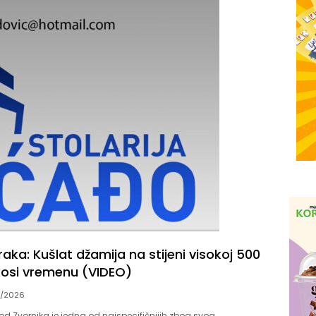
raka: Kušlat džamija na stijeni visokoj 500
osi vremenu (VIDEO)
3/2026
od Zvornika je jedna od najspecifičnijih zbog svog