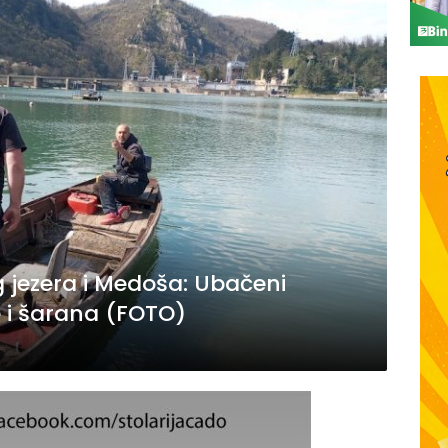
g jezera i Medoša: Ubačeni
e i šarana (FOTO)