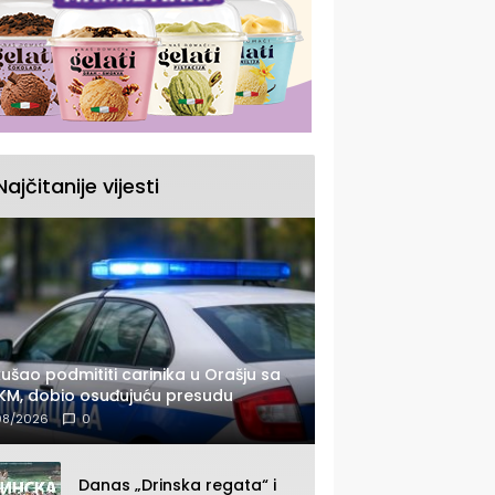
Najčitanije vijesti
ušao podmititi carinika u Orašju sa
KM, dobio osuđujuću presudu
08/2026
0
Danas „Drinska regata“ i