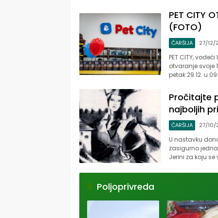
PET CITY 
(FOTO)
ČARŠIJA
27/12/
PET CITY, vodeći
otvaranje svoje 1
petak 29.12. u 09
Pročitajte 
najboljih pr
ČARŠIJA
27/10/
U nastavku donos
zasigurno jedna o
Jerini za koju s
Poljoprivreda