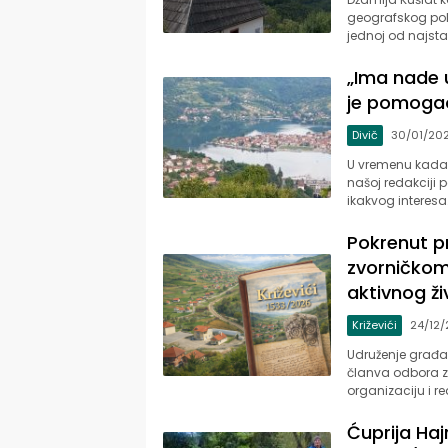
geografskog polož
jednoj od najsta
„Ima nade u 
je pomogao 
Divič
30/01/20
U vremenu kada s
našoj redakciji p
ikakvog interesa.
Pokrenut pr
zvorničkom
aktivnog ž
Križevići
24/12
Udruženje građana
članva odbora za
organizaciju i re
Ćuprija Hajr