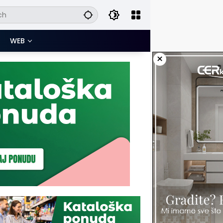
WEB
×