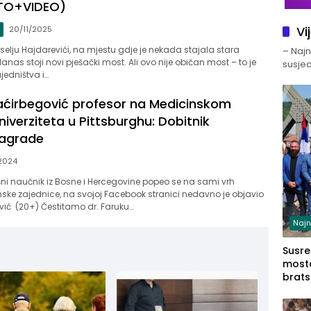
TO+VIDEO)
Vi
20/11/2025
elju Hajdarevići, na mjestu gdje je nekada stajala stara
– Najno
anas stoji novi pješački most. Ali ovo nije običan most – to je
susjed
jedništva i…
Šaćirbegović profesor na Medicinskom
niverziteta u Pittsburghu: Dobitnik
nagrade
2024
ni naučnik iz Bosne i Hercegovine popeo se na sami vrh
ske zajednice, na svojoj Facebook stranici nedavno je objavio
vić (20+) Čestitamo dr. Faruku…
Najn
Susret
mosto
brats
Zvorn
Zvorn