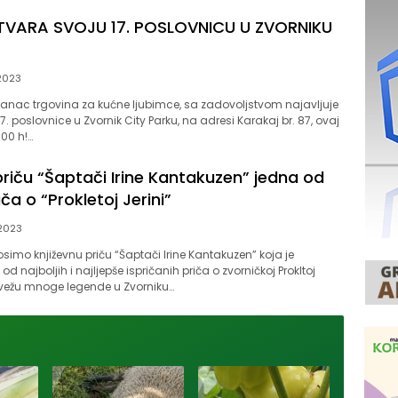
OTVARA SVOJU 17. POSLOVNICU U ZVORNIKU
2023
 lanac trgovina za kućne ljubimce, sa zadovoljstvom najavljuje
7. poslovnice u Zvornik City Parku, na adresi Karakaj br. 87, ovaj
:00 h!…
priču “Šaptači Irine Kantakuzen” jedna od
iča o “Prokletoj Jerini”
2023
imo književnu priču “Šaptači Irine Kantakuzen” koja je
d najboljih i najljepše ispričanih priča o zvorničkoj Prokltoj
e vežu mnoge legende u Zvorniku…