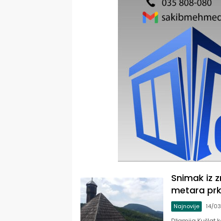
Snimak iz z
metara prk
Najnovije
14/0
Džamija Kušlat k