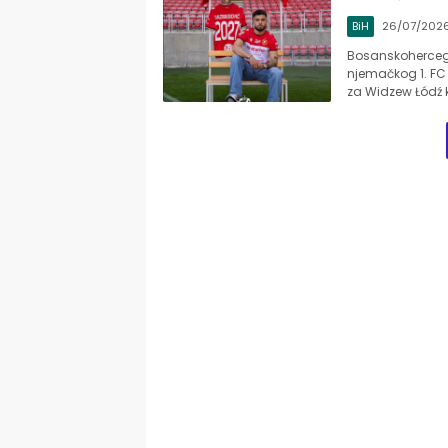
BiH
26/07/202
Bosanskohercego
njemačkog 1. FC 
za Widzew Łódź 