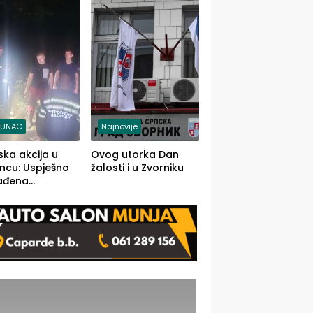
j jedino rješenje
TUNAC
Najnovije
ska akcija u
Ovog utorka Dan
ncu: Uspješno
žalosti i u Zvorniku
ađena
mdesetogodišnj
nka Lazić,
 iz Kravice.