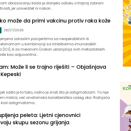
om obrazovanju kada je donijelo odluku o trajnoj zabrani
nosti, jer univerzitet ni nakon…
 ko može da primi vakcinu protiv raka kože
28/07/2026
jenjena odraslim pacijentima sa neoperabilnim ili
lanomom u kombinaciji sa inhibitorima imunoloških
a (ICI), ili za melanom (nakon uklanjanja svih metastatskih
irurški kao adjuvantna…
m: Može li se trajno riješiti – Objašnjava
 Kepeski
6
i zašto je to tako, važno je znati šta je astigmatizam. To nije
oblem mišića, već anatomska karakteristika vašeg oka. Rožnjača
a) kod astigmatizma…
ljenja peleta: Ljetni cjenovnici
vaju skupu sezonu grijanja