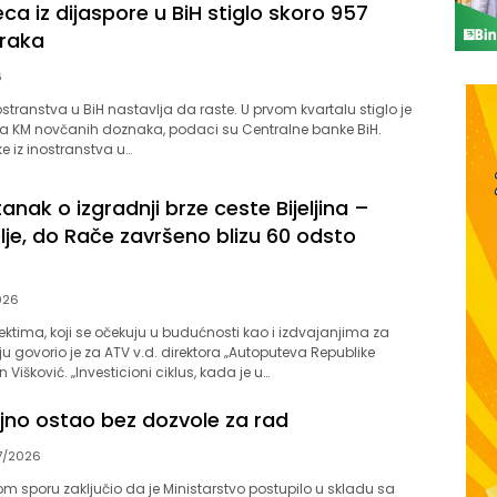
eca iz dijaspore u BiH stiglo skoro 957
raka
6
nostranstva u BiH nastavlja da raste. U prvom kvartalu stiglo je
na KM novčanih doznaka, podaci su Centralne banke BiH.
 iz inostranstva u…
nak o izgradnji brze ceste Bijeljina –
lje, do Rače završeno blizu 60 odsto
026
ektima, koji se očekuju u budućnosti kao i izdvajanjima za
ju govorio je za ATV v.d. direktora „Autoputeva Republike
Višković. „Investicioni ciklus, kada je u…
ajno ostao bez dozvole za rad
7/2026
m sporu zaključio da je Ministarstvo postupilo u skladu sa