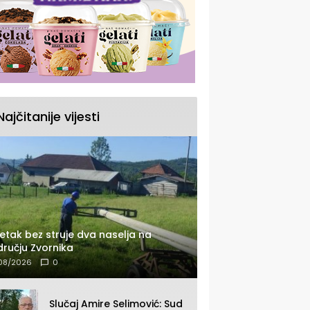
Najčitanije vijesti
etak bez struje dva naselja na
ručju Zvornika
08/2026
0
Slučaj Amire Selimović: Sud