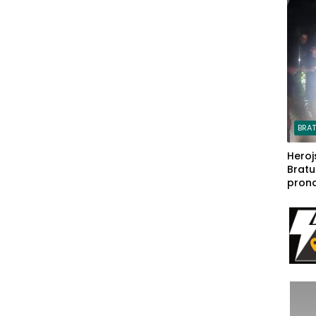
steča
BRA
Heroj
Bratu
pron
seda
a Iva
rodom