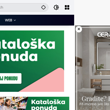
WEB
×