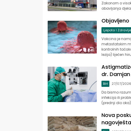
Zakonom o visok
obavljanja djelat
Objavljeno
Ljepota I Zdravlje
Vakcina je nami
metastatskim me
kontrolnih tačak
lezija) liječen h
Astigmatiza
dr. Damjan
BiH
27/07/202
Da bismo razumjel
infekcija ili pr
(prednji dio ok
Nova poskup
nagovješta