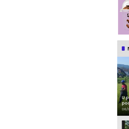
U p
pod
06/