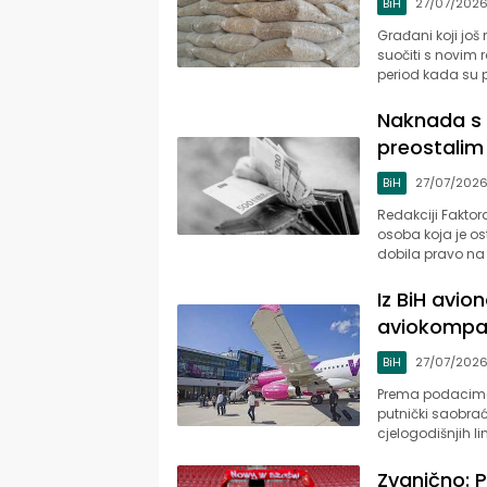
BiH
27/07/202
Građani koji još
suočiti s novim r
period kada su p
Naknada s 
preostalim
BiH
27/07/202
Redakciji Faktora
osoba koja je os
dobila pravo na
Iz BiH avio
aviokompan
BiH
27/07/202
Prema podacima 
putnički saobrać
cjelogodišnjih li
Zvanično: P