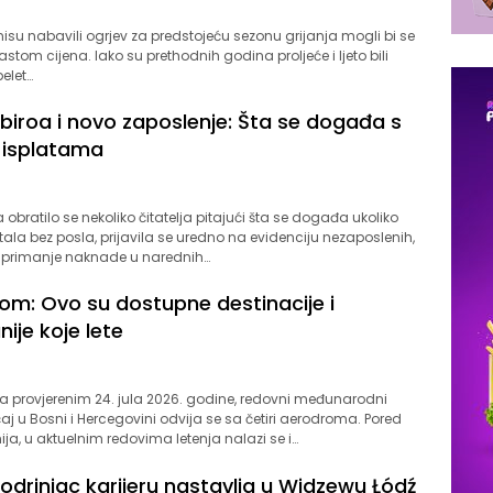
6
 nisu nabavili ogrjev za predstojeću sezonu grijanja mogli bi se
astom cijena. Iako su prethodnih godina proljeće i ljeto bili
elet…
biroa i novo zaposlenje: Šta se događa s
 isplatama
6
 obratilo se nekoliko čitatelja pitajući šta se događa ukoliko
tala bez posla, prijavila se uredno na evidenciju nezaposlenih,
 primanje naknade u narednih…
nom: Ovo su dostupne destinacije i
ije koje lete
6
provjerenim 24. jula 2026. godine, redovni međunarodni
aj u Bosni i Hercegovini odvija se sa četiri aerodroma. Pored
nija, u aktuelnim redovima letenja nalazi se i…
odrinjac karijeru nastavlja u Widzewu Łódź