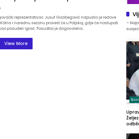
6
Vi
vački reprezentativac Jusuf Gazibegović napustio je redove
– Najno
Kölna i narednu sezonu provest će u Poljskoj, gdje će nastupati
kao posuđen igrač. Posudba je dogovorena…
susjed
View More
Bizn
Upra
Želje
odbil
prije
FBiH: 