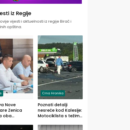
jesti iz Regije
vije vijesti i aktuelnosti iz regije Birač i
nih opština.
is
Crna Hronika
va Nove
Poznati detalji
zare Zenica
nesreće kod Kalesije:
a oba
Motociklista s težim,
dloga Vlade
dvoje vozača s
Ustrajni da je
lakšim povredama