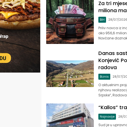
Za tri mjes
miliona ma
BiH
28/07/202
Priliv novca iz i
oko 956,6 milio
Novčane doznake
Danas sasta
Konjević Po
radova
Biznis
28/07/2
O aktuelnim proj
njihovu realizaci
Srpske“, Radovan 
“Kallos” tr
Najnovije
28/0
Sud je u upravno