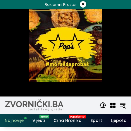
Skip
×
Reklamni Prostor
to
content
Najnovije
Vijesti
Crna Hronika
Sport
Ljepota i 