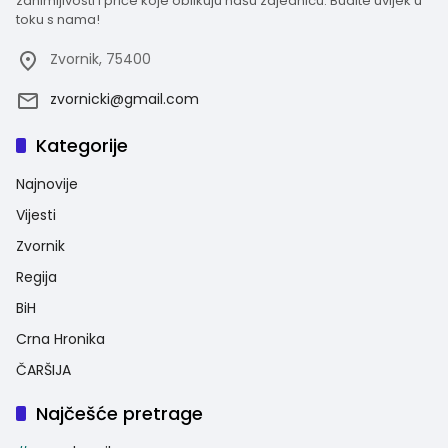
zanimljivosti i priče koje oblikuju našu zajednicu. Budite uvijek u
toku s nama!
Zvornik, 75400
zvornicki@gmail.com
Kategorije
Najnovije
Vijesti
Zvornik
Regija
BiH
Crna Hronika
ČARŠIJA
Najčešće pretrage