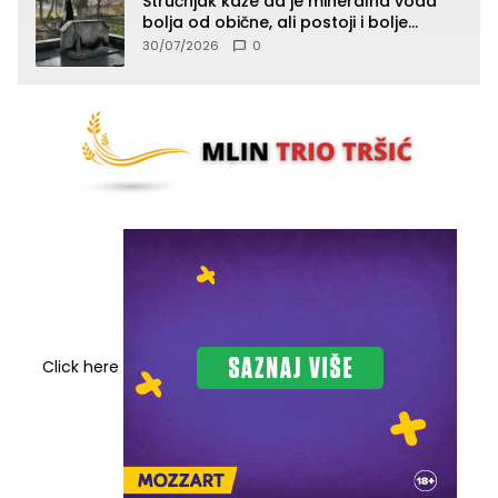
Stručnjak kaže da je mineralna voda
bolja od obične, ali postoji i bolje
rješenje
30/07/2026
0
Click here