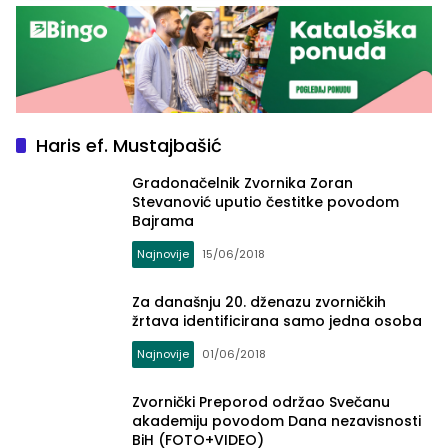
Haris ef. Mustajbašić
Gradonačelnik Zvornika Zoran
Stevanović uputio čestitke povodom
Bajrama
Najnovije
15/06/2018
Za današnju 20. dženazu zvorničkih
žrtava identificirana samo jedna osoba
Najnovije
01/06/2018
Zvornički Preporod održao Svečanu
akademiju povodom Dana nezavisnosti
BiH (FOTO+VIDEO)