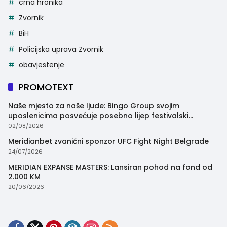
crna hronika
Zvornik
BiH
Policijska uprava Zvornik
obavjestenje
PROMOTEXT
Naše mjesto za naše ljude: Bingo Group svojim
uposlenicima posvećuje posebno lijep festivalski
trenutak
02/08/2026
Meridianbet zvanični sponzor UFC Fight Night Belgrade
24/07/2026
MERIDIAN EXPANSE MASTERS: Lansiran pohod na fond od
2.000 KM
20/06/2026