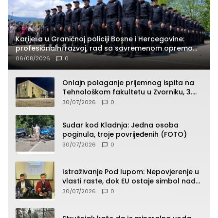
Karijera u Graničnoj policiji Bosne i Hercegovine:
profesionalni razvoj, rad sa savremenom opremom
i služba građanima
06/08/2026
0
Onlajn polaganje prijemnog ispita na
Tehnološkom fakultetu u Zvorniku, 3.
septembra u 9.00 časova
30/07/2026
0
Sudar kod Kladnja: Jedna osoba
poginula, troje povrijeđenih (FOTO)
30/07/2026
0
Istraživanje Pod lupom: Nepovjerenje u
vlasti raste, dok EU ostaje simbol nade
građana
30/07/2026
0