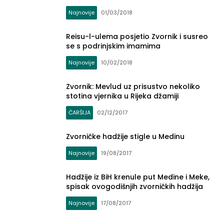
Najnovije
01/03/2018
Reisu-l-ulema posjetio Zvornik i susreo
se s podrinjskim imamima
Najnovije
10/02/2018
Zvornik: Mevlud uz prisustvo nekoliko
stotina vjernika u Rijeka džamiji
ČARŠIJA
02/12/2017
Zvorničke hadžije stigle u Medinu
Najnovije
19/08/2017
Hadžije iz BiH krenule put Medine i Meke,
spisak ovogodišnjih zvorničkih hadžija
Najnovije
17/08/2017