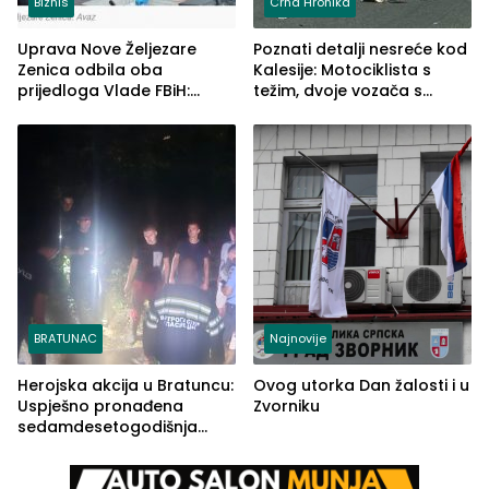
Biznis
Crna Hronika
Uprava Nove Željezare
Poznati detalji nesreće kod
Zenica odbila oba
Kalesije: Motociklista s
prijedloga Vlade FBiH:
težim, dvoje vozača s
Ustrajni da je stečaj jedino
lakšim povredama
rješenje
BRATUNAC
Najnovije
Herojska akcija u Bratuncu:
Ovog utorka Dan žalosti i u
Uspješno pronađena
Zvorniku
sedamdesetogodišnja
Ivanka Lazić, rodom iz
Kravice.