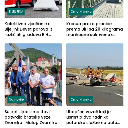
BIJELJINA
Crna Hronika
Kolektivno vjenčanje u
Krenuo preko granice
Bijeljini: Devet parova iz
prema BiH sa 20 kilograma
različitih gradova BiH
marihuane sakrivene u
izgovorilo sudbonosno da
automobilu
Najnovije
Crna Hronika
Susret „Ljudi i mostovi“
Uhapšen vozač koji je
potvrdio bratske veze
usmrtio dva radnika
Zvornika i Malog Zvornika
putarske službe na putu