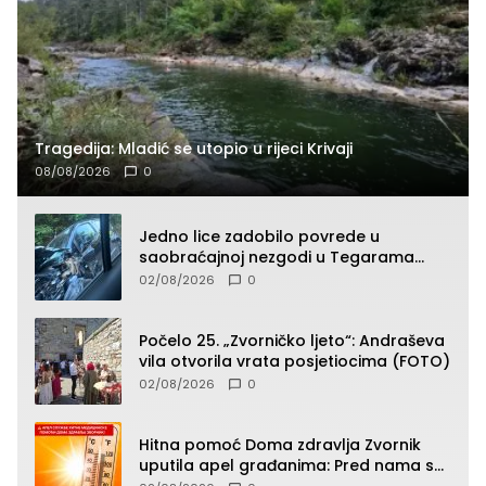
Tragedija: Mladić se utopio u rijeci Krivaji
08/08/2026
0
Jedno lice zadobilo povrede u
saobraćajnoj nezgodi u Tegarama
(FOTO)
02/08/2026
0
Počelo 25. „Zvorničko ljeto“: Andraševa
vila otvorila vrata posjetiocima (FOTO)
02/08/2026
0
Hitna pomoć Doma zdravlja Zvornik
uputila apel građanima: Pred nama su
temperature do 40°C, oprez zbog