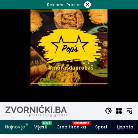
Skip
×
Reklamni Prostor
to
content
Najnovije
Vijesti
Crna Hronika
Sport
Ljepota i 