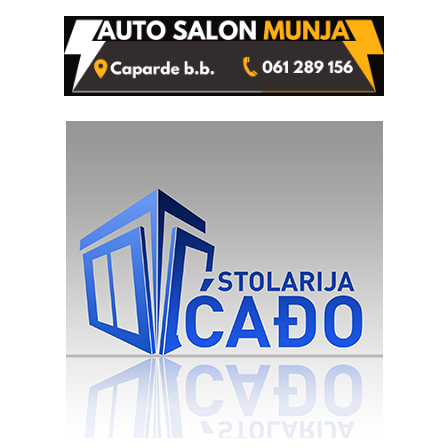
od Loznice prema Šapcu
(FOTO)