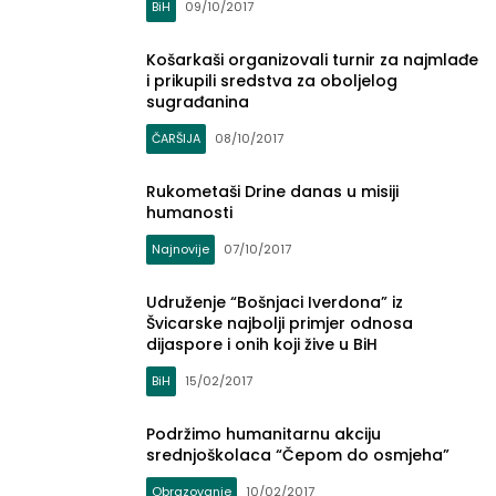
BiH
09/10/2017
Košarkaši organizovali turnir za najmlađe
i prikupili sredstva za oboljelog
sugrađanina
ČARŠIJA
08/10/2017
Rukometaši Drine danas u misiji
humanosti
Najnovije
07/10/2017
Udruženje “Bošnjaci Iverdona” iz
Švicarske najbolji primjer odnosa
dijaspore i onih koji žive u BiH
BiH
15/02/2017
Podržimo humanitarnu akciju
srednjoškolaca “Čepom do osmjeha”
Obrazovanje
10/02/2017