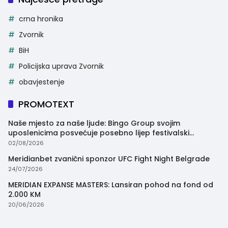
crna hronika
Zvornik
BiH
Policijska uprava Zvornik
obavjestenje
PROMOTEXT
Naše mjesto za naše ljude: Bingo Group svojim
uposlenicima posvećuje posebno lijep festivalski
trenutak
02/08/2026
Meridianbet zvanični sponzor UFC Fight Night Belgrade
24/07/2026
MERIDIAN EXPANSE MASTERS: Lansiran pohod na fond od
2.000 KM
20/06/2026