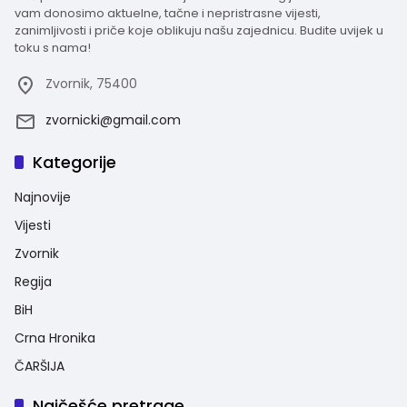
vam donosimo aktuelne, tačne i nepristrasne vijesti,
zanimljivosti i priče koje oblikuju našu zajednicu. Budite uvijek u
toku s nama!
Zvornik, 75400
zvornicki@gmail.com
Kategorije
Najnovije
Vijesti
Zvornik
Regija
BiH
Crna Hronika
ČARŠIJA
Najčešće pretrage