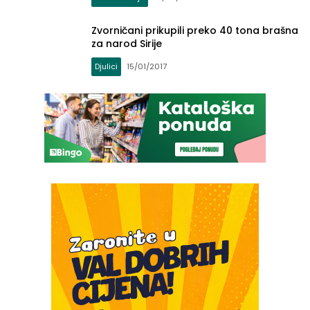
Zvorničani prikupili preko 40 tona brašna
za narod Sirije
Djulici
15/01/2017