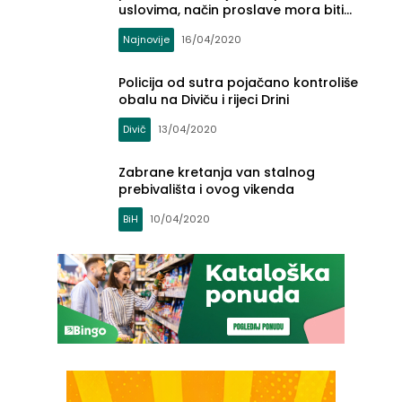
uslovima, način proslave mora biti
drugačiji (VIDEO)
Najnovije
16/04/2020
Policija od sutra pojačano kontroliše
obalu na Diviču i rijeci Drini
Divič
13/04/2020
Zabrane kretanja van stalnog
prebivališta i ovog vikenda
BiH
10/04/2020