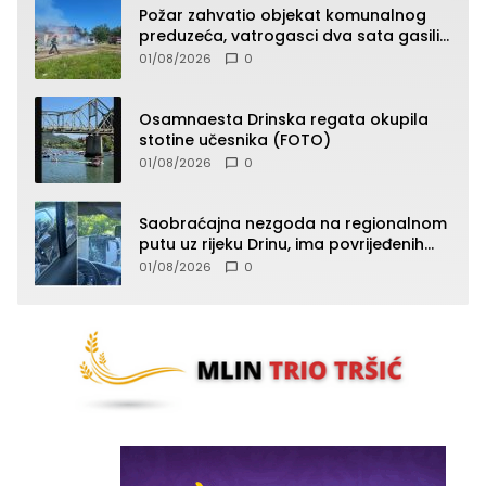
Požar zahvatio objekat komunalnog
preduzeća, vatrogasci dva sata gasili
vatru (FOTO)
01/08/2026
0
Osamnaesta Drinska regata okupila
stotine učesnika (FOTO)
01/08/2026
0
Saobraćajna nezgoda na regionalnom
putu uz rijeku Drinu, ima povrijeđenih
lica (FOTO)
01/08/2026
0