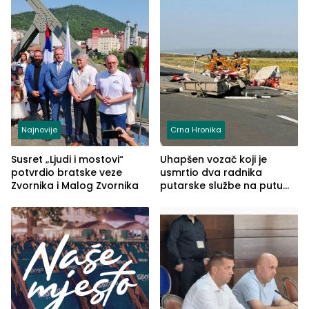
Najnovije
Crna Hronika
Susret „Ljudi i mostovi“
Uhapšen vozač koji je
potvrdio bratske veze
usmrtio dva radnika
Zvornika i Malog Zvornika
putarske službe na putu
od Loznice prema Šapcu
(FOTO)