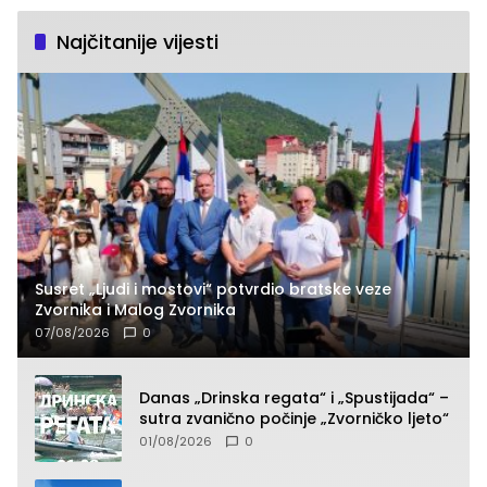
Najčitanije vijesti
Susret „Ljudi i mostovi“ potvrdio bratske veze
Zvornika i Malog Zvornika
07/08/2026
0
Danas „Drinska regata“ i „Spustijada“ –
sutra zvanično počinje „Zvorničko ljeto“
01/08/2026
0