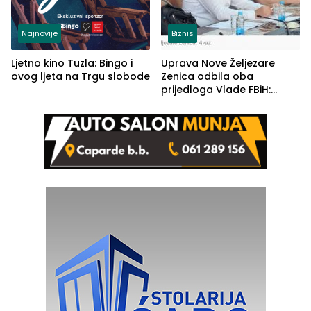
Najnovije
Biznis
Ljetno kino Tuzla: Bingo i
Uprava Nove Željezare
ovog ljeta na Trgu slobode
Zenica odbila oba
prijedloga Vlade FBiH:
Ustrajni da je stečaj jedino
rješenje