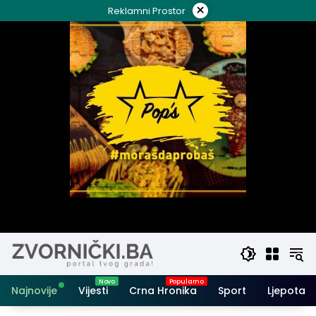
Skip
×
Reklamni Prostor
to
content
Najnovije
Vijesti
Crna Hronika
Sport
Ljepota i 