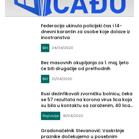
Federacija ukinula policijski čas i 14-
dnevni karantin za osobe koje dolaze iz
inostranstva
BiH
24/04/2020
Bez masovnih okupljanja za 1. maj, ljeto
će biti drugačije od prethodnih
BiH
21/04/2020
Rusi dezinfikovali zvorničku bolnicu, čeka
se 57 rezultata na korona virus lica koja
su bila u kontaktu sa zaraženim, 40 lica
završilo sa karantinom…
Najnovije
18/04/2020
Gradonačelnik Stevanović: Vaskršnje
praznike dočekujemo u posebnim