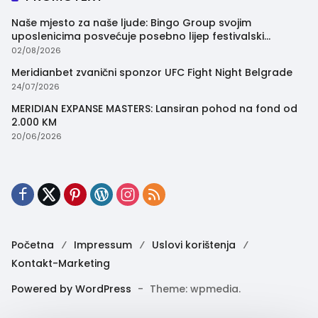
Naše mjesto za naše ljude: Bingo Group svojim
uposlenicima posvećuje posebno lijep festivalski
trenutak
02/08/2026
Meridianbet zvanični sponzor UFC Fight Night Belgrade
24/07/2026
MERIDIAN EXPANSE MASTERS: Lansiran pohod na fond od
2.000 KM
20/06/2026
Početna
Impressum
Uslovi korištenja
Kontakt-Marketing
Powered by WordPress
-
Theme: wpmedia.