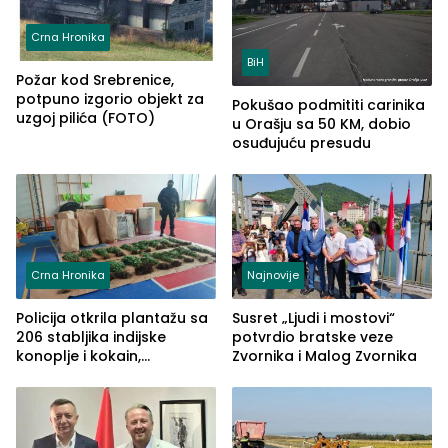
Crna Hronika
BiH
Požar kod Srebrenice,
potpuno izgorio objekt za
Pokušao podmititi carinika
uzgoj pilića (FOTO)
u Orašju sa 50 KM, dobio
osuđujuću presudu
Crna Hronika
Najnovije
Policija otkrila plantažu sa
Susret „Ljudi i mostovi“
206 stabljika indijske
potvrdio bratske veze
konoplje i kokain,
Zvornika i Malog Zvornika
uhapšena jedna osoba
(FOTO)