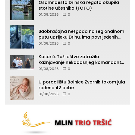
Osamnaesta Drinska regata okupila
stotine učesnika (FOTO)
01/08/2026
0
Saobraćajna nezgoda na regionalnom
putu uz rijeku Drinu, ima povrijeđenih
lica (FOTO)
01/08/2026
0
Kosorić: Tužilaštvo zatražilo
kažnjavanje nekadašnjeg komandanta
Vlaseničke brigade
01/08/2026
0
U porodilištu Bolnice Zvornik tokom jula
rođene 42 bebe
01/08/2026
0