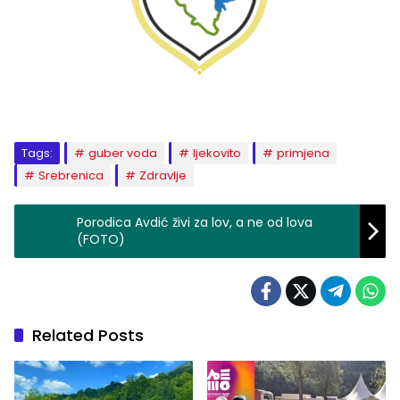
Tags:
guber voda
ljekovito
primjena
Srebrenica
Zdravlje
Porodica Avdić živi za lov, a ne od lova
(FOTO)
Related Posts