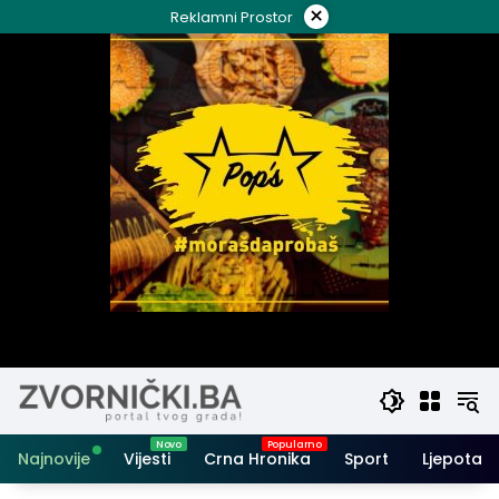
Skip
×
Reklamni Prostor
to
content
Najnovije
Vijesti
Crna Hronika
Sport
Ljepota i 