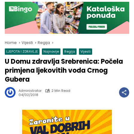
Home
Vijesti
Regija
LJEPOTA I ZDRAVLJE
Najnovije
Regija
Vijesti
U Domu zdravlja Srebrenica: Počela
primjena ljekovitih voda Crnog
Gubera
Administrator
2 Min Read
04/02/2018