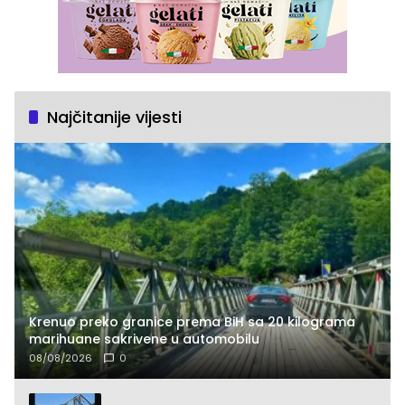
Najčitanije vijesti
Krenuo preko granice prema BiH sa 20 kilograma
marihuane sakrivene u automobilu
08/08/2026
0