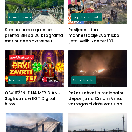
Crna Hronika
Ljepota i zdravlje
Krenuo preko granice
Posljednji dan
prema BiH sa 20 kilograma
manifestacije Zvorničko
marihuane sakrivene u
ljeto, veliki koncert YU
automobilu
grupe zatvara program
ove godine
Najnovije
Crna Hronika
OSVJEŽENJE NA MERIDIANU:
Požar zahvatio regionalnu
Stigli su novi EGT Digital
deponiju na Crnom Vrhu,
hitovi
vatrogasci drže vatru pod
kontrolom (FOTO)