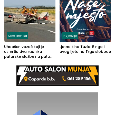
Crna Hronika
Najnovije
Uhapšen vozač koji je
Ljetno kino Tuzla: Bingo i
usmrtio dva radnika
ovog ljeta na Trgu slobode
putarske službe na putu
od Loznice prema Šapcu
(FOTO)