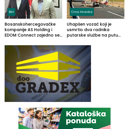
BiH
Crna Hronika
Bosanskohercegovačke
Uhapšen vozač koji je
kompanije AS Holding i
usmrtio dva radnika
EDOM Connect zajedno se
putarske službe na putu
šire na tržište Maroka
od Loznice prema Šapcu
(FOTO)