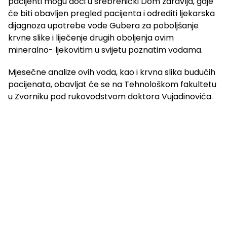
pacijenti mogu doći u srebrenički Dom zdravlja, gdje
će biti obavljen pregled pacijenta i odrediti ljekarska
dijagnoza upotrebe vode Gubera za poboljšanje
krvne slike i liječenje drugih oboljenja ovim
mineralno- ljekovitim u svijetu poznatim vodama.
Mjesečne analize ovih voda, kao i krvna slika budućih
pacijenata, obavljat će se na Tehnološkom fakultetu
u Zvorniku pod rukovodstvom doktora Vujadinovića.