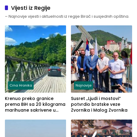
Vijesti iz Regije
– Najnovije vijesti i aktuelnosti iz regije Birač i susjednih opština.
Crna Hronika
Najnovije
Krenuo preko granice
Susret „Ljudi i mostovi“
prema BiH sa 20 kilograma
potvrdio bratske veze
marihuane sakrivene u
Zvornika i Malog Zvornika
automobilu