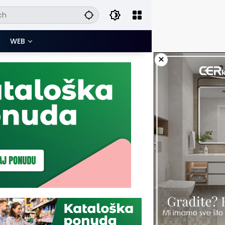
WEB
×