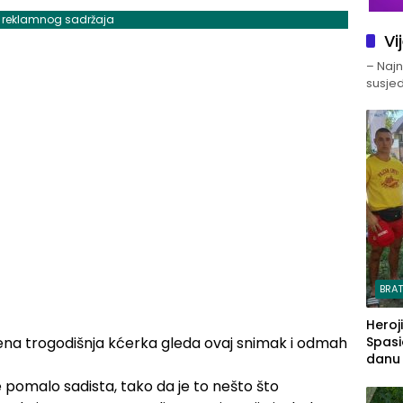
j reklamnog sadržaja
Vi
– Najno
susjed
BRA
Heroj
jena trogodišnja kćerka gleda ovaj snimak i odmah
Spasi
danu s
e pomalo sadista, tako da je to nešto što