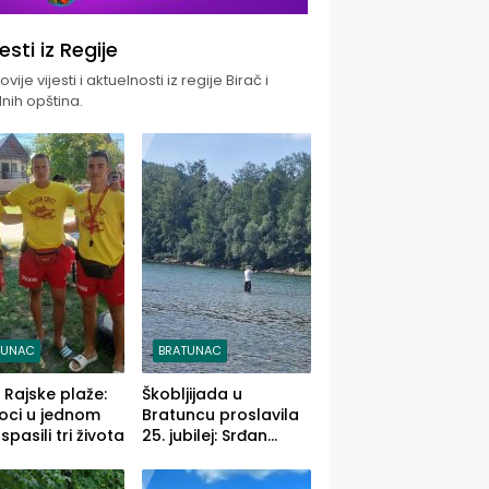
jesti iz Regije
vije vijesti i aktuelnosti iz regije Birač i
nih opština.
TUNAC
BRATUNAC
i Rajske plaže:
Škobljijada u
oci u jednom
Bratuncu proslavila
pasili tri života
25. jubilej: Srđan
Vasić pobjednik sa
ulovom od 2.040