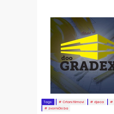
Tags:
Crtani filmovi
djeca
zvornički.ba