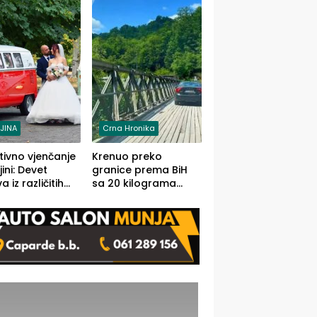
grama (FOTO)
LJINA
Crna Hronika
tivno vjenčanje
Krenuo preko
ljini: Devet
granice prema BiH
 iz različitih
sa 20 kilograma
va BiH
marihuane sakrivene
orilo
u automobilu
onosno da