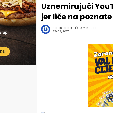
Uznemirujući YouT
jer liče na poznate
Administrator
3 Min Read
27/03/2017