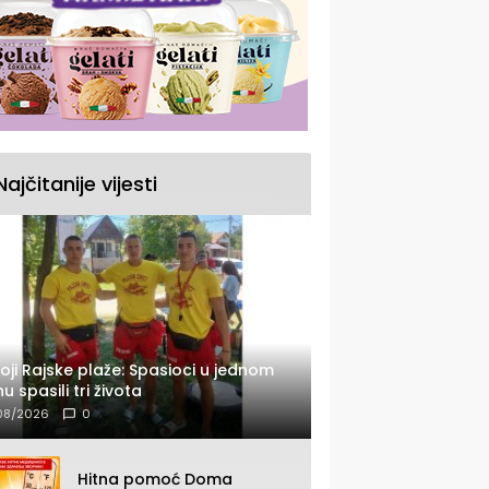
Najčitanije vijesti
oji Rajske plaže: Spasioci u jednom
u spasili tri života
08/2026
0
Hitna pomoć Doma