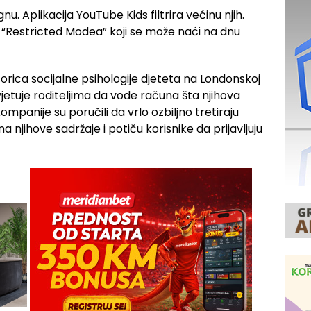
gnu. Aplikacija YouTube Kids filtrira većinu njih.
 “Restricted Modea” koji se može naći na dnu
sorica socijalne psihologije djeteta na Londonskoj
jetuje roditeljima da vode računa šta njihova
mpanije su poručili da vrlo ozbiljno tretiraju
a njihove sadržaje i potiču korisnike da prijavljuju