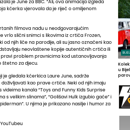
azala je June za BBC. “Ali, ova animacija izgleda
a kćerka vjerovala da je riječ o omiljenom
iz crtanih filmova nađu u neodgovarajućim
vrlo slični snimci s likovima iz crtića Frozen,
 od njih liče na parodije, ali su jasno označeni kao
dstavljaju neovlaštene kopije autentičnih crtića ili
BIJE
to pravi problem pravnicima kod ustanovljavanja
o štetno za djecu.
Kolek
u Bije
parova
i je gledala kćerkica Laure June, sadrže
grado
doživljavati kao prave crtiće. Neki od njih imaju
izgov
j s videima kanala “Toys and Funny Kids Surprise
sudb
na s velikim slinama”, “Golišavi Hulk izgubio gaće” i
piderman”. U njima je prikazano nasilje i humor za
a YouTubeu