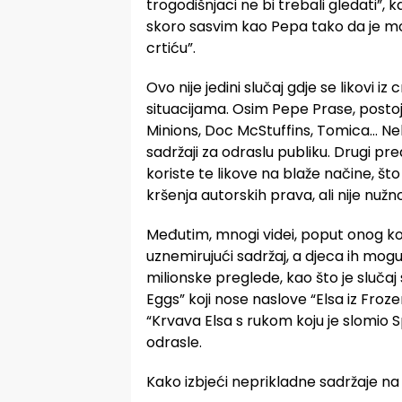
trogodišnjaci ne bi trebali gledati”, k
skoro sasvim kao Pepa tako da je moj
crtiću”.
Ovo nije jedini slučaj gdje se likovi 
situacijama. Osim Pepe Prase, postoje 
Minions, Doc McStuffins, Tomica… Neki
sadržaji za odraslu publiku. Drugi pre
koriste te likove na blaže načine, š
kršenja autorskih prava, ali nije nužn
Međutim, mnogi videi, poput onog koj
uznemirujući sadržaj, a djeca ih mogu 
milionske preglede, kao što je sluča
Eggs” koji nose naslove “Elsa iz Froze
“Krvava Elsa s rukom koju je slomio S
odrasle.
Kako izbjeći neprikladne sadržaje n