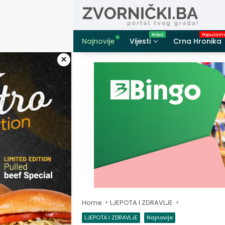
Skip
to
content
Najnovije
Vijesti
Crna Hronika
×
Home
LJEPOTA I ZDRAVLJE
LJEPOTA I ZDRAVLJE
Najnovije