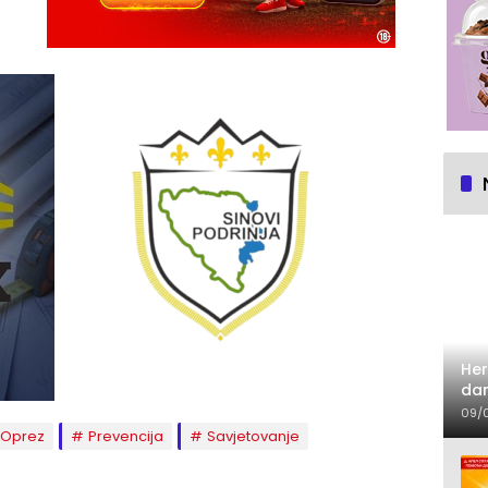
Her
dan
09/
Oprez
Prevencija
Savjetovanje