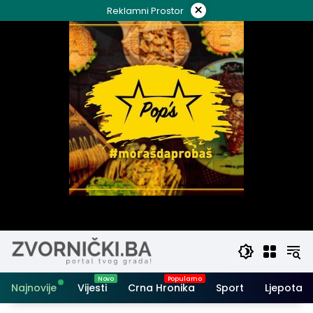
Skip
×
Reklamni Prostor
to
content
Najnovije
Vijesti
Crna Hronika
Sport
Ljepota i 