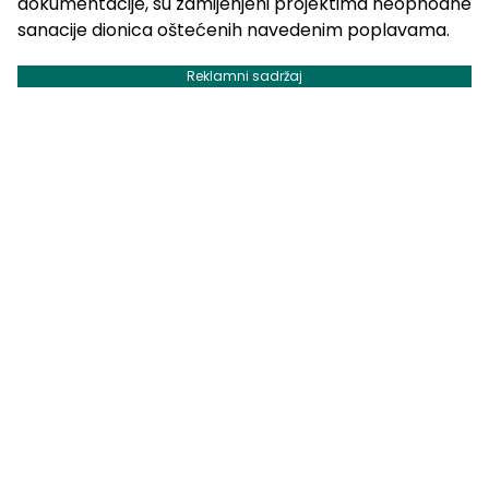
dokumentacije, su zamijenjeni projektima neophodne
sanacije dionica oštećenih navedenim poplavama.
Reklamni sadržaj