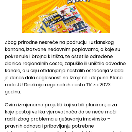
Zbog prirodne nesreće na području Tuzlanskog
kantona, izazvane nedavnim poplavama, a koje su
pokrenule i brojna klizišta, te oštetile određene
dionice regionalnih cesta, zapušile ili uništile odvodne
kanale, a u cilju otklanjanja nastalih oštećenja Vlada
je danas dala saglasnost na Izmjene i dopune Plana
rada JU Direkcija regionalnih cesta TK za 2023.
godinu.
Ovim izmjenama projekti koji su bili planirani, a za
koje postoji velika vjerovatnoća da se neće moći
raditi zbog problema u rješavanju imovinsko –
pravnih odnosa i pribavljanju potrebne