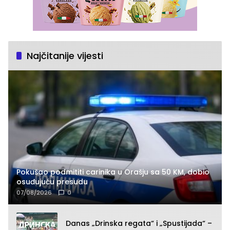
Najčitanije vijesti
Pokušao podmititi carinika u Orašju sa 50 KM, dobio
osuđujuću presudu
07/08/2026
0
Danas „Drinska regata“ i „Spustijada“ –