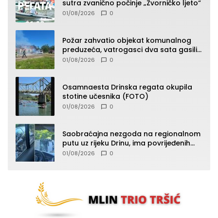
sutra zvanično počinje „Zvorničko ljeto“
01/08/2026
0
Požar zahvatio objekat komunalnog
preduzeća, vatrogasci dva sata gasili
vatru (FOTO)
01/08/2026
0
Osamnaesta Drinska regata okupila
stotine učesnika (FOTO)
01/08/2026
0
Saobraćajna nezgoda na regionalnom
putu uz rijeku Drinu, ima povrijeđenih
lica (FOTO)
01/08/2026
0