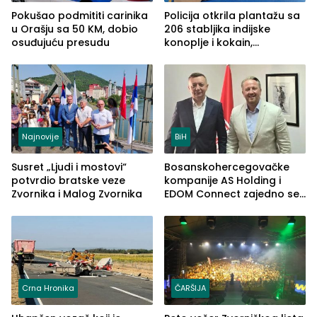
Pokušao podmititi carinika
Policija otkrila plantažu sa
u Orašju sa 50 KM, dobio
206 stabljika indijske
osuđujuću presudu
konoplje i kokain,
uhapšena jedna osoba
(FOTO)
Najnovije
BiH
Susret „Ljudi i mostovi“
Bosanskohercegovačke
potvrdio bratske veze
kompanije AS Holding i
Zvornika i Malog Zvornika
EDOM Connect zajedno se
šire na tržište Maroka
Crna Hronika
ČARŠIJA