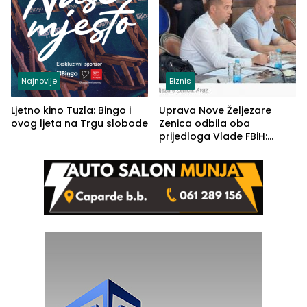
Najnovije
Biznis
Ljetno kino Tuzla: Bingo i
Uprava Nove Željezare
ovog ljeta na Trgu slobode
Zenica odbila oba
prijedloga Vlade FBiH:
Ustrajni da je stečaj jedino
rješenje