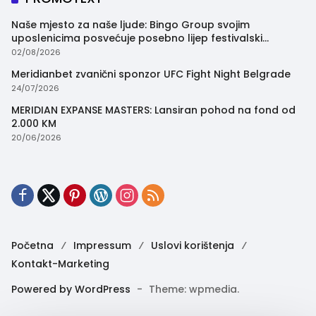
Naše mjesto za naše ljude: Bingo Group svojim
uposlenicima posvećuje posebno lijep festivalski
trenutak
02/08/2026
Meridianbet zvanični sponzor UFC Fight Night Belgrade
24/07/2026
MERIDIAN EXPANSE MASTERS: Lansiran pohod na fond od
2.000 KM
20/06/2026
Početna
Impressum
Uslovi korištenja
Kontakt-Marketing
Powered by WordPress
-
Theme: wpmedia.