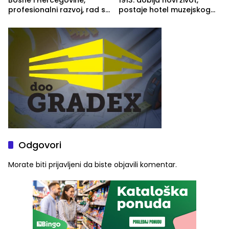
Bosne i Hercegovine,
1913. dobija novi život,
profesionalni razvoj, rad sa
postaje hotel muzejskog
savremenom opremom i
tipa
služba građanima
Odgovori
Morate biti
prijavljeni
da biste objavili komentar.