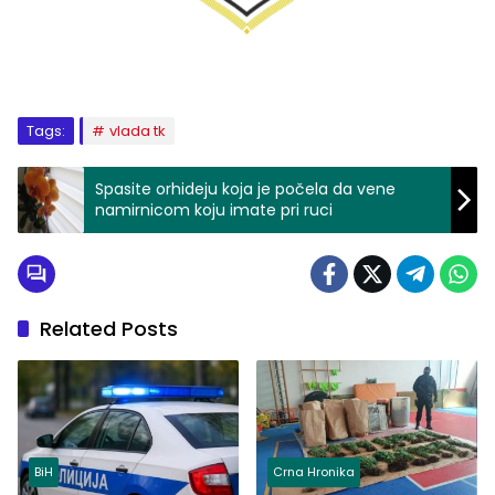
Tags:
vlada tk
Spasite orhideju koja je počela da vene
namirnicom koju imate pri ruci
Related Posts
BiH
Crna Hronika