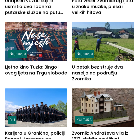
Uhapšen vozač koji je
Peto večer Zvorničkog ljeta
usmrtio dva radnika
u znaku muzike, plesa i
putarske službe na putu
velikih hitova
od Loznice prema Šapcu
(FOTO)
Najnovije
Najnovije
Ljetno kino Tuzla: Bingo i
U petak bez struje dva
ovog ljeta na Trgu slobode
naselja na području
Zvornika
BiH
KULTURA
Karijera u Graničnoj policiji
Zvornik: Andraševa vila iz