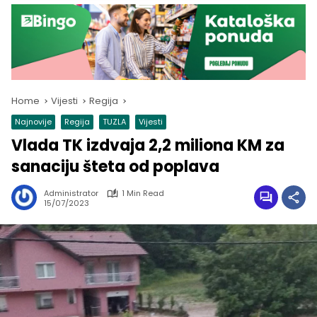
Home
Vijesti
Regija
Najnovije
Regija
TUZLA
Vijesti
Vlada TK izdvaja 2,2 miliona KM za
sanaciju šteta od poplava
Administrator
1 Min Read
15/07/2023