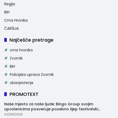
Regija
BiH
Crna Hronika
ČARŠIJA
Najčešće pretrage
crna hronika
Zvornik
BiH
Policijska uprava Zvornik
obavjestenje
PROMOTEXT
Naše mjesto za naše ljude: Bingo Group svojim
uposlenicima posvećuje posebno lijep festivalski
trenutak
02/08/2026