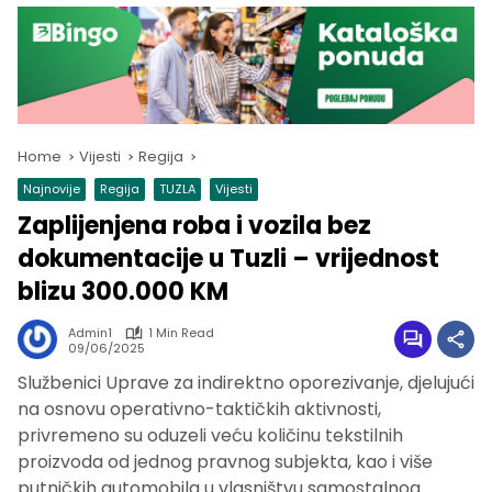
Home
Vijesti
Regija
Najnovije
Regija
TUZLA
Vijesti
Zaplijenjena roba i vozila bez
dokumentacije u Tuzli – vrijednost
blizu 300.000 KM
Admin1
1 Min Read
09/06/2025
Službenici Uprave za indirektno oporezivanje, djelujući
na osnovu operativno-taktičkih aktivnosti,
privremeno su oduzeli veću količinu tekstilnih
proizvoda od jednog pravnog subjekta, kao i više
putničkih automobila u vlasništvu samostalnog