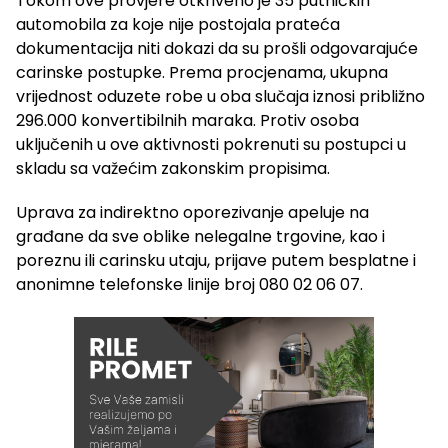
Tokom ove provjere otkriveno je 35 putničkih
automobila za koje nije postojala prateća
dokumentacija niti dokazi da su prošli odgovarajuće
carinske postupke. Prema procjenama, ukupna
vrijednost oduzete robe u oba slučaja iznosi približno
296.000 konvertibilnih maraka. Protiv osoba
uključenih u ove aktivnosti pokrenuti su postupci u
skladu sa važećim zakonskim propisima.
Uprava za indirektno oporezivanje apeluje na
građane da sve oblike nelegalne trgovine, kao i
poreznu ili carinsku utaju, prijave putem besplatne i
anonimne telefonske linije broj 080 02 06 07.