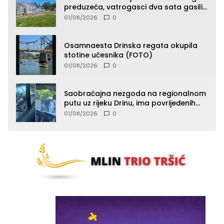
preduzeća, vatrogasci dva sata gasili
vatru (FOTO)
01/08/2026
0
Osamnaesta Drinska regata okupila
stotine učesnika (FOTO)
01/08/2026
0
Saobraćajna nezgoda na regionalnom
putu uz rijeku Drinu, ima povrijeđenih
lica (FOTO)
01/08/2026
0