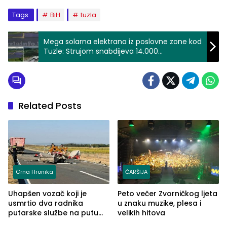
Tags:
BiH
tuzla
Mega solarna elektrana iz poslovne zone kod
Tuzle: Strujom snabdijeva 14.000
domaćinstava
Related Posts
Crna Hronika
ČARŠIJA
Uhapšen vozač koji je
Peto večer Zvorničkog ljeta
usmrtio dva radnika
u znaku muzike, plesa i
putarske službe na putu
velikih hitova
od Loznice prema Šapcu