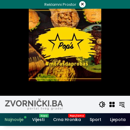
Skip
×
Reklamni Prostor
to
content
Najnovije
Vijesti
Crna Hronika
Sport
Ljepota i 