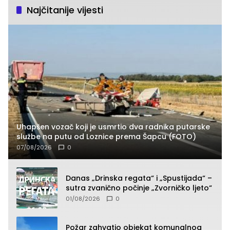
Najčitanije vijesti
Uhapšen vozač koji je usmrtio dva radnika putarske
službe na putu od Loznice prema Šapcu (FOTO)
07/08/2026
0
Danas „Drinska regata“ i „Spustijada“ –
sutra zvanično počinje „Zvorničko ljeto“
01/08/2026
0
Požar zahvatio objekat komunalnog