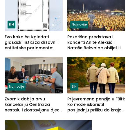
BiH
Najnovije
Evo kako će izgledati
Pozorišna predstava i
glasački listići za državni i
koncerti Anite Aleksić i
entitetske parlamente:
Nataše Bekvalac obilježili
Najveće izmjene biće
četvrto veče Zvorničkog
vidljive na njima
ljeta (FOTO)
Najnovije
BiH
Zvornik dobija prvu
Prijevremena penzija u FBiH:
kancelariju Centra za
Ko može iskoristiti
nestalu i zlostavljanu djecu
posljednju priliku do kraja
u RS-u
2026. godine