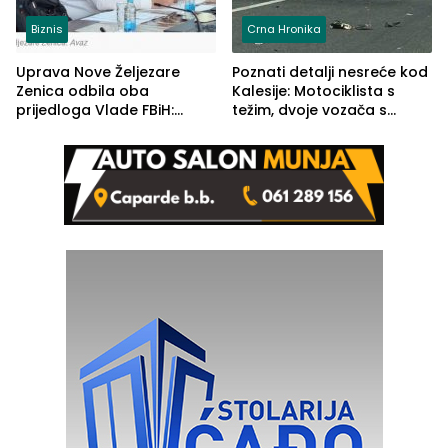
Biznis
Crna Hronika
Uprava Nove Željezare
Poznati detalji nesreće kod
Zenica odbila oba
Kalesije: Motociklista s
prijedloga Vlade FBiH:
težim, dvoje vozača s
Ustrajni da je stečaj jedino
lakšim povredama
rješenje