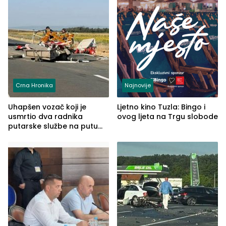
Crna Hronika
Najnovije
Uhapšen vozač koji je
Ljetno kino Tuzla: Bingo i
usmrtio dva radnika
ovog ljeta na Trgu slobode
putarske službe na putu
od Loznice prema Šapcu
(FOTO)