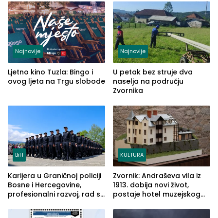
(FOTO)
Najnovije
Najnovije
Ljetno kino Tuzla: Bingo i
U petak bez struje dva
ovog ljeta na Trgu slobode
naselja na području
Zvornika
BiH
KULTURA
Karijera u Graničnoj policiji
Zvornik: Andraševa vila iz
Bosne i Hercegovine,
1913. dobija novi život,
profesionalni razvoj, rad sa
postaje hotel muzejskog
savremenom opremom i
tipa
služba građanima