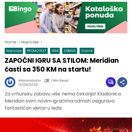
Home
Najnovije
Najnovije
PROMOTEXT
WEB
ZABAVA
Zvornik
ZAPOČNI IGRU SA STILOM: Meridian
časti sa 350 KM na startu!
Administrator
1 Min Read
13/06/2026
Za vrhunsku zabavu više nema čekanja! Kladionica
Meridian svim novim igračima odmah osigurava
fantastičan vjetar u leđa.