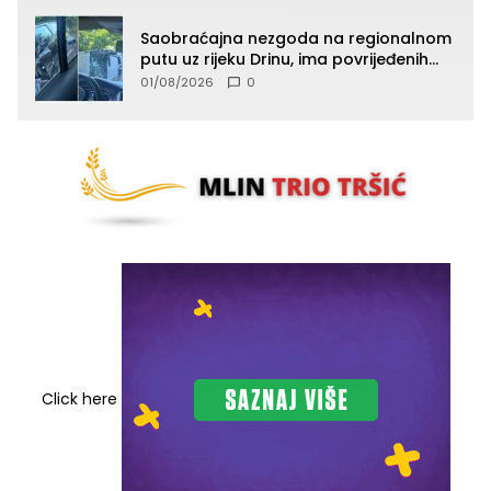
Saobraćajna nezgoda na regionalnom
putu uz rijeku Drinu, ima povrijeđenih
lica (FOTO)
01/08/2026
0
Click here