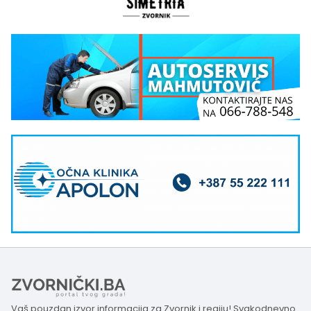
Vaš pouzdan izvor informacija za Zvornik i regiju! Svakodnevno