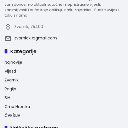
vam donosimo aktuelne, tačne i nepristrasne vijesti,
zanimljivosti i priče koje oblikuju našu zajednicu. Budite uvijek u
toku s nama!
Zvornik, 75400
zvornicki@gmail.com
Kategorije
Najnovije
Vijesti
Zvornik
Regija
BiH
Crna Hronika
ČARŠIJA
Najčešće pretrage