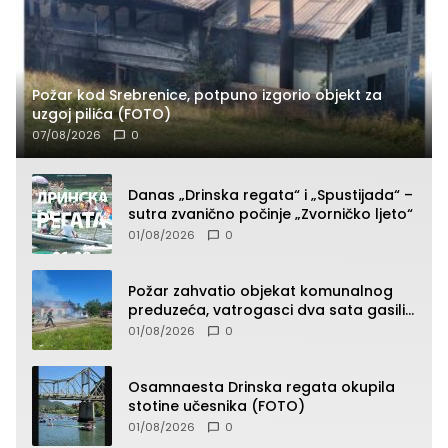
Požar kod Srebrenice, potpuno izgorio objekt za
uzgoj pilića (FOTO)
07/08/2026
0
Danas „Drinska regata“ i „Spustijada“ –
sutra zvanično počinje „Zvorničko ljeto“
01/08/2026
0
Požar zahvatio objekat komunalnog
preduzeća, vatrogasci dva sata gasili
vatru (FOTO)
01/08/2026
0
Osamnaesta Drinska regata okupila
stotine učesnika (FOTO)
01/08/2026
0