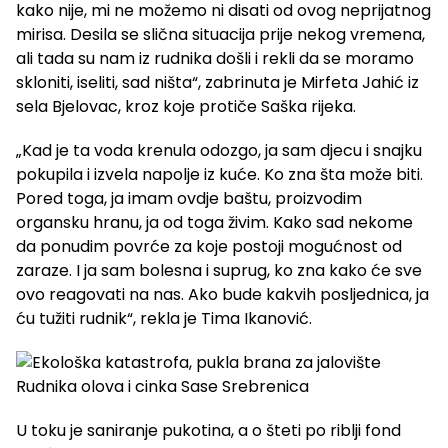
kako nije, mi ne možemo ni disati od ovog neprijatnog
mirisa. Desila se slična situacija prije nekog vremena,
ali tada su nam iz rudnika došli i rekli da se moramo
skloniti, iseliti, sad ništa“, zabrinuta je Mirfeta Jahić iz
sela Bjelovac, kroz koje protiče Saška rijeka.
„Kad je ta voda krenula odozgo, ja sam djecu i snajku
pokupila i izvela napolje iz kuće. Ko zna šta može biti.
Pored toga, ja imam ovdje baštu, proizvodim
organsku hranu, ja od toga živim. Kako sad nekome
da ponudim povrće za koje postoji mogućnost od
zaraze. I ja sam bolesna i suprug, ko zna kako će sve
ovo reagovati na nas. Ako bude kakvih posljednica, ja
ću tužiti rudnik“, rekla je Tima Ikanović.
U toku je saniranje pukotina, a o šteti po riblji fond