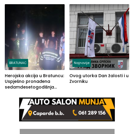
Ustrajni da je stečaj jedino
lakšim povredama
rješenje
BRATUNAC
Najnovije
Herojska akcija u Bratuncu:
Ovog utorka Dan žalosti i u
Uspješno pronađena
Zvorniku
sedamdesetogodišnja
Ivanka Lazić, rodom iz
Kravice.