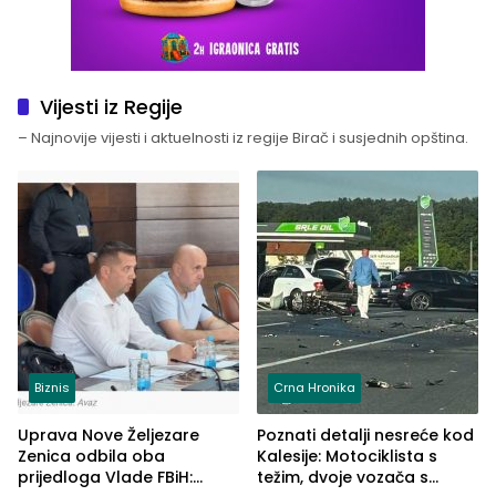
Vijesti iz Regije
– Najnovije vijesti i aktuelnosti iz regije Birač i susjednih opština.
Biznis
Crna Hronika
Uprava Nove Željezare
Poznati detalji nesreće kod
Zenica odbila oba
Kalesije: Motociklista s
prijedloga Vlade FBiH:
težim, dvoje vozača s