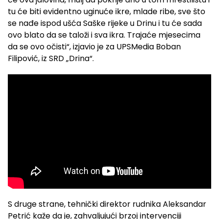
tu će biti evidentno uginuće ikre, mlade ribe, sve što
se nađe ispod ušća Saške rijeke u Drinu i tu će sada
ovo blato da se taloži i sva ikra. Trajaće mjesecima
da se ovo očisti“, izjavio je za UPSMedia Boban
Filipović, iz SRD „Drina“.
S druge strane, tehnički direktor rudnika Aleksandar
Petrić kaže da je, zahvaljujući brzoj intervenciji