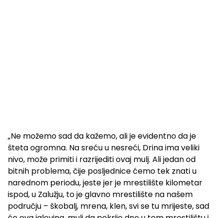
„Ne možemo sad da kažemo, ali je evidentno da je
šteta ogromna. Na sreću u nesreći, Drina ima veliki
nivo, može primiti i razrijediti ovaj mulj. Ali jedan od
bitnih problema, čije posljednice ćemo tek znati u
narednom periodu, jeste jer je mrestilište kilometar
ispod, u Zalužju, to je glavno mrestilište na našem
području – škobalj, mrena, klen, svi se tu mrijeste, sad
će ova jalovina, mulj da pokrije dno u tom mrestilištu i