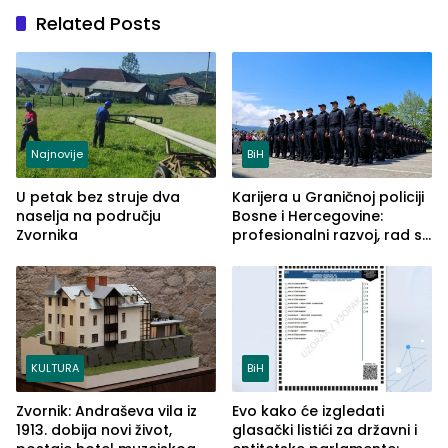
Related Posts
Najnovije
BiH
U petak bez struje dva
Karijera u Graničnoj policiji
naselja na području
Bosne i Hercegovine:
Zvornika
profesionalni razvoj, rad sa
savremenom opremom i
služba građanima
KULTURA
BiH
Zvornik: Andraševa vila iz
Evo kako će izgledati
1913. dobija novi život,
glasački listići za državni i