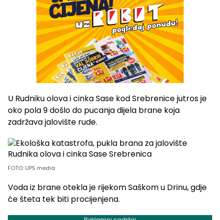
U Rudniku olova i cinka Sase kod Srebrenice jutros je
oko pola 9 došlo do pucanja dijela brane koja
zadržava jalovište rude.
FOTO: UPS media
Voda iz brane otekla je rijekom Saškom u Drinu, gdje
će šteta tek biti procijenjena.
Reklamni sadržaj