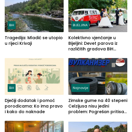
BiH
BIJELJINA
Tragedija: Mladić se utopio
Kolektivno vjenčanje u
u rijeci Krivaji
Bijeljini: Devet parova iz
različitih gradova BiH
izgovorilo sudbonosno da
BiH
Najnovije
Dječiji dodatak i pomoć
Zimske gume na 40 stepeni
porodicama: Ko ima pravo
Celzijusa nisu jedini
i kako do naknade
problem: Pogrešan pritisak
može biti mnogo opasniji