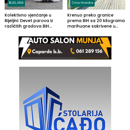
BIJELJINA
Crna Hronika
Kolektivno vjenčanje u
Krenuo preko granice
Bijeljini: Devet parova iz
prema BiH sa 20 kilograma
različitih gradova BiH
marihuane sakrivene u
izgovorilo sudbonosno da
automobilu