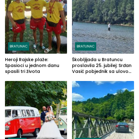
BRATUNAC
BRATUNAC
Heroji Rajske plaže:
Škobljijada u Bratuncu
Spasioci u jednom danu
proslavila 25. jubilej: Srđan
spasili tri života
Vasić pobjednik sa ulovom
od 2.040 grama (FOTO)