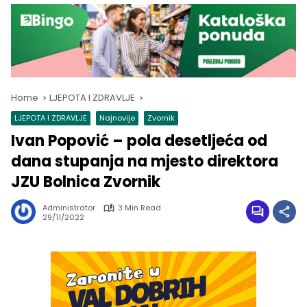
Home
LJEPOTA I ZDRAVLJE
LJEPOTA I ZDRAVLJE
Najnovije
Zvornik
Ivan Popović – pola desetljeća od
dana stupanja na mjesto direktora
JZU Bolnica Zvornik
Administrator
3 Min Read
29/11/2022