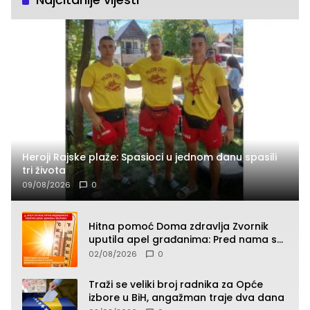
Heroji Rajske plaže: Spasioci u jednom danu spasili
tri života
09/08/2026
0
Hitna pomoć Doma zdravlja Zvornik
uputila apel građanima: Pred nama su
temperature do 40°C, oprez zbog
02/08/2026
0
toplotnog udara
Traži se veliki broj radnika za Opće
izbore u BiH, angažman traje dva dana