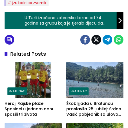
jzu bolnica zvornik
U Tuzli izrečena zatvorska kazna od 74
godine za grupu koja je tjerala djecu da
prose i trgovala djecom (FOTO)
Related Posts
BRATUNAC
BRATUNAC
Heroji Rajske plaže:
Škobljijada u Bratuncu
Spasioci u jednom danu
proslavila 25. jubilej: Srđan
spasili tri života
Vasić pobjednik sa ulovom
od 2.040 grama (FOTO)