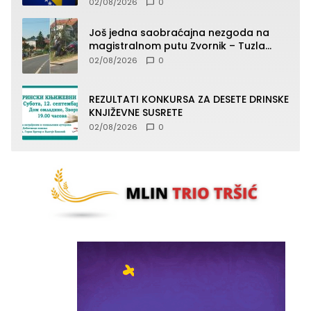
02/08/2026
0
Još jedna saobraćajna nezgoda na
magistralnom putu Zvornik – Tuzla
(FOTO)
02/08/2026
0
REZULTATI KONKURSA ZA DESETE DRINSKE
KNJIŽEVNE SUSRETE
02/08/2026
0