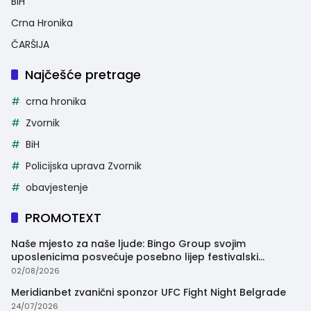
BiH
Crna Hronika
ČARŠIJA
Najčešće pretrage
crna hronika
Zvornik
BiH
Policijska uprava Zvornik
obavjestenje
PROMOTEXT
Naše mjesto za naše ljude: Bingo Group svojim
uposlenicima posvećuje posebno lijep festivalski
trenutak
02/08/2026
Meridianbet zvanični sponzor UFC Fight Night Belgrade
24/07/2026