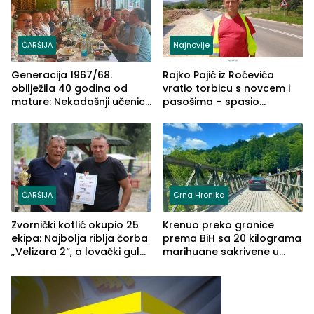
ČARŠIJA
Najnovije
Generacija 1967/68.
Rajko Pajić iz Roćevića
obilježila 40 godina od
vratio torbicu s novcem i
mature: Nekadašnji učenici
pasošima – spasio
TŠC-a okupili se u Zvorniku
porodično ljetovanje u
(FOTO)
Grčkoj
ČARŠIJA
Crna Hronika
Zvornički kotlić okupio 25
Krenuo preko granice
ekipa: Najbolja riblja čorba
prema BiH sa 20 kilograma
„Velizara 2“, a lovački gulaš
marihuane sakrivene u
„Red i Zaprska“ (FOTO)
automobilu