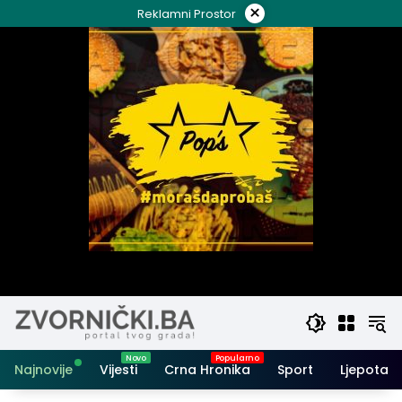
Skip
×
Reklamni Prostor
to
content
Najnovije
Vijesti
Crna Hronika
Sport
Ljepota i 