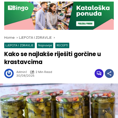
Home
LJEPOTA I ZDRAVLJE
LJEPOTA I ZDRAVLJE
Najnovije
RECEPTI
Kako se najlakše riješiti gorčine u
krastavcima
Admin1
2 Min Read
30/08/2025