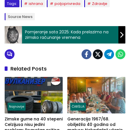
Tags:
ishrana
poljoprivreda
Zdravlje
Source News
Pomjeranje sata 2025: Kada prelazimo na
zimsko računanje vremena
Related Posts
Najnovije
ČARŠIJA
Zimske gume na 40 stepeni
Generacija 1967/68.
Celzijusa nisu jedini
obilježila 40 godina od