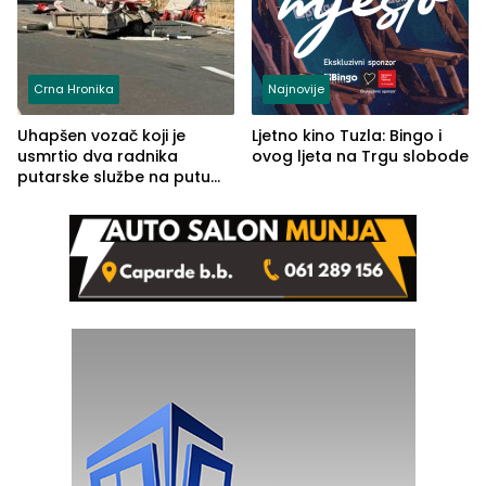
Crna Hronika
Najnovije
Uhapšen vozač koji je
Ljetno kino Tuzla: Bingo i
usmrtio dva radnika
ovog ljeta na Trgu slobode
putarske službe na putu
od Loznice prema Šapcu
(FOTO)