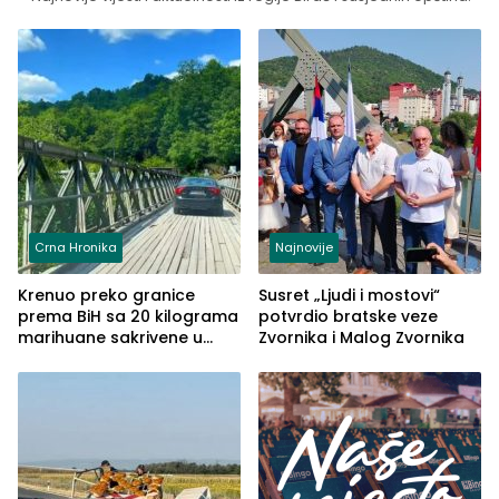
Crna Hronika
Najnovije
Krenuo preko granice
Susret „Ljudi i mostovi“
prema BiH sa 20 kilograma
potvrdio bratske veze
marihuane sakrivene u
Zvornika i Malog Zvornika
automobilu