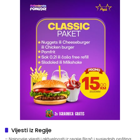
Vijesti iz Regije
– Najnovije vijesti i aktuelnosti iz regije Birač i susjednih opština.