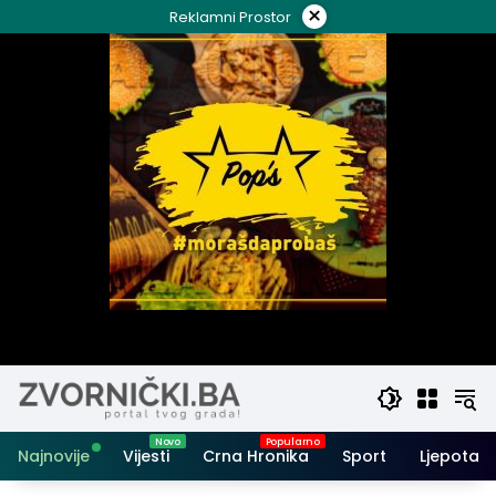
Skip
×
Reklamni Prostor
to
content
Najnovije
Vijesti
Crna Hronika
Sport
Ljepota i 