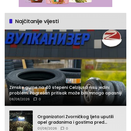
Najčitanije vijesti
Zimske gume na 40 stepeni Celzijusa nisu jedini
problem: Pogrešan pritisak može biti mnogo opasniji
08/08/2026
0
Organizatori Zvorničkog ljeta uputili
apel građanima i gostima pred
početak koncertnog programa
01/08/2026
0