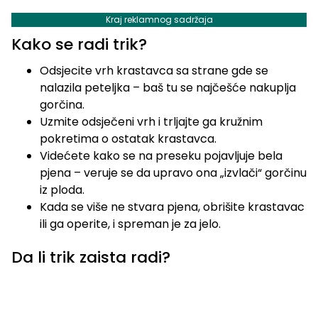
Kraj reklamnog sadržaja
Kako se radi trik?
Odsjecite vrh krastavca sa strane gde se
nalazila peteljka – baš tu se najčešće nakuplja
gorčina.
Uzmite odsječeni vrh i trljajte ga kružnim
pokretima o ostatak krastavca.
Videćete kako se na preseku pojavljuje bela
pjena – veruje se da upravo ona „izvlači“ gorčinu
iz ploda.
Kada se više ne stvara pjena, obrišite krastavac
ili ga operite, i spreman je za jelo.
Da li trik zaista radi?