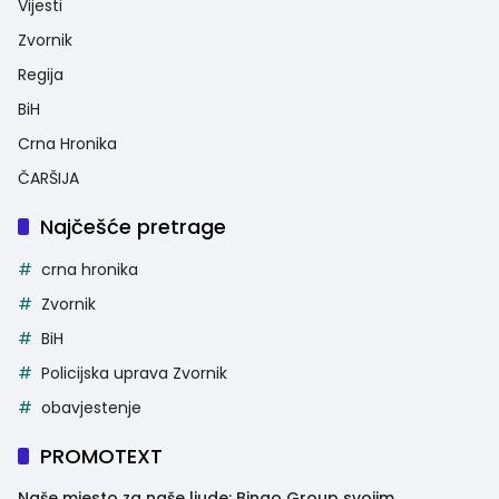
Vijesti
Zvornik
Regija
BiH
Crna Hronika
ČARŠIJA
Najčešće pretrage
crna hronika
Zvornik
BiH
Policijska uprava Zvornik
obavjestenje
PROMOTEXT
Naše mjesto za naše ljude: Bingo Group svojim