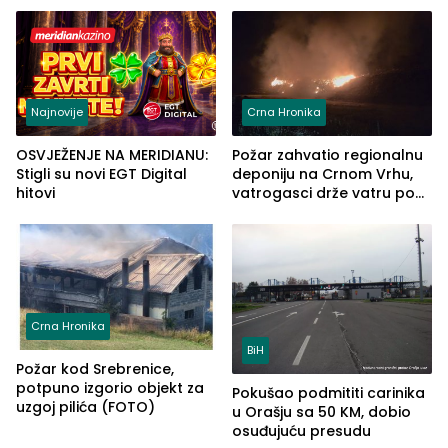
ove godine
Najnovije
Crna Hronika
OSVJEŽENJE NA MERIDIANU:
Požar zahvatio regionalnu
Stigli su novi EGT Digital
deponiju na Crnom Vrhu,
hitovi
vatrogasci drže vatru pod
kontrolom (FOTO)
Crna Hronika
BiH
Požar kod Srebrenice,
potpuno izgorio objekt za
Pokušao podmititi carinika
uzgoj pilića (FOTO)
u Orašju sa 50 KM, dobio
osuđujuću presudu