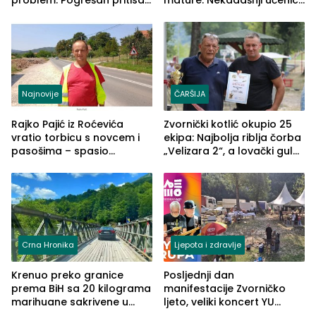
problem: Pogrešan pritisak
mature: Nekadašnji učenici
može biti mnogo opasniji
TŠC-a okupili se u Zvorniku
(FOTO)
Najnovije
ČARŠIJA
Rajko Pajić iz Roćevića
Zvornički kotlić okupio 25
vratio torbicu s novcem i
ekipa: Najbolja riblja čorba
pasošima – spasio
„Velizara 2“, a lovački gulaš
porodično ljetovanje u
„Red i Zaprska“ (FOTO)
Grčkoj
Crna Hronika
Ljepota i zdravlje
Krenuo preko granice
Posljednji dan
prema BiH sa 20 kilograma
manifestacije Zvorničko
marihuane sakrivene u
ljeto, veliki koncert YU
automobilu
grupe zatvara program