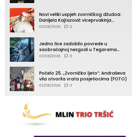
Novi veliki uspjeh zvorničkog džudoa:
Danijela Kajtazović viceprvakinja
Balkana u seniorskoj konkurenciji
02/08/2026
0
Jedno lice zadobilo povrede u
saobraćajnoj nezgodi u Tegarama
(FOTO)
02/08/2026
0
Počelo 25. „Zvorničko ljeto“: Andraševa
vila otvorila vrata posjetiocima (FOTO)
02/08/2026
0