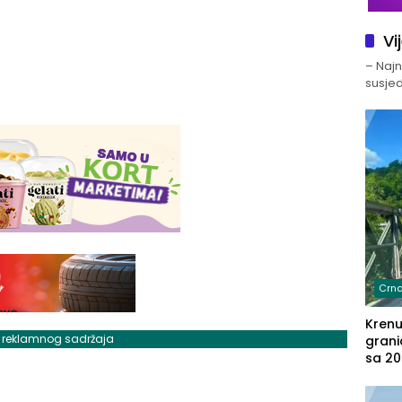
Vi
– Najno
susjed
Crna
Kren
j reklamnog sadržaja
grani
sa 20
marih
u aut