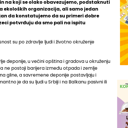
 čin na koji se olako obavezujemo, podstaknuti
 ekoloških organizacija, ali samo jedan
ljan da konstatujemo da su primeri dobre
uzeci potvrđuju da smo pali na ispitu
vlje deponije, u većini opština i gradova u okruženju
ne postoji barijera između otpada i zemlje
na gline, a savremene deponije postavljaju i
ntno je da su ljudi u Srbiji i na Balkanu pasivni ili