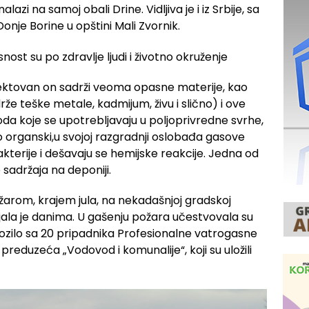
azi na samoj obali Drine. Vidljiva je i iz Srbije, sa
nje Borine u opštini Mali Zvornik.
lektovan on sadrži veoma opasne materije, kao
drže teške metale, kadmijum, živu i slično) i ove
a koje se upotrebljavaju u poljoprivredne svrhe,
o organski,u svojoj razgradnji oslobađa gasove
kterije i dešavaju se hemijske reakcije. Jedna od
 sadržaja na deponiji.
arom, krajem jula, na nekadašnjoj gradskoj
ajala je danima. U gašenju požara učestvovala su
zilo sa 20 pripadnika Profesionalne vatrogasne
 preduzeća „Vodovod i komunalije“, koji su uložili