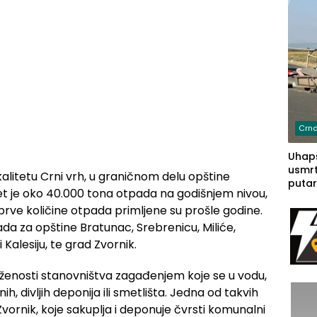
Crna
Uhapš
usmrt
alitetu Crni vrh, u graničnom delu opštine
putar
tet je oko 40.000 tona otpada na godišnjem nivou,
putu 
 prve količine otpada primljene su prošle godine.
prem
(FOT
da za opštine Bratunac, Srebrenicu, Miliće,
Kalesiju, te grad Zvornik.
ženosti stanovništva zagađenjem koje se u vodu,
h, divljih deponija ili smetlišta. Jedna od takvih
vornik, koje sakuplja i deponuje čvrsti komunalni