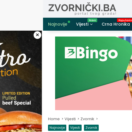
Skip
to
content
Najnovije
Vijesti
Crna Hronika
×
Home
Vijesti
Zvornik
Najnovije
Vijesti
Zvornik