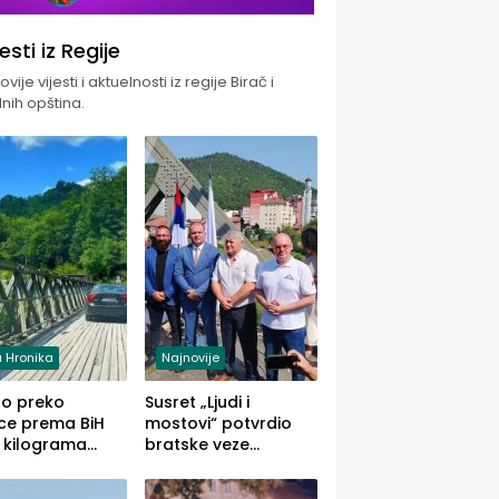
jesti iz Regije
vije vijesti i aktuelnosti iz regije Birač i
nih opština.
 Hronika
Najnovije
uo preko
Susret „Ljudi i
ce prema BiH
mostovi“ potvrdio
 kilograma
bratske veze
uane sakrivene
Zvornika i Malog
omobilu
Zvornika