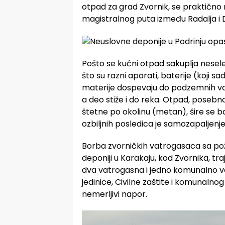
otpad za grad Zvornik, se praktično nal
magistralnog puta između Radalja i Do
Pošto se kućni otpad sakuplja nese
što su razni aparati, baterije (koji sa
materije dospevaju do podzemnih vod
a deo stiže i do reka. Otpad, posebn
štetne po okolinu (metan), šire se ba
ozbiljnih posledica je samozapaljenje
Borba zvorničkih vatrogasaca sa pož
deponiji u Karakaju, kod Zvornika, tr
dva vatrogasna i jedno komunalno vo
jedinice, Civilne zaštite i komunalnog
nemerljivi napor.