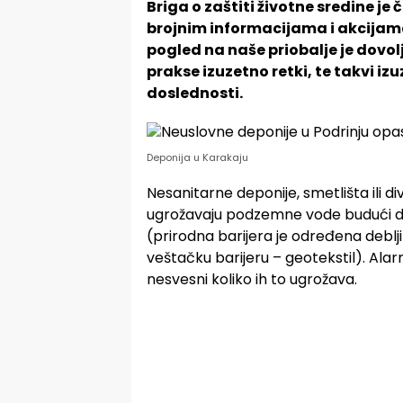
Briga o zaštiti životne sredine je
brojnim informacijama i akcijama
pogled na naše priobalje je dovo
prakse izuzetno retki, te takvi iz
doslednosti.
Deponija u Karakaju
Nesanitarne deponije, smetlišta ili di
ugrožavaju podzemne vode budući da 
(prirodna barijera je određena deblji
veštačku barijeru – geotekstil). Alarma
nesvesni koliko ih to ugrožava.