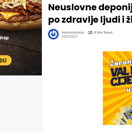
Neuslovne deponij
po zdravlje ljudi i
Administrator
8 Min Read
21/11/2017