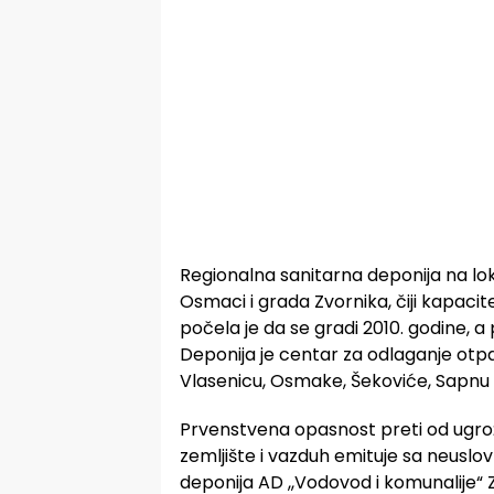
Regionalna sanitarna deponija na lok
Osmaci i grada Zvornika, čiji kapaci
počela je da se gradi 2010. godine, a
Deponija je centar za odlaganje otpa
Vlasenicu, Osmake, Šekoviće, Sapnu i 
Prvenstvena opasnost preti od ugro
zemljište i vazduh emituje sa neuslovni
deponija AD ,,Vodovod i komunalije“ Z