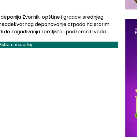
eponija Zvornik, opštine i gradovi srednjeg
a neadekvatnog deponovanje otpada na starim
i do zagađivanja zemljišta i podzemnih voda.
Reklamni sadržaj