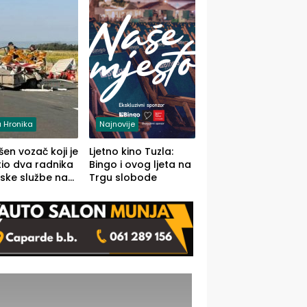
 Hronika
Najnovije
en vozač koji je
Ljetno kino Tuzla:
io dva radnika
Bingo i ovog ljeta na
ske službe na
Trgu slobode
od Loznice
a Šapcu
O)