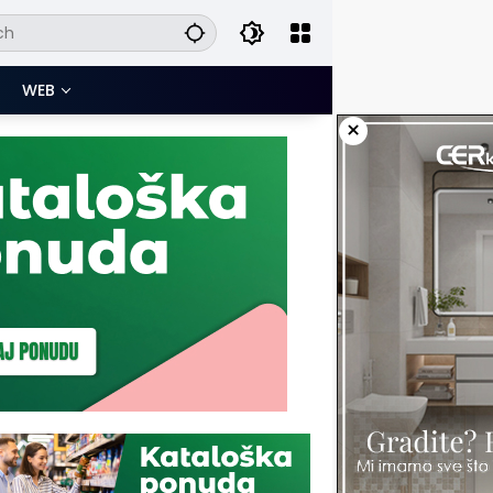
WEB
×