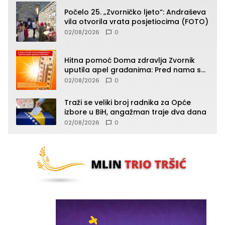
Počelo 25. „Zvorničko ljeto“: Andraševa
vila otvorila vrata posjetiocima (FOTO)
02/08/2026
0
Hitna pomoć Doma zdravlja Zvornik
uputila apel građanima: Pred nama su
temperature do 40°C, oprez zbog
02/08/2026
0
toplotnog udara
Traži se veliki broj radnika za Opće
izbore u BiH, angažman traje dva dana
02/08/2026
0