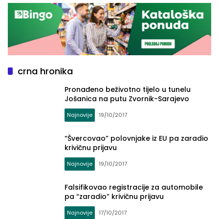
crna hronika
Pronađeno beživotno tijelo u tunelu
Jošanica na putu Zvornik-Sarajevo
Najnovije
19/10/2017
“Švercovao” polovnjake iz EU pa zaradio
krivičnu prijavu
Najnovije
19/10/2017
Falsifikovao registracije za automobile
pa “zaradio” krivičnu prijavu
Najnovije
17/10/2017