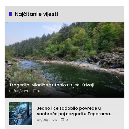
Najčitanije vijesti
Tragedija: Mladić se utopio u rijeci Krivaji
08/08/2026
0
Jedno lice zadobilo povrede u
saobraćajnoj nezgodi u Tegarama
(FOTO)
02/08/2026
0