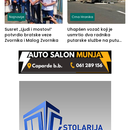
Najnovije
Crna Hronika
Susret „Ljudi i mostovi“
Uhapšen vozač koji je
potvrdio bratske veze
usmrtio dva radnika
Zvornika i Malog Zvornika
putarske službe na putu
od Loznice prema Šapcu
(FOTO)