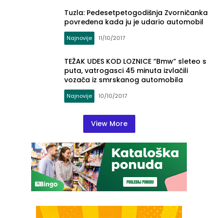
Tuzla: Pedesetpetogodišnja Zvorničanka
povređena kada ju je udario automobil
Najnovije
11/10/2017
TEŽAK UDES KOD LOZNICE “Bmw” sleteo s
puta, vatrogasci 45 minuta izvlačili
vozača iz smrskanog automobila
Najnovije
10/10/2017
View More