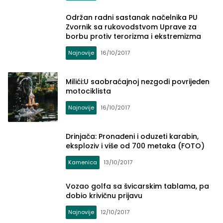
Održan radni sastanak načelnika PU
Zvornik sa rukovodstvom Uprave za
borbu protiv terorizma i ekstremizma
Najnovije
16/10/2017
Milići:U saobraćajnoj nezgodi povrijeđen
motociklista
Najnovije
16/10/2017
Drinjača: Pronađeni i oduzeti karabin,
eksploziv i više od 700 metaka (FOTO)
Kamenica
13/10/2017
Vozao golfa sa švicarskim tablama, pa
dobio krivičnu prijavu
Najnovije
12/10/2017