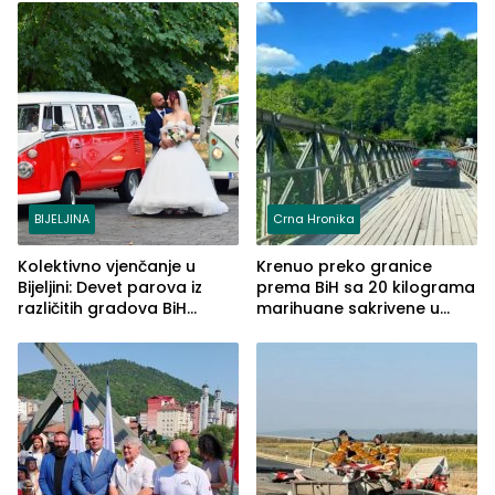
BIJELJINA
Crna Hronika
Kolektivno vjenčanje u
Krenuo preko granice
Bijeljini: Devet parova iz
prema BiH sa 20 kilograma
različitih gradova BiH
marihuane sakrivene u
izgovorilo sudbonosno da
automobilu