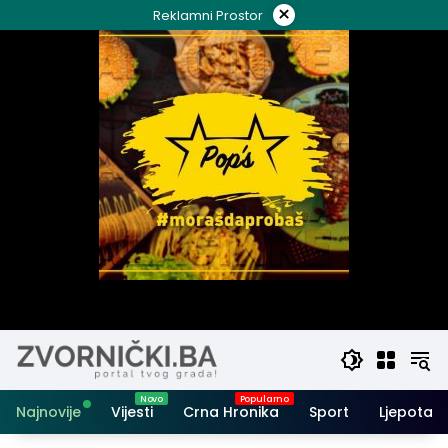
Skip
×
Reklamni Prostor
to
content
Najnovije
Vijesti
Crna Hronika
Sport
Ljepota i 