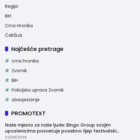
Regija
BiH
Crna Hronika
ČARŠIJA
Najčešće pretrage
crna hronika
Zvornik
BiH
Policijska uprava Zvornik
obavjestenje
PROMOTEXT
Naše mjesto za naše ljude: Bingo Group svojim
uposlenicima posvećuje posebno lijep festivalski
trenutak
02/08/2026