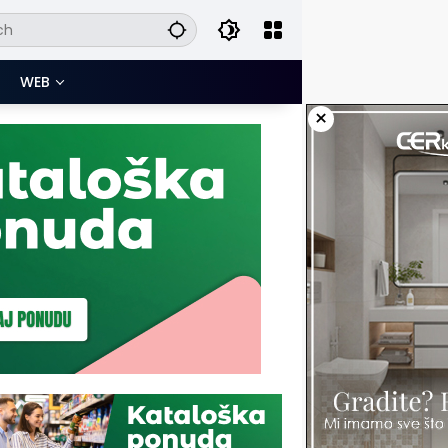
WEB
×