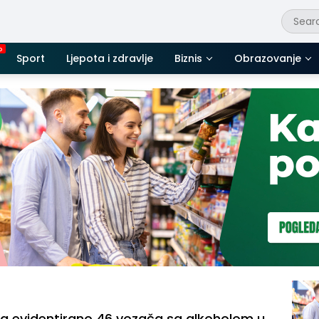
Sport
Ljepota i zdravlje
Biznis
Obrazovanje
a evidentirano 46 vozača sa alkoholom u