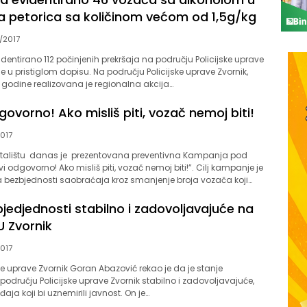
ga petorica sa količinom većom od 1,5g/kg
/2017
entirano 112 počinjenih prekršaja na području Policijske uprave
e u pristiglom dopisu. Na području Policijske uprave Zvornik,
17. godine realizovana je regionalna akcija…
govorno! Ako misliš piti, vozač nemoj biti!
2017
talištu danas je prezentovana preventivna Kampanja pod
i odgovorno! Ako misliš piti, vozač nemoj biti!”. Cilj kampanje je
 bezbjednosti saobraćaja kroz smanjenje broja vozača koji…
jedjednosti stabilno i zadovoljavajuće na
U Zvornik
2017
ske uprave Zvornik Goran Abazović rekao je da je stanje
području Policijske uprave Zvornik stabilno i zadovoljavajuće,
đaja koji bi uznemirili javnost. On je…