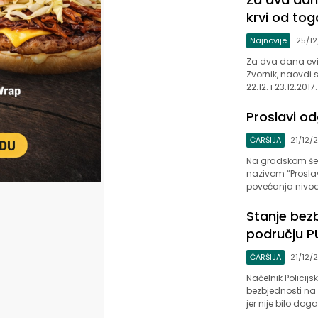
krvi od to
Najnovije
25/12
Za dva dana evid
Zvornik, naovdi s
22.12. i 23.12.20
Proslavi od
ČARŠIJA
21/12/
Na gradskom še
nazivom “Proslav
povećanja nivoa
Stanje bezb
području P
ČARŠIJA
21/12/
Načelnik Policij
bezbjednosti na 
jer nije bilo doga