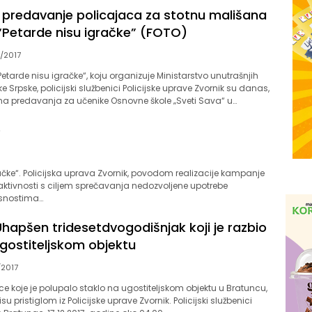
 predavanje policajaca za stotnu mališana
 “Petarde nisu igračke” (FOTO)
/2017
Petarde nisu igračke“, koju organizuje Ministarstvo unutrašnjih
 Srpske, policijski službenici Policijske uprave Zvornik su danas,
na predavanja za učenike Osnovne škole „Sveti Sava“ u…
e
ačke“. Policijska uprava Zvornik, povodom realizacije kampanje
 aktivnosti s ciljem sprečavanja nedozvoljene upotrebe
asnostima…
hapšen tridesetdvogodišnjak koji je razbio
ugostiteljskom objektu
/2017
ice koje je polupalo staklo na ugostiteljskom objektu u Bratuncu,
u pristiglom iz Policijske uprave Zvornik. Policijski službenici