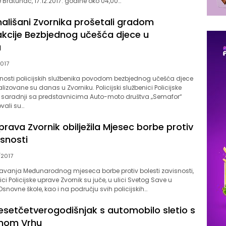
e Bratunac, 17.12.2017. godine oko 04,00…
 mališani Zvornika prošetali gradom
cije Bezbjednog učešća djece u
u
2017
vnosti policijskih službenika povodom bezbjednog učešća djece
izovane su danas u Zvorniku. Policijski službenici Policijske
u saradnji sa predstavnicima Auto-moto društva „Semafor“
ovali su…
uprava Zvornik obilježila Mjesec borbe protiv
isnosti
/2017
avanja Međunarodnog mjeseca borbe protiv bolesti zavisnosti,
nici Policijske uprave Zvornik su juče, u ulici Svetog Save u
Osnovne škole, kao i na području svih policijskih…
desetčetverogodišnjak s automobilo sletio s
rnom Vrhu