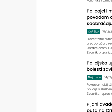
Policijske stanic
Policajci i
povodom ak
saobraćaj
ČARŠIJA
15/12/
Preventivne akti
u saobraćaju real
uprave Zvornik 
Zvornik, organiz
Policijska 
bolesti zav
Najnovije
14/12
Povodom obiljež
policijski službe
Zvorniku, ispred 
Pijani dva
puta na C