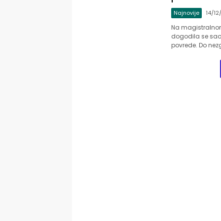
Najnovije
14/12
Na magistralnom 
dogodila se saob
povrede. Do nez