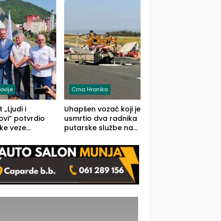
onosno da
ovije
Crna Hronika
 „Ljudi i
Uhapšen vozač koji je
vi“ potvrdio
usmrtio dva radnika
ke veze
putarske službe na
ika i Malog
putu od Loznice
ika
prema Šapcu
(FOTO)