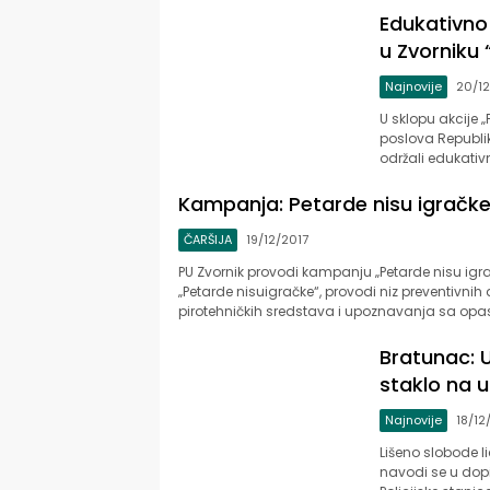
Edukativno
u Zvorniku
Najnovije
20/12
U sklopu akcije „
poslova Republike
održali edukativ
Kampanja: Petarde nisu igračk
ČARŠIJA
19/12/2017
PU Zvornik provodi kampanju „Petarde nisu igr
„Petarde nisuigračke“, provodi niz preventivnih
pirotehničkih sredstava i upoznavanja sa op
Bratunac: U
staklo na 
Najnovije
18/12
Lišeno slobode l
navodi se u dopis