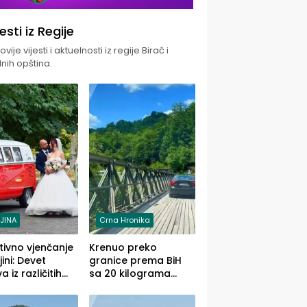
jesti iz Regije
vije vijesti i aktuelnosti iz regije Birač i
nih opština.
LJINA
Crna Hronika
tivno vjenčanje
Krenuo preko
ljini: Devet
granice prema BiH
 iz različitih
sa 20 kilograma
va BiH
marihuane sakrivene
orilo
u automobilu