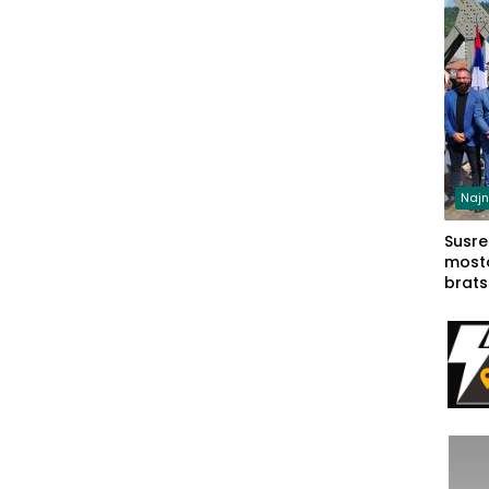
sudb
Najn
Susret
mosto
brats
Zvorn
Zvorn