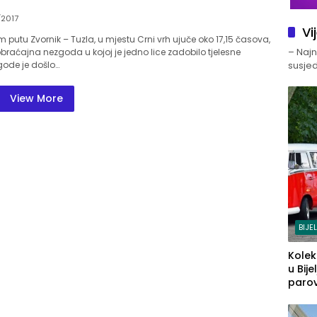
/2017
Vi
putu Zvornik – Tuzla, u mjestu Crni vrh ujuče oko 17,15 časova,
– Najno
raćajna nezgoda u kojoj je jedno lice zadobilo tjelesne
gode je došlo…
susjed
View More
BIJE
Kolek
u Bije
parova
grado
izgov