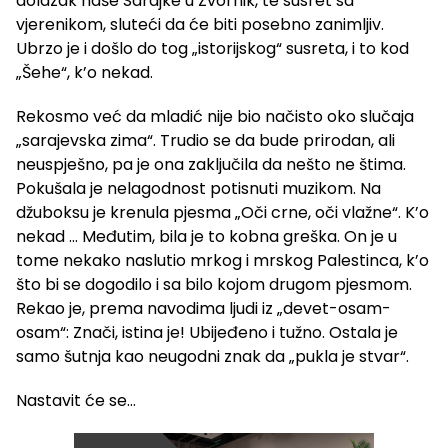
dolazak naše Sarajke u Zvornik, te susret sa
vjerenikom, sluteći da će biti posebno zanimljiv.
Ubrzo je i došlo do tog „istorijskog“ susreta, i to kod
„Šehe“, k’o nekad.
Rekosmo već da mladić nije bio načisto oko slučaja
„sarajevska zima“. Trudio se da bude prirodan, ali
neuspješno, pa je ona zaključila da nešto ne štima.
Pokušala je nelagodnost potisnuti muzikom. Na
džuboksu je krenula pjesma „Oči crne, oči vlažne“. K’o
nekad … Međutim, bila je to kobna greška. On je u
tome nekako naslutio mrkog i mrskog Palestinca, k’o
što bi se dogodilo i sa bilo kojom drugom pjesmom.
Rekao je, prema navodima ljudi iz „devet-osam-
osam“: Znači, istina je! Ubijeđeno i tužno. Ostala je
samo šutnja kao neugodni znak da „pukla je stvar“.
Nastavit će se…