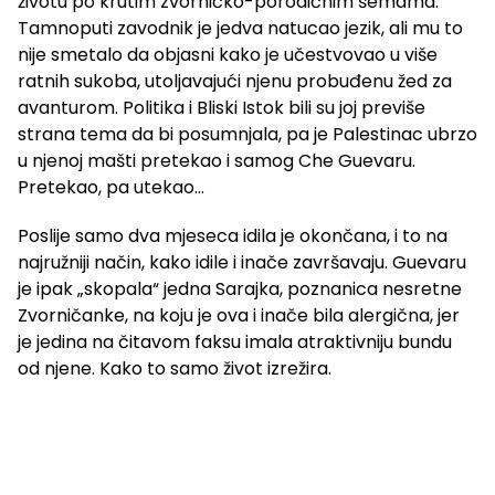
životu po krutim zvorničko-porodičnim šemama.
Tamnoputi zavodnik je jedva natucao jezik, ali mu to
nije smetalo da objasni kako je učestvovao u više
ratnih sukoba, utoljavajući njenu probuđenu žed za
avanturom. Politika i Bliski Istok bili su joj previše
strana tema da bi posumnjala, pa je Palestinac ubrzo
u njenoj mašti pretekao i samog Che Guevaru.
Pretekao, pa utekao…
Poslije samo dva mjeseca idila je okončana, i to na
najružniji način, kako idile i inače završavaju. Guevaru
je ipak „skopala“ jedna Sarajka, poznanica nesretne
Zvorničanke, na koju je ova i inače bila alergična, jer
je jedina na čitavom faksu imala atraktivniju bundu
od njene. Kako to samo život izrežira.