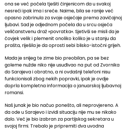
ona se već počela tješiti činjenicom da u svakoj
nesreći ipak ima i sreće. Naime, bila se ranije već
opasno zabrinula za svoje osjećaje prema zavičajnoj
ljubavi. Sad je odjednom počela da u srcu osjeća
veličanstvenu draž »povratka«. Sjetivši se misli da je
čovjek velik i plemenit onoliko koliko je u stanju da
prašta, riješila je da oprosti sebi blisko-istočni grijeh.
Mada je snijeg te zime bio preobilan, pa se bez
goleme nužde niko nije usuđivao na put od Zvornika
do Sarajeva i obratno, a ni ovdašnji telefoni nisu
funkcionisali zbog nekih popravki, ipak je ovdje
doprla kompletna informacija o januarskoj ljubavnoj
romansi.
Naš junak je bio načuo ponešto, ali neprovjereno. A
da ode u Sarajevo i izvidi situaciju nije mu se nikako
dalo. Već je bio izabran za partijskog sekretara u
svojoj firmi. Trebalo je pripremiti dva uvodna