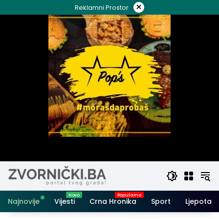
Skip
×
Reklamni Prostor
to
content
Najnovije
Vijesti
Crna Hronika
Sport
Ljepota i 