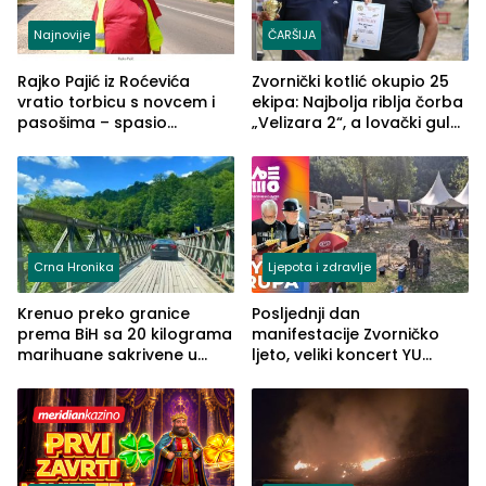
Najnovije
ČARŠIJA
Rajko Pajić iz Roćevića
Zvornički kotlić okupio 25
vratio torbicu s novcem i
ekipa: Najbolja riblja čorba
pasošima – spasio
„Velizara 2“, a lovački gulaš
porodično ljetovanje u
„Red i Zaprska“ (FOTO)
Grčkoj
Crna Hronika
Ljepota i zdravlje
Krenuo preko granice
Posljednji dan
prema BiH sa 20 kilograma
manifestacije Zvorničko
marihuane sakrivene u
ljeto, veliki koncert YU
automobilu
grupe zatvara program
ove godine