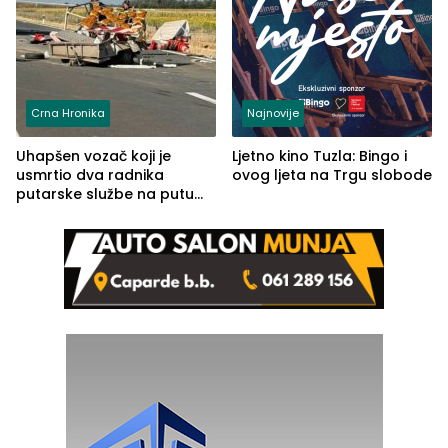
Crna Hronika
Najnovije
Uhapšen vozač koji je
Ljetno kino Tuzla: Bingo i
usmrtio dva radnika
ovog ljeta na Trgu slobode
putarske službe na putu
od Loznice prema Šapcu
(FOTO)