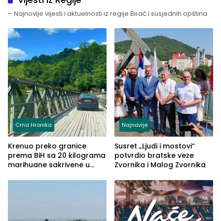
– Najnovije vijesti i aktuelnosti iz regije Birač i susjednih opština.
Crna Hronika
Najnovije
Krenuo preko granice
Susret „Ljudi i mostovi“
prema BiH sa 20 kilograma
potvrdio bratske veze
marihuane sakrivene u
Zvornika i Malog Zvornika
automobilu