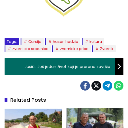
Tags:
Carsija
hasan hadzic
kultura
zvornicka sapunica
zvornicke price
Zvornik
Jusići: Još jedan život koji je prerano završio
Related Posts