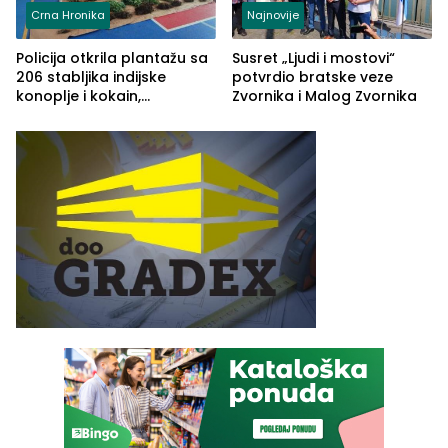
Crna Hronika
Najnovije
Policija otkrila plantažu sa
Susret „Ljudi i mostovi“
206 stabljika indijske
potvrdio bratske veze
konoplje i kokain,
Zvornika i Malog Zvornika
uhapšena jedna osoba
(FOTO)