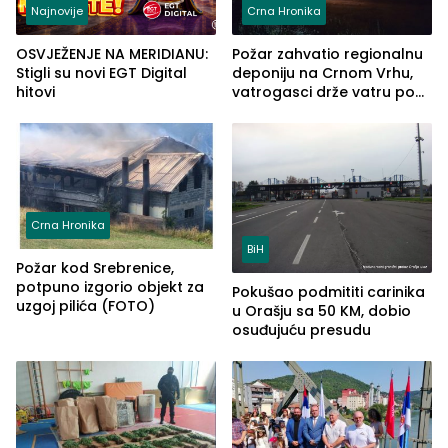
Najnovije
Crna Hronika
OSVJEŽENJE NA MERIDIANU:
Požar zahvatio regionalnu
Stigli su novi EGT Digital
deponiju na Crnom Vrhu,
hitovi
vatrogasci drže vatru pod
kontrolom (FOTO)
Crna Hronika
BiH
Požar kod Srebrenice,
potpuno izgorio objekt za
Pokušao podmititi carinika
uzgoj pilića (FOTO)
u Orašju sa 50 KM, dobio
osuđujuću presudu