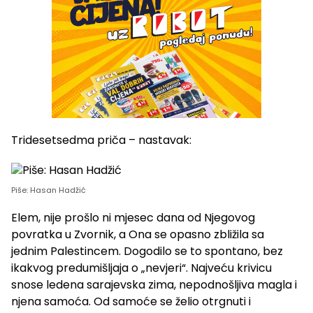
Tridesetsedma priča – nastavak:
Piše: Hasan Hadžić
Elem, nije prošlo ni mjesec dana od Njegovog
povratka u Zvornik, a Ona se opasno zbližila sa
jednim Palestincem. Dogodilo se to spontano, bez
ikakvog predumišljaja o „nevjeri“. Najveću krivicu
snose ledena sarajevska zima, nepodnošljiva magla i
njena samoća. Od samoće se želio otrgnuti i