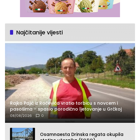
Najčitanije vijesti
Rajko Pajić iz Roćevića vratio torbicu s novcem i
pasošima – spasio porodično ljetovanje u Grčkoj
08/08/2026
0
Osamnaesta Drinska regata okupila