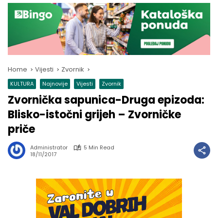
Home
Vijesti
Zvornik
KULTURA
Najnovije
Vijesti
Zvornik
Zvornička sapunica-Druga epizoda:
Blisko-istočni grijeh – Zvorničke
priče
Administrator
5 Min Read
18/11/2017