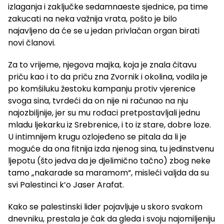
izlaganja i zaključke sedamnaeste sjednice, pa time
zakucati na neka važnija vrata, pošto je bilo
najavljeno da će se u jedan privlačan organ birati
novi članovi.
Za to vrijeme, njegova majka, koja je znala čitavu
priču kao i to da priču zna Zvornik i okolina, vodila je
po komšiluku žestoku kampanju protiv vjerenice
svoga sina, tvrdeći da on nije ni računao na nju
najozbiljnije, jer su mu rođaci pretpostavljali jednu
mladu ljekarku iz Srebrenice, i to iz stare, dobre loze.
U intimnijem krugu ozlojeđeno se pitala da li je
moguće da ona fitnija izda njenog sina, tu jedinstvenu
ljepotu (što jedva da je djelimično tačno) zbog neke
tamo „nakarade sa maramom“, misleći valjda da su
svi Palestinci k’o Jaser Arafat.
Kako se palestinski lider pojavljuje u skoro svakom
dnevniku, prestala je čak da gleda i svoju najomiljeniju