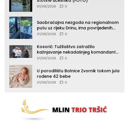
stotine učesnika (FOTO)
01/08/2026
0
Saobraćajna nezgoda na regionalnom
putu uz rijeku Drinu, ima povrijeđenih
lica (FOTO)
01/08/2026
0
Kosorić: Tužilaštvo zatražilo
kažnjavanje nekadašnjeg komandanta
Vlaseničke brigade
01/08/2026
0
U porodilištu Bolnice Zvornik tokom jula
rođene 42 bebe
01/08/2026
0