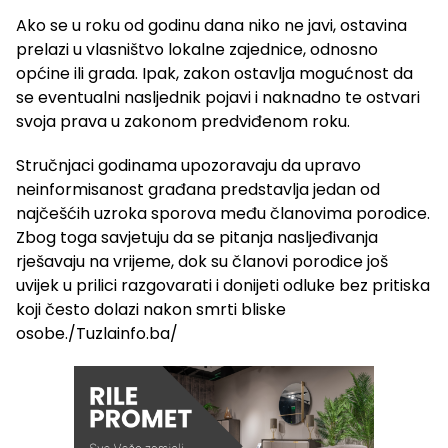
Ako se u roku od godinu dana niko ne javi, ostavina
prelazi u vlasništvo lokalne zajednice, odnosno
općine ili grada. Ipak, zakon ostavlja mogućnost da
se eventualni nasljednik pojavi i naknadno te ostvari
svoja prava u zakonom predviđenom roku.
Stručnjaci godinama upozoravaju da upravo
neinformisanost građana predstavlja jedan od
najčešćih uzroka sporova među članovima porodice.
Zbog toga savjetuju da se pitanja nasljeđivanja
rješavaju na vrijeme, dok su članovi porodice još
uvijek u prilici razgovarati i donijeti odluke bez pritiska
koji često dolazi nakon smrti bliske
osobe./Tuzlainfo.ba/