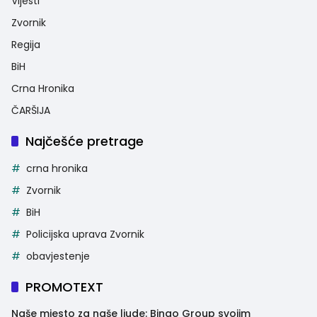
Vijesti
Zvornik
Regija
BiH
Crna Hronika
ČARŠIJA
Najčešće pretrage
crna hronika
Zvornik
BiH
Policijska uprava Zvornik
obavjestenje
PROMOTEXT
Naše mjesto za naše ljude: Bingo Group svojim