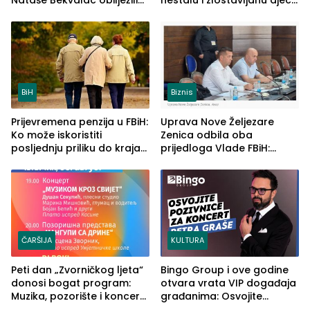
Nataše Bekvalac obilježili
nestalu i zlostavljanu djecu
četvrto veče Zvorničkog
u RS-u
ljeta (FOTO)
BiH
Biznis
Prijevremena penzija u FBiH:
Uprava Nove Željezare
Ko može iskoristiti
Zenica odbila oba
posljednju priliku do kraja
prijedloga Vlade FBiH:
2026. godine
Ustrajni da je stečaj jedino
rješenje
ČARŠIJA
KULTURA
Peti dan „Zvorničkog ljeta“
Bingo Group i ove godine
donosi bogat program:
otvara vrata VIP događaja
Muzika, pozorište i koncert
građanima: Osvojite
Stoje
ulaznice za koncert Petra