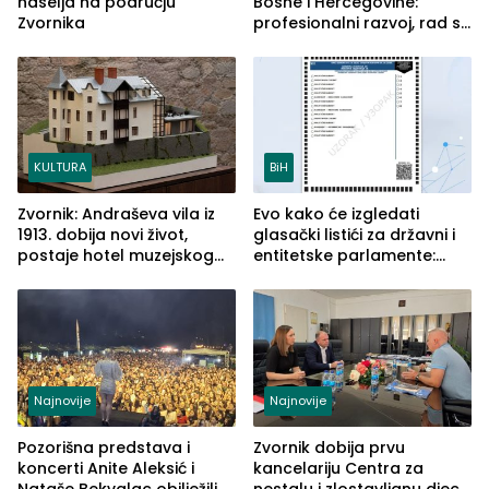
naselja na području
Bosne i Hercegovine:
Zvornika
profesionalni razvoj, rad sa
savremenom opremom i
služba građanima
KULTURA
BiH
Zvornik: Andraševa vila iz
Evo kako će izgledati
1913. dobija novi život,
glasački listići za državni i
postaje hotel muzejskog
entitetske parlamente:
tipa
Najveće izmjene biće
vidljive na njima
Najnovije
Najnovije
Pozorišna predstava i
Zvornik dobija prvu
koncerti Anite Aleksić i
kancelariju Centra za