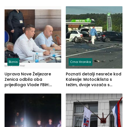
Biznis
Crna Hronika
Uprava Nove Željezare
Poznati detalji nesreće kod
Zenica odbila oba
Kalesije: Motociklista s
prijedloga Vlade FBiH:
težim, dvoje vozača s
Ustrajni da je stečaj jedino
lakšim povredama
rješenje