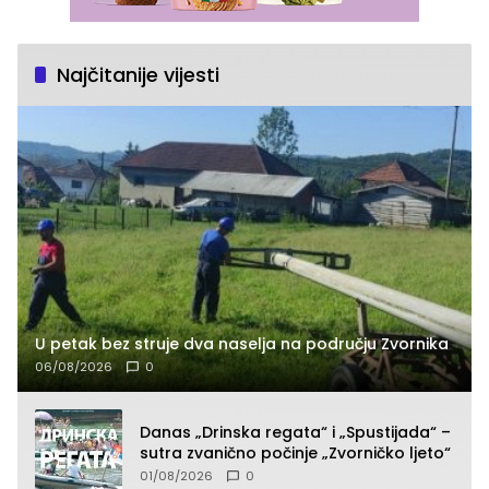
Najčitanije vijesti
U petak bez struje dva naselja na području Zvornika
06/08/2026
0
Danas „Drinska regata“ i „Spustijada“ –
sutra zvanično počinje „Zvorničko ljeto“
01/08/2026
0