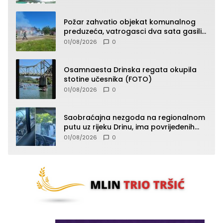
Požar zahvatio objekat komunalnog
preduzeća, vatrogasci dva sata gasili
vatru (FOTO)
01/08/2026
0
Osamnaesta Drinska regata okupila
stotine učesnika (FOTO)
01/08/2026
0
Saobraćajna nezgoda na regionalnom
putu uz rijeku Drinu, ima povrijeđenih
lica (FOTO)
01/08/2026
0