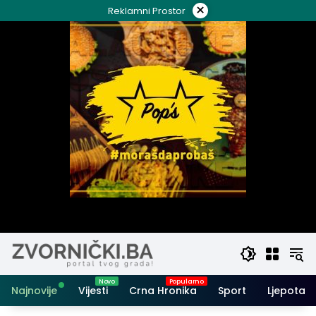
Skip
×
Reklamni Prostor
to
content
Najnovije
Vijesti
Crna Hronika
Sport
Ljepota i 