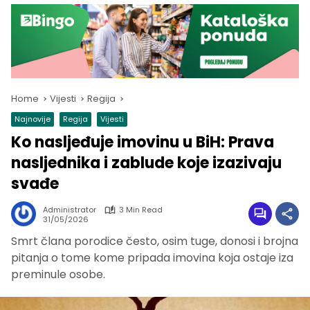
Home
Vijesti
Regija
Najnovije
Regija
Vijesti
Ko nasljeđuje imovinu u BiH: Prava
nasljednika i zablude koje izazivaju
svađe
Administrator
3 Min Read
31/05/2026
Smrt člana porodice često, osim tuge, donosi i brojna
pitanja o tome kome pripada imovina koja ostaje iza
preminule osobe.