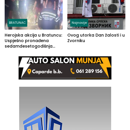
BRATUNAC
Najnovije
Herojska akcija u Bratuncu:
Ovog utorka Dan žalosti i u
Uspješno pronađena
Zvorniku
sedamdesetogodišnja
Ivanka Lazić, rodom iz
Kravice.