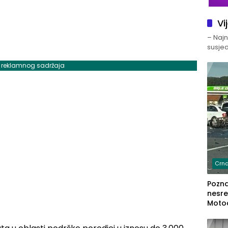
Vi
– Najno
susjed
j reklamnog sadržaja
Crna
Poznat
nesre
Motoc
dvoje
lakš