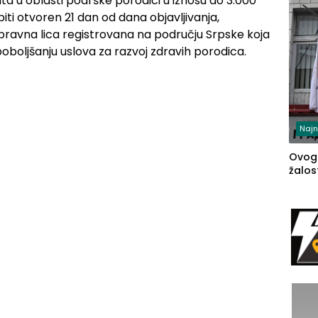
ta u oblasti podrške porodici u iznosu do 3.000
iti otvoren 21 dan od dana objavljivanja,
ravna lica registrovana na području Srpske koja
oboljšanju uslova za razvoj zdravih porodica.
Najn
Ovog
žalost