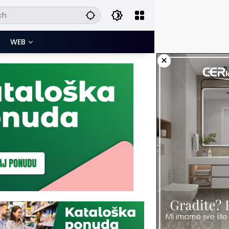
WEB
×