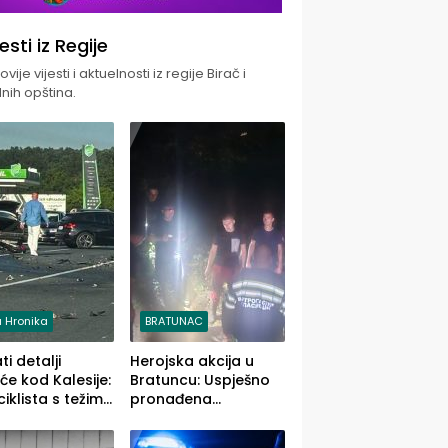
jesti iz Regije
vije vijesti i aktuelnosti iz regije Birač i
nih opština.
 Hronika
BRATUNAC
i detalji
Herojska akcija u
će kod Kalesije:
Bratuncu: Uspješno
iklista s težim,
pronađena
 vozača s
sedamdesetogodišnj
im povredama
a Ivanka Lazić,