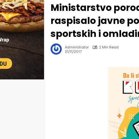
Ministarstvo porod
raspisalo javne po
sportskih i omladi
Administrator
2 Min Read
21/11/2017