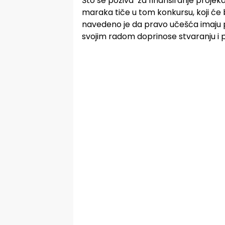
Što se poziva za finansiranje projeka
maraka tiče u tom konkursu, koji će b
navedeno je da pravo učešća imaju p
svojim radom doprinose stvaranju i p