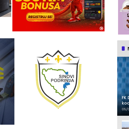
FK 
koo
05/