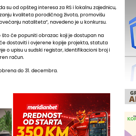
a da su od opšteg interesa za RS i lokalnu zajednicu,
zanju kvaliteta porodičnog života, promovišu
ovećanju nataliteta”, navedeno je u konkursu.
o što će popuniti obrazac koji je dostupan na
 će dostaviti i ovjerene kopije projekta, statuta
je o upisu u sudski registar, identifikacioni broj i
ren račun.
obrena do 31. decembra.