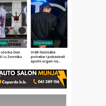
rodom iz Kravice.
ovije
Crna Hronika
 utorka Dan
Vršili fiziološke
i i u Zvorniku
potrebe i pokazivali
spolni organ na
javnom mjestu,
uslijedile kazne