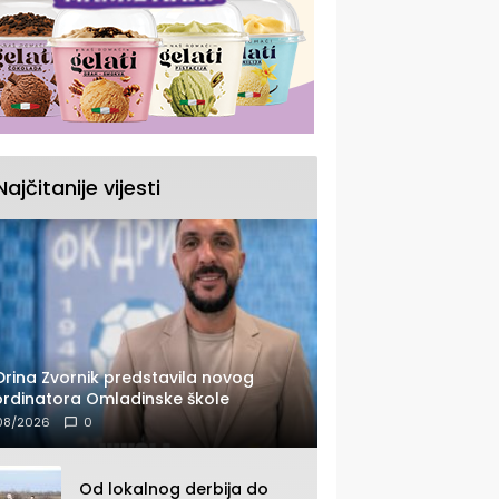
Najčitanije vijesti
Drina Zvornik predstavila novog
rdinatora Omladinske škole
08/2026
0
Od lokalnog derbija do