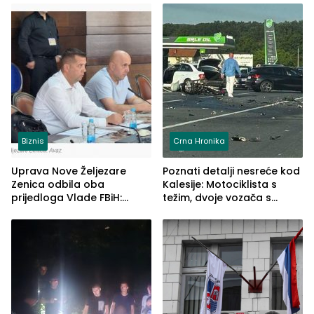
Biznis
Crna Hronika
Uprava Nove Željezare
Poznati detalji nesreće kod
Zenica odbila oba
Kalesije: Motociklista s
prijedloga Vlade FBiH:
težim, dvoje vozača s
Ustrajni da je stečaj jedino
lakšim povredama
rješenje