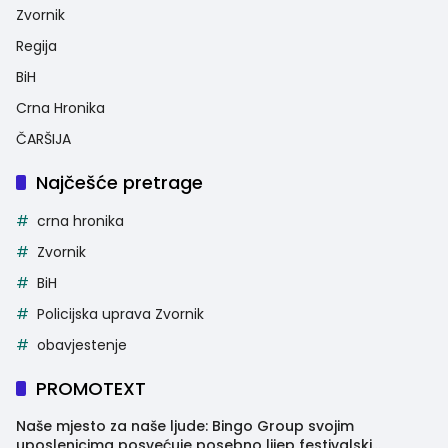
Zvornik
Regija
BiH
Crna Hronika
ČARŠIJA
Najčešće pretrage
crna hronika
Zvornik
BiH
Policijska uprava Zvornik
obavjestenje
PROMOTEXT
Naše mjesto za naše ljude: Bingo Group svojim
uposlenicima posvećuje posebno lijep festivalski