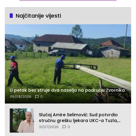
Najčitanije vijesti
U petak bez struje dva naselja na području Zvornika
06/08/2026
0
Slučaj Amire Selimović: Sud potvrdio
stručnu grešku ljekara UKC-a Tuzla,
presudan dokaz ostala obdukcija
31/07/2026
0