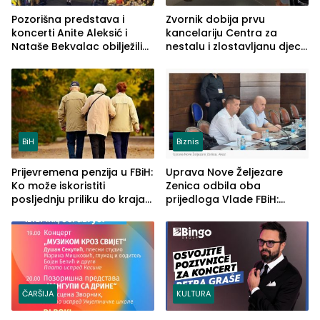
Pozorišna predstava i
Zvornik dobija prvu
koncerti Anite Aleksić i
kancelariju Centra za
Nataše Bekvalac obilježili
nestalu i zlostavljanu djecu
četvrto veče Zvorničkog
u RS-u
ljeta (FOTO)
BiH
Biznis
Prijevremena penzija u FBiH:
Uprava Nove Željezare
Ko može iskoristiti
Zenica odbila oba
posljednju priliku do kraja
prijedloga Vlade FBiH:
2026. godine
Ustrajni da je stečaj jedino
rješenje
ČARŠIJA
KULTURA