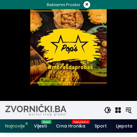
Skip
×
Reklamni Prostor
to
content
Najnovije
Vijesti
Crna Hronika
Sport
Ljepota i 