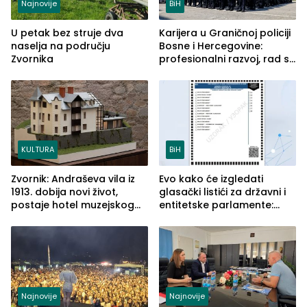
Najnovije
BiH
U petak bez struje dva
Karijera u Graničnoj policiji
naselja na području
Bosne i Hercegovine:
Zvornika
profesionalni razvoj, rad sa
savremenom opremom i
služba građanima
KULTURA
BiH
Zvornik: Andraševa vila iz
Evo kako će izgledati
1913. dobija novi život,
glasački listići za državni i
postaje hotel muzejskog
entitetske parlamente:
tipa
Najveće izmjene biće
vidljive na njima
Najnovije
Najnovije