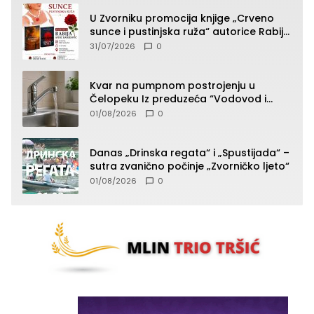
U Zvorniku promocija knjige „Crveno
sunce i pustinjska ruža“ autorice Rabije
Avdić-Hamidović
31/07/2026
0
Kvar na pumpnom postrojenju u
Čelopeku Iz preduzeća “Vodovod i
komunalije”
01/08/2026
0
Danas „Drinska regata“ i „Spustijada“ –
sutra zvanično počinje „Zvorničko ljeto“
01/08/2026
0