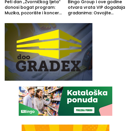
Peti dan „Zvorničkog ljeta“
Bingo Group i ove godine
donosi bogat program:
otvara vrata VIP događaja
Muzika, pozorište i koncert
građanima: Osvojite
Stoje
ulaznice za koncert Petra
Graše