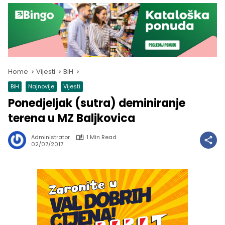
Home
Vijesti
BiH
BiH
Najnovije
Vijesti
Ponedjeljak (sutra) deminiranje
terena u MZ Baljkovica
Administrator
1 Min Read
02/07/2017