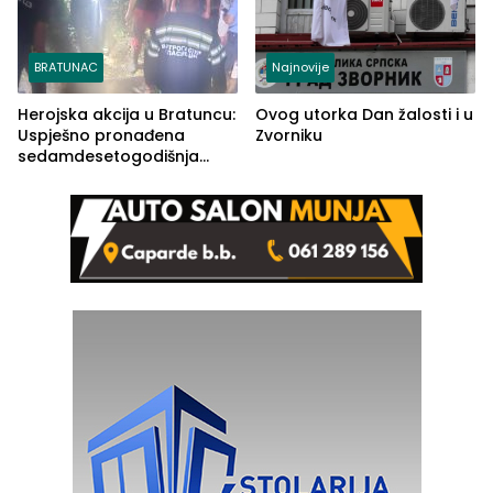
BRATUNAC
Najnovije
Herojska akcija u Bratuncu:
Ovog utorka Dan žalosti i u
Uspješno pronađena
Zvorniku
sedamdesetogodišnja
Ivanka Lazić, rodom iz
Kravice.