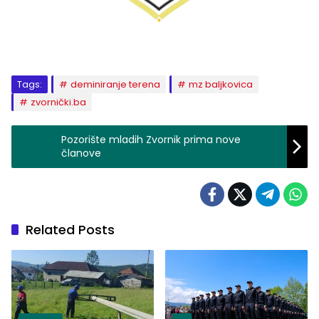
Tags:
deminiranje terena
mz baljkovica
zvornički.ba
Pozorište mladih Zvornik prima nove
članove
Related Posts