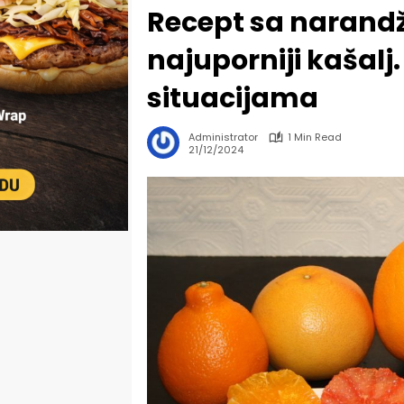
Recept sa narandž
najuporniji kašalj
situacijama
Administrator
1 Min Read
21/12/2024