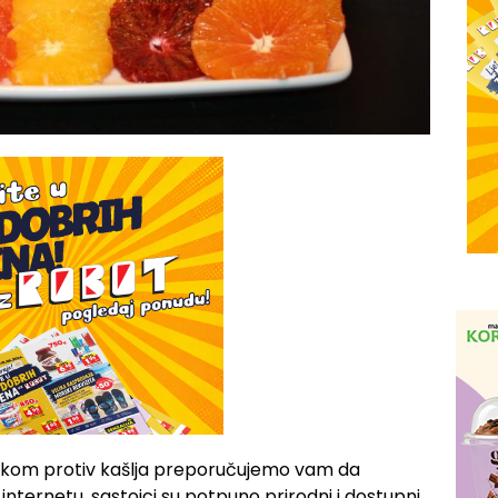
ijekom protiv kašlja preporučujemo vam da
internetu, sastojci su potpuno prirodni i dostupni