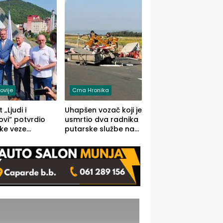
onosno da
ovije
Crna Hronika
 „Ljudi i
Uhapšen vozač koji je
vi“ potvrdio
usmrtio dva radnika
ke veze
putarske službe na
ika i Malog
putu od Loznice
ika
prema Šapcu
(FOTO)