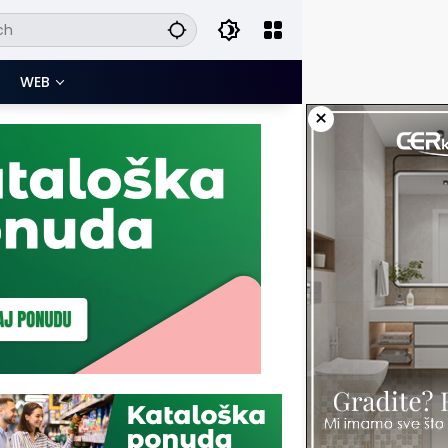
WEB
×