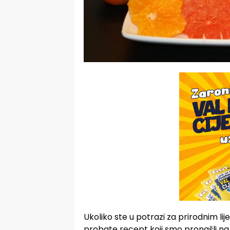
Ukoliko ste u potrazi za prirodnim l
probate recept koji smo pronašli na 