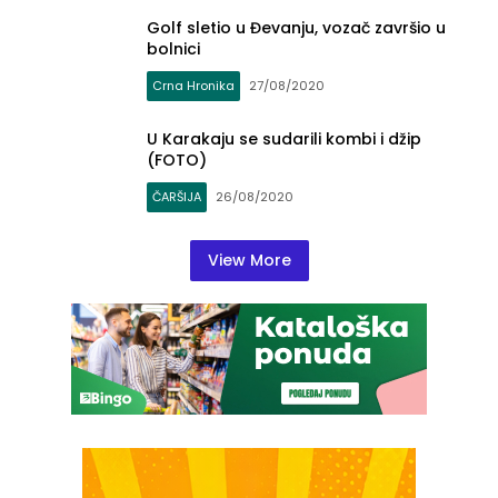
Golf sletio u Đevanju, vozač završio u
bolnici
Crna Hronika
27/08/2020
U Karakaju se sudarili kombi i džip
(FOTO)
ČARŠIJA
26/08/2020
View More