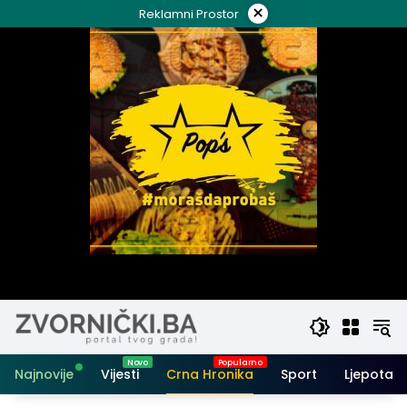
Skip
×
Reklamni Prostor
to
content
Najnovije
Vijesti
Crna Hronika
Sport
Ljepota i 