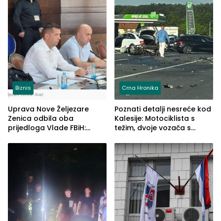
Biznis
Crna Hronika
Uprava Nove Željezare
Poznati detalji nesreće kod
Zenica odbila oba
Kalesije: Motociklista s
prijedloga Vlade FBiH:
težim, dvoje vozača s
Ustrajni da je stečaj jedino
lakšim povredama
rješenje