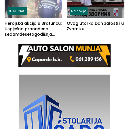
BRATUNAC
Najnovije
Herojska akcija u Bratuncu:
Ovog utorka Dan žalosti i u
Uspješno pronađena
Zvorniku
sedamdesetogodišnja
Ivanka Lazić, rodom iz
Kravice.