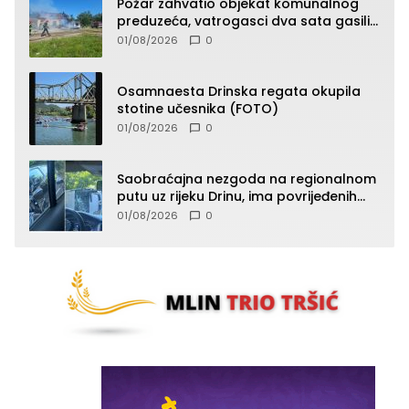
Požar zahvatio objekat komunalnog
preduzeća, vatrogasci dva sata gasili
vatru (FOTO)
01/08/2026
0
Osamnaesta Drinska regata okupila
stotine učesnika (FOTO)
01/08/2026
0
Saobraćajna nezgoda na regionalnom
putu uz rijeku Drinu, ima povrijeđenih
lica (FOTO)
01/08/2026
0