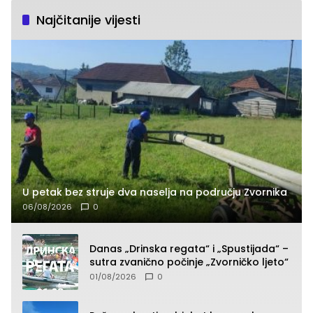
Najčitanije vijesti
U petak bez struje dva naselja na području Zvornika
06/08/2026
0
Danas „Drinska regata“ i „Spustijada“ –
sutra zvanično počinje „Zvorničko ljeto“
01/08/2026
0