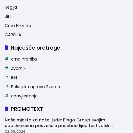
Regija
BiH
Crna Hronika
ČARŠIJA
Najčešće pretrage
crna hronika
Zvornik
BiH
Policijska uprava Zvornik
obavjestenje
PROMOTEXT
Naše mjesto za naše ljude: Bingo Group svojim
uposlenicima posvećuje posebno lijep festivalski
trenutak
02/08/2026