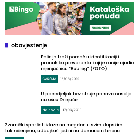
obavjestenje
Policija traži pomoć u identifikaciji i
pronalsku prevaranta koji je ranije ojadio
mjenjačnicu “Bubreg” (FOTO)
ČARŠIJA
18/03/2019
U ponedjeljak bez struje ponovo naselja
na ušću Drinjače
Najnovije
17/03/2019
Zvornički sportisti izlaze na megdan u svim klupskim
takmičenjima, odbojkaši jedini na domaćem terenu