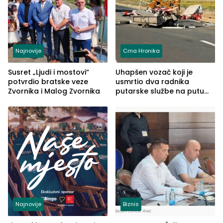
Najnovije
Crna Hronika
Susret „Ljudi i mostovi“
Uhapšen vozač koji je
potvrdio bratske veze
usmrtio dva radnika
Zvornika i Malog Zvornika
putarske službe na putu
od Loznice prema Šapcu
(FOTO)
Najnovije
Biznis