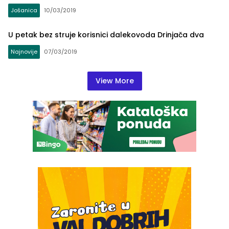
Jošanica
10/03/2019
U petak bez struje korisnici dalekovoda Drinjača dva
Najnovije
07/03/2019
View More