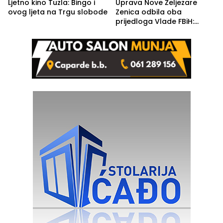
Ljetno kino Tuzla: Bingo i
Uprava Nove Željezare
ovog ljeta na Trgu slobode
Zenica odbila oba
prijedloga Vlade FBiH:
Ustrajni da je stečaj jedino
rješenje