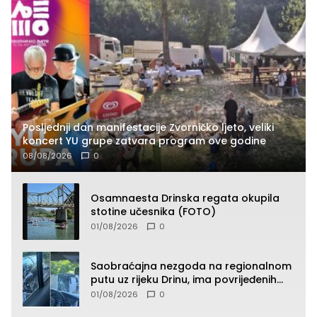
Posljednji dan manifestacije Zvorničko ljeto, veliki
koncert YU grupe zatvara program ove godine
08/08/2026
0
Osamnaesta Drinska regata okupila
stotine učesnika (FOTO)
01/08/2026
0
Saobraćajna nezgoda na regionalnom
putu uz rijeku Drinu, ima povrijeđenih
lica (FOTO)
01/08/2026
0