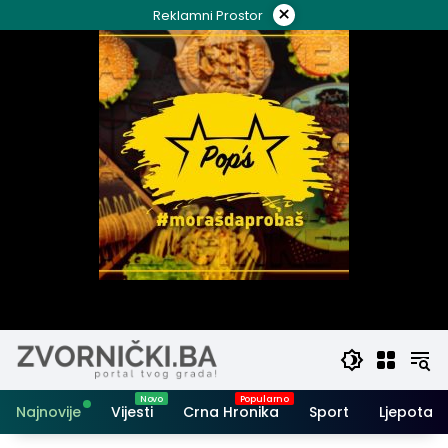
Skip
×
Reklamni Prostor
to
content
Najnovije
Vijesti
Crna Hronika
Sport
Ljepota i 