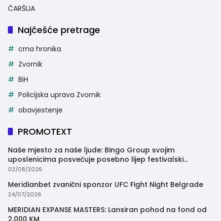
ČARŠIJA
Najčešće pretrage
crna hronika
Zvornik
BiH
Policijska uprava Zvornik
obavjestenje
PROMOTEXT
Naše mjesto za naše ljude: Bingo Group svojim
uposlenicima posvećuje posebno lijep festivalski
trenutak
02/08/2026
Meridianbet zvanični sponzor UFC Fight Night Belgrade
24/07/2026
MERIDIAN EXPANSE MASTERS: Lansiran pohod na fond od
2.000 KM