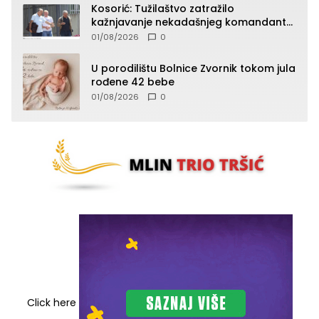
Kosorić: Tužilaštvo zatražilo
kažnjavanje nekadašnjeg komandanta
Vlaseničke brigade
01/08/2026
0
U porodilištu Bolnice Zvornik tokom jula
rođene 42 bebe
01/08/2026
0
Click here