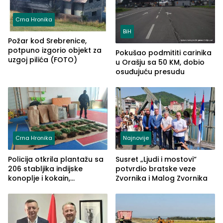
Crna Hronika
BiH
Požar kod Srebrenice,
potpuno izgorio objekt za
Pokušao podmititi carinika
uzgoj pilića (FOTO)
u Orašju sa 50 KM, dobio
osuđujuću presudu
Crna Hronika
Najnovije
Policija otkrila plantažu sa
Susret „Ljudi i mostovi“
206 stabljika indijske
potvrdio bratske veze
konoplje i kokain,
Zvornika i Malog Zvornika
uhapšena jedna osoba
(FOTO)