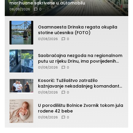
marihuane sakrivene u automobilu
08/08/2026
0
Osamnaesta Drinska regata okupila
stotine učesnika (FOTO)
01/08/2026
0
Saobraćajna nezgoda na regionalnom
putu uz rijeku Drinu, ima povrijeđenih
lica (FOTO)
01/08/2026
0
Kosorić: Tužilaštvo zatražilo
kažnjavanje nekadašnjeg komandanta
Vlaseničke brigade
01/08/2026
0
U porodilištu Bolnice Zvornik tokom jula
rođene 42 bebe
01/08/2026
0