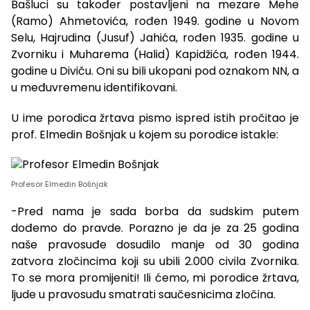
Bašluci su također postavljeni na mezare Mehe
(Ramo) Ahmetovića, rođen 1949. godine u Novom
Selu, Hajrudina (Jusuf) Jahića, rođen 1935. godine u
Zvorniku i Muharema (Halid) Kapidžića, rođen 1944.
godine u Diviču. Oni su bili ukopani pod oznakom NN, a
u međuvremenu identifikovani.
U ime porodica žrtava pismo ispred istih pročitao je
prof. Elmedin Bošnjak u kojem su porodice istakle:
Profesor Elmedin Bošnjak
-Pred nama je sada borba da sudskim putem
dođemo do pravde. Porazno je da je za 25 godina
naše pravosuđe dosudilo manje od 30 godina
zatvora zločincima koji su ubili 2.000 civila Zvornika.
To se mora promijeniti! Ili ćemo, mi porodice žrtava,
ljude u pravosuđu smatrati saučesnicima zločina.