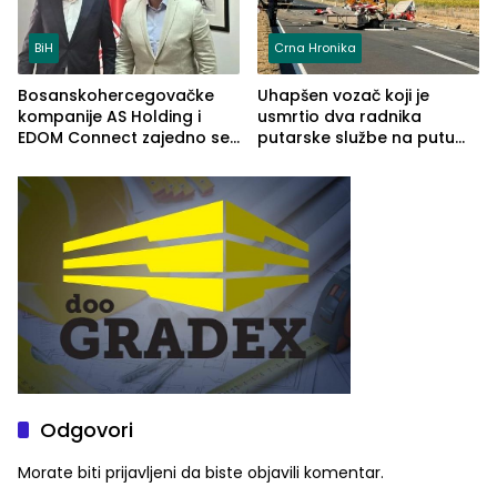
BiH
Crna Hronika
Bosanskohercegovačke
Uhapšen vozač koji je
kompanije AS Holding i
usmrtio dva radnika
EDOM Connect zajedno se
putarske službe na putu
šire na tržište Maroka
od Loznice prema Šapcu
(FOTO)
Odgovori
Morate biti
prijavljeni
da biste objavili komentar.