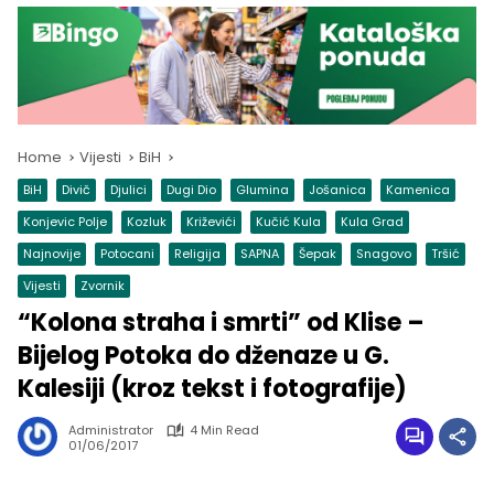
Home
Vijesti
BiH
BiH
Divič
Djulici
Dugi Dio
Glumina
Jošanica
Kamenica
Konjevic Polje
Kozluk
Križevići
Kučić Kula
Kula Grad
Najnovije
Potocani
Religija
SAPNA
Šepak
Snagovo
Tršić
Vijesti
Zvornik
“Kolona straha i smrti” od Klise –
Bijelog Potoka do dženaze u G.
Kalesiji (kroz tekst i fotografije)
Administrator
4 Min Read
01/06/2017