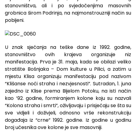
stanovništva, ali i po svjedočenjima masovnih
grobnica širom Podrinja, na najmonstrouzniji način su
pobijeni.
U znak sjećanja na teške dane iz 1992. godine,
stanovništvo ovih krajeva organizuje niz
manifestacija. Prva je 31. maja, kada se obilazi veliko
stratište Bošnjaka – Dom kulture u Pilici, a zatim u
mjestu Klisa organizuju manifestaciju pod nazivom
“Klišanse noći straha i nezvjesnosti”. Sutradan, 1. juna
zajedno iz Klise prema Bijelom Potoku, na isti način
kao ’92. godine, formiranjem kolone koju su nazvali
“Kolona straha i smrti”, oživljavaju i prisjećaju se šta su
sve vidjeli i doživjeli, odnosno vrše rekonstrukciju
događaja iz “crne” 1992. godine. Iz godine u godinu
broj učesnika ove kolone je sve masovniji.