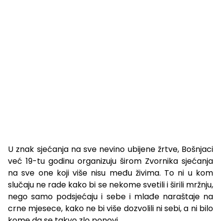
U znak sjećanja na sve nevino ubijene žrtve, Bošnjaci
već 19-tu godinu organizuju širom Zvornika sjećanja
na sve one koji više nisu među živima. To ni u kom
slučaju ne rade kako bi se nekome svetili i širili mržnju,
nego samo podsjećaju i sebe i mlađe naraštaje na
crne mjesece, kako ne bi više dozvolili ni sebi, a ni bilo
kome da se takvo zlo ponovi.