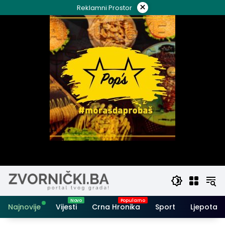
Skip
×
Reklamni Prostor
to
content
Najnovije
Vijesti
Crna Hronika
Sport
Ljepota i 