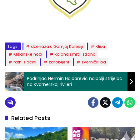
Tags:
dzenaza u Gornjoj Kalesiji
Klisa
Klišanske noći
kolona smrti i straha
ratni zločini
zarobljeni
zvornički.ba
Podrinjac Nermin Hajdarević najbolji strijelac
na Kvarnerskoj rivijeri
Related Posts