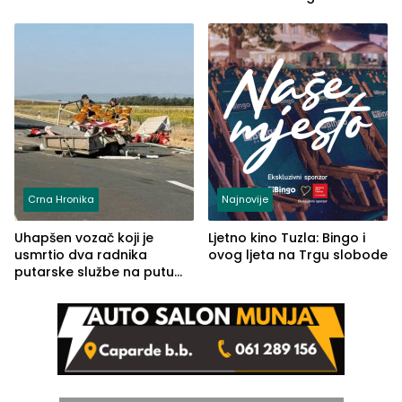
automobilu
Crna Hronika
Najnovije
Uhapšen vozač koji je
Ljetno kino Tuzla: Bingo i
usmrtio dva radnika
ovog ljeta na Trgu slobode
putarske službe na putu
od Loznice prema Šapcu
(FOTO)