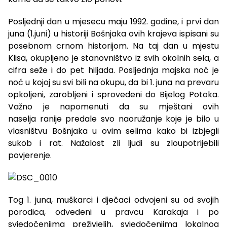
Posljednji dan u mjesecu maju 1992. godine, i prvi dan
juna (1.juni) u historiji Bošnjaka ovih krajeva ispisani su
posebnom crnom historijom. Na taj dan u mjestu
Klisa, okupljeno je stanovništvo iz svih okolnih sela, a
cifra seže i do pet hiljada. Posljednja majska noć je
noć u kojoj su svi bili na okupu, da bi 1. juna na prevaru
opkoljeni, zarobljeni i sprovedeni do Bijelog Potoka.
Važno je napomenuti da su mještani ovih
naselja ranije predale svo naoružanje koje je bilo u
vlasništvu Bošnjaka u ovim selima kako bi izbjegli
sukob i rat. Nažalost zli ljudi su zloupotrijebili
povjerenje.
Tog 1. juna, muškarci i dječaci odvojeni su od svojih
porodica, odvedeni u pravcu Karakaja i po
svjedočenjima preživjelih, svjedočenjima lokalnog