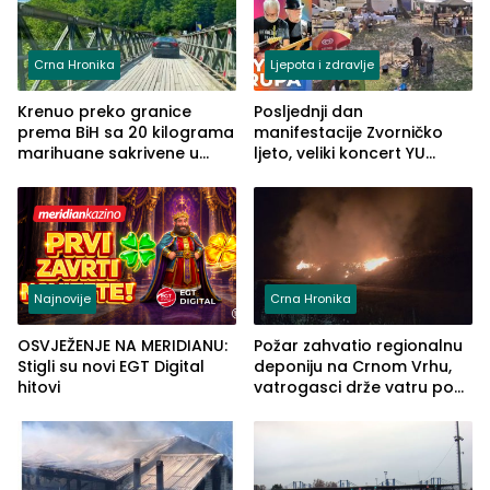
Crna Hronika
Ljepota i zdravlje
Krenuo preko granice
Posljednji dan
prema BiH sa 20 kilograma
manifestacije Zvorničko
marihuane sakrivene u
ljeto, veliki koncert YU
automobilu
grupe zatvara program
ove godine
Najnovije
Crna Hronika
OSVJEŽENJE NA MERIDIANU:
Požar zahvatio regionalnu
Stigli su novi EGT Digital
deponiju na Crnom Vrhu,
hitovi
vatrogasci drže vatru pod
kontrolom (FOTO)