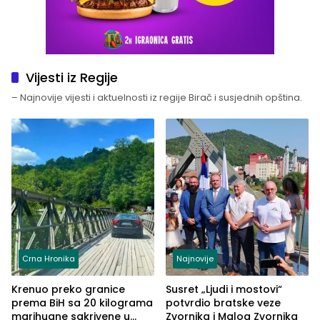
Vijesti iz Regije
– Najnovije vijesti i aktuelnosti iz regije Birač i susjednih opština.
Crna Hronika
Najnovije
Krenuo preko granice
Susret „Ljudi i mostovi“
prema BiH sa 20 kilograma
potvrdio bratske veze
marihuane sakrivene u
Zvornika i Malog Zvornika