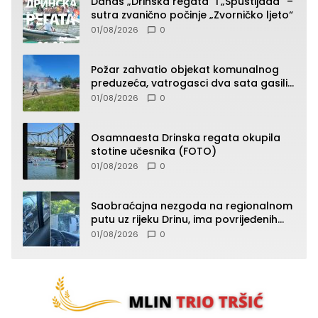
Danas „Drinska regata“ i „Spustijada“ –
sutra zvanično počinje „Zvorničko ljeto“
01/08/2026
0
Požar zahvatio objekat komunalnog
preduzeća, vatrogasci dva sata gasili
vatru (FOTO)
01/08/2026
0
Osamnaesta Drinska regata okupila
stotine učesnika (FOTO)
01/08/2026
0
Saobraćajna nezgoda na regionalnom
putu uz rijeku Drinu, ima povrijeđenih
lica (FOTO)
01/08/2026
0