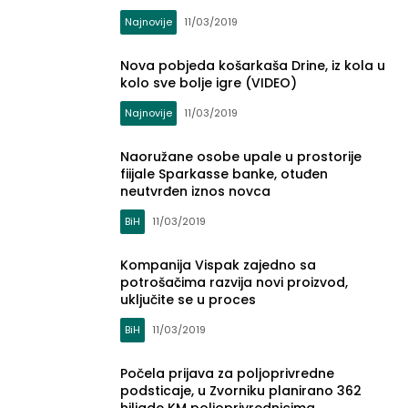
Najnovije
11/03/2019
Nova pobjeda košarkaša Drine, iz kola u
kolo sve bolje igre (VIDEO)
Najnovije
11/03/2019
Naoružane osobe upale u prostorije
fiijale Sparkasse banke, otuđen
neutvrđen iznos novca
BiH
11/03/2019
Kompanija Vispak zajedno sa
potrošačima razvija novi proizvod,
uključite se u proces
BiH
11/03/2019
Počela prijava za poljoprivredne
podsticaje, u Zvorniku planirano 362