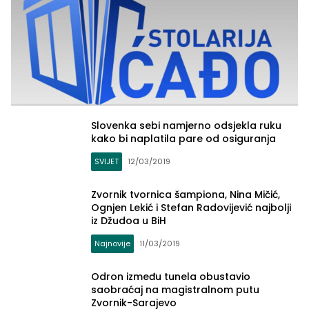
Slovenka sebi namjerno odsjekla ruku
kako bi naplatila pare od osiguranja
SVIJET
12/03/2019
Zvornik tvornica šampiona, Nina Mičić,
Ognjen Lekić i Stefan Radovijević najbolji
iz Džudoa u BiH
Najnovije
11/03/2019
Zvornički.ba
Odron između tunela obustavio
saobraćaj na magistralnom putu
Zvornik-Sarajevo