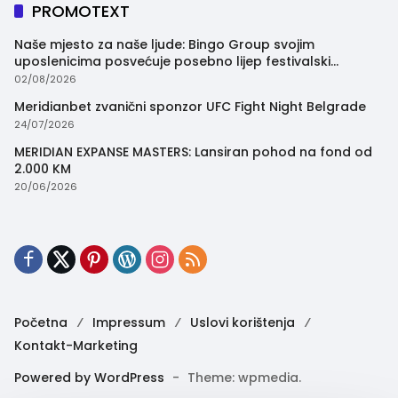
PROMOTEXT
Naše mjesto za naše ljude: Bingo Group svojim
uposlenicima posvećuje posebno lijep festivalski
trenutak
02/08/2026
Meridianbet zvanični sponzor UFC Fight Night Belgrade
24/07/2026
MERIDIAN EXPANSE MASTERS: Lansiran pohod na fond od
2.000 KM
20/06/2026
Početna
Impressum
Uslovi korištenja
Kontakt-Marketing
Powered by WordPress
-
Theme: wpmedia.