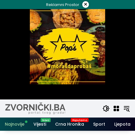
Skip
×
Reklamni Prostor
to
content
Najnovije
Vijesti
Crna Hronika
Sport
Ljepota i 