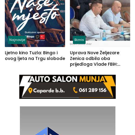
Najnovije
Biznis
Ljetno kino Tuzla: Bingo i
Uprava Nove Željezare
ovog ljeta na Trgu slobode
Zenica odbila oba
prijedloga Vlade FBiH:
Ustrajni da je stečaj jedino
rješenje