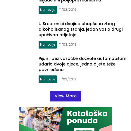
hiljade KM poljoprivrednicima
Najnovije
11/03/2019
U Srebrenici dvojica uhapšena zbog
alkoholisanog stanja, jedan vozio drugi
upućivao prijetnje
Najnovije
11/03/2019
Pijan i bez vozačke dozvole automobilom
udario dvoje djece, jedno dijete teže
povrijeđeno
Najnovije
11/03/2019
View More