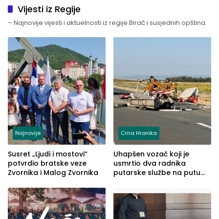
Vijesti iz Regije
– Najnovije vijesti i aktuelnosti iz regije Birač i susjednih opština.
Najnovije
Crna Hronika
Susret „Ljudi i mostovi“
Uhapšen vozač koji je
potvrdio bratske veze
usmrtio dva radnika
Zvornika i Malog Zvornika
putarske službe na putu
od Loznice prema Šapcu
(FOTO)