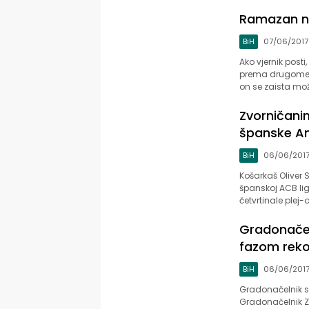
Ramazan naš
BiH
07/06/2017
Ako vjernik post
prema drugome li
on se zaista mo
Zvorničanin
španske A
BiH
06/06/201
Košarkaš Oliver S
španskoj ACB lig
četvrtinale plej-o
Gradonačel
fazom reko
BiH
06/06/201
Gradonačelnik sa
Gradonačelnik Z