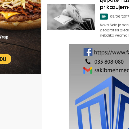
prikazujem
BiH
08/06/2017
Novo Selo je nase
geografski gled
nekoliko veoma li