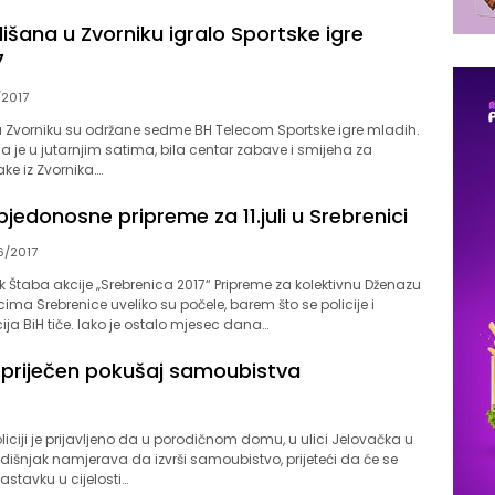
išana u Zvorniku igralo Sportske igre
7
2017
 u Zvorniku su održane sedme BH Telecom Sportske igre mladih.
je u jutarnjim satima, bila centar zabave i smijeha za
ake iz Zvornika….
jedonosne pripreme za 11.juli u Srebrenici
6/2017
Štaba akcije „Srebrenica 2017“ Pripreme za kolektivnu Dženazu
ima Srebrenice uveliko su počele, barem što se policije i
ija BiH tiče. Iako je ostalo mjesec dana…
spriječen pokušaj samoubistva
liciji je prijavljeno da u porodičnom domu, u ulici Jelovačka u
išnjak namjerava da izvrši samoubistvo, prijeteći da će se
nastavku u cijelosti…