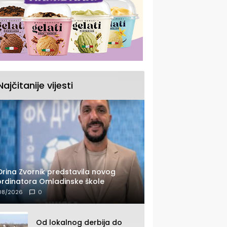
Najčitanije vijesti
Drina Zvornik predstavila novog
rdinatora Omladinske škole
08/2026
0
Od lokalnog derbija do