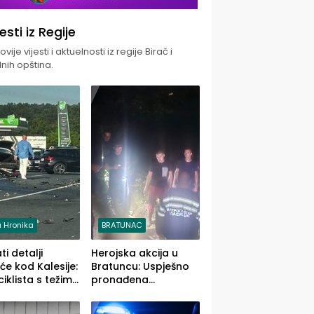
jesti iz Regije
vije vijesti i aktuelnosti iz regije Birač i
nih opština.
 Hronika
BRATUNAC
i detalji
Herojska akcija u
će kod Kalesije:
Bratuncu: Uspješno
iklista s težim,
pronađena
 vozača s
sedamdesetogodišnj
im povredama
a Ivanka Lazić,