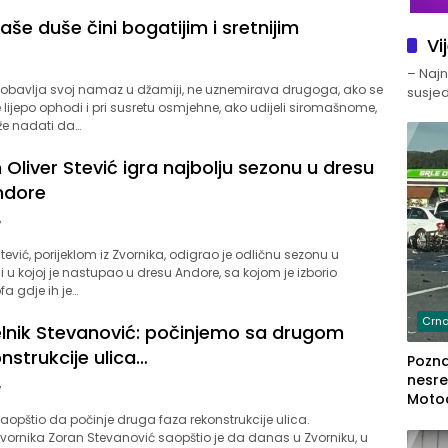
e duše čini bogatijim i sretnijim
Vi
– Najno
i, obavlja svoj namaz u džamiji, ne uznemirava drugoga, ako se
susjed
jepo ophodi i pri susretu osmjehne, ako udijeli siromašnome,
že nadati da…
 Oliver Stević igra najbolju sezonu u dresu
ndore
7
tević, porijeklom iz Zvornika, odigrao je odličnu sezonu u
i u kojoj je nastupao u dresu Andore, sa kojom je izborio
fa gdje ih je…
Crna
nik Stevanović: počinjemo sa drugom
nstrukcije ulica…
Poznat
nesre
7
Motoc
dvoje
opštio da počinje druga faza rekonstrukcije ulica.
lakš
vornika Zoran Stevanović saopštio je da danas u Zvorniku, u