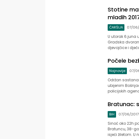
Stotine mal
mladih 201
ČARŠIJA
07/06/
U utorak 6.juna
Gradska dvorana 
djevojčice i dječ
Zvornički.ba
Počele bezb
Najnovije
07/0
Održan sastanak 
ubijenim Bošnjac
policijskih agenc
Bratunac: 
BiH
07/06/2017
Sinoć oko 22h po
Bratuncu, 38-god
isjeći žiletom. U 