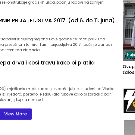
e rekonstrukcije gradskih ulica, počinju radovi na zamjeni
TURNIR PRIJATELJSTVA 2017. (od 6. do 11. juna)
7
fudbaleri iz cijelog regiona i ove godine će imati priliku da
 prestižnom turniru. Turnir prijateljstva 2017. počinje danas i
a na terenima etno sela…
Najn
jepa drva i kosi travu kako bi platila
Ovog
žalost
7
0), mještanka male rudarske varoši Ljubije i studentica Visoke
 iz Prijedora, pošteno je zasukala rukave kako bi zaradila bar
lovanje, kupila neku od…
View More