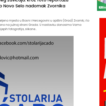
o Novo Selo nadomak Zvornika
ljeno mjesto u Bosni i Hercegovini u opštini (Grad) Zvornik, i to
ano na južnoj strani Grada. U nastavku donosimo Vamo
jepih fotografija, slikane…