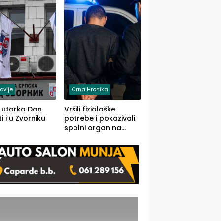
rodom iz Kravice.
ovije
Crna Hronika
 utorka Dan
Vršili fiziološke
i i u Zvorniku
potrebe i pokazivali
spolni organ na
javnom mjestu,
uslijedile kazne