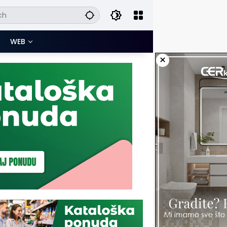
WEB
×