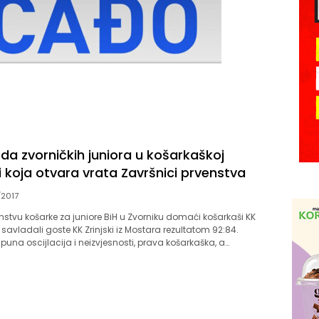
da zvorničkih juniora u košarkaškoj
gi koja otvara vrata Završnici prvenstva
2017
stvu košarke za juniore BiH u Zvorniku domaći košarkaši KK
savladali goste KK Zrinjski iz Mostara rezultatom 92:84.
 puna oscijlacija i neizvjesnosti, prava košarkaška, a…