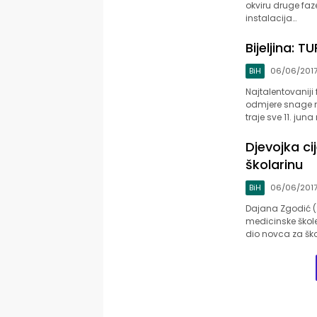
okviru druge faz
instalacija…
Bijeljina: 
BiH
06/06/201
Najtalentovaniji 
odmjere snage na
traje sve 11. jun
Djevojka ci
školarinu
BiH
06/06/201
Dajana Zgodić (2
medicinske škole
dio novca za ško