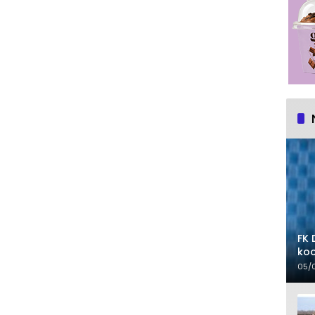
FK 
koo
05/