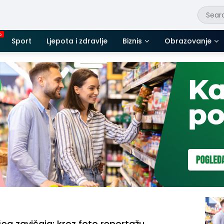
Sport
Ljepota i zdravlje
Biznis
Obrazovanje
eg zavičaja: kroz foto reportažu