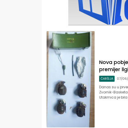
Nova pobje
premijer li
ČARŠIJA
07/06/
Danas su u prven
Zvornik-Basketa 
Utakmica je bila