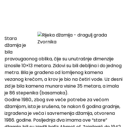
Stara
džamija je
bila
pravougaonog oblika, čije su unutrašnje dimenzije
iznosile 10×13 metara. Zidovi su bili debljina i do jednog
metra. Bila je građena od lomljenog kamena
vezanog krečom, a krov je bio na četiri vode. Uz desni
zid je bila kamena munara visine 35 metara, a imala
je 86 stepenika (basamaka).
Godine 1980., zbog sve veće potrebe za većom
džamijom, ista je srušena, te nakon 6 godina gradnje,
izgrađena je veća i savremenija džamija, otvorena
1986. godine. Posljednja dva imama ove “stare”
džamije bili su Hadži hafiz Ahmet ef. Zejnilagić do 1942.