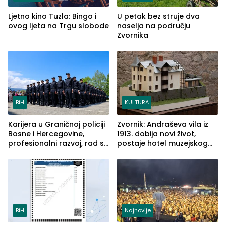
Ljetno kino Tuzla: Bingo i
U petak bez struje dva
ovog ljeta na Trgu slobode
naselja na području
Zvornika
BiH
KULTURA
Karijera u Graničnoj policiji
Zvornik: Andraševa vila iz
Bosne i Hercegovine,
1913. dobija novi život,
profesionalni razvoj, rad sa
postaje hotel muzejskog
savremenom opremom i
tipa
služba građanima
BiH
Najnovije