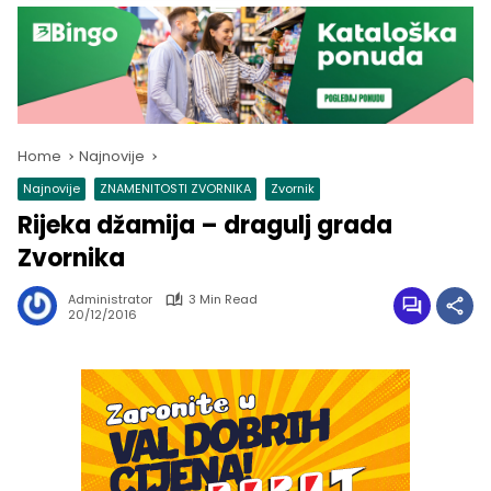
Home
Najnovije
Najnovije
ZNAMENITOSTI ZVORNIKA
Zvornik
Rijeka džamija – dragulj grada
Zvornika
Administrator
3 Min Read
20/12/2016