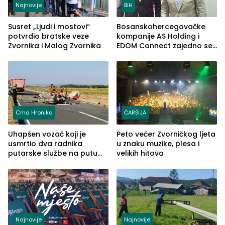
Najnovije
BiH
Susret „Ljudi i mostovi“
Bosanskohercegovačke
potvrdio bratske veze
kompanije AS Holding i
Zvornika i Malog Zvornika
EDOM Connect zajedno se
šire na tržište Maroka
Crna Hronika
ČARŠIJA
Uhapšen vozač koji je
Peto večer Zvorničkog ljeta
usmrtio dva radnika
u znaku muzike, plesa i
putarske službe na putu
velikih hitova
od Loznice prema Šapcu
(FOTO)
Najnovije
Najnovije