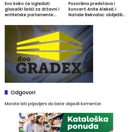
Evo kako će izgledati
Pozorišna predstava i
glasački listići za državni i
koncerti Anite Aleksić i
entitetske parlamente:
Nataše Bekvalac obilježili
Najveće izmjene biće
četvrto veče Zvorničkog
vidljive na njima
ljeta (FOTO)
Odgovori
Morate biti
prijavljeni
da biste objavili komentar.