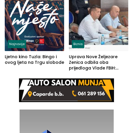
Najnovije
Biznis
Ljetno kino Tuzla: Bingo i
Uprava Nove Željezare
ovog ljeta na Trgu slobode
Zenica odbila oba
prijedloga Vlade FBiH:
Ustrajni da je stečaj jedino
rješenje