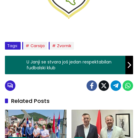
Tags:
Carsija
Zvornik
U Janji se stvara još jedan respektabilan
fudbalski klub
Related Posts