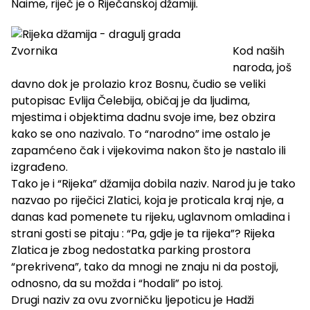
Naime, riječ je o Riječanskoj džamiji.
Kod naših
naroda, još
davno dok je prolazio kroz Bosnu, čudio se veliki
putopisac Evlija Čelebija, običaj je da ljudima,
mjestima i objektima dadnu svoje ime, bez obzira
kako se ono nazivalo. To “narodno” ime ostalo je
zapamćeno čak i vijekovima nakon što je nastalo ili
izgrađeno.
Tako je i “Rijeka” džamija dobila naziv. Narod ju je tako
nazvao po riječici Zlatici, koja je proticala kraj nje, a
danas kad pomenete tu rijeku, uglavnom omladina i
strani gosti se pitaju : “Pa, gdje je ta rijeka”? Rijeka
Zlatica je zbog nedostatka parking prostora
“prekrivena”, tako da mnogi ne znaju ni da postoji,
odnosno, da su možda i “hodali” po istoj.
Drugi naziv za ovu zvorničku ljepoticu je Hadži