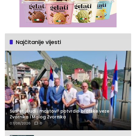
Najčitanije vijesti
Susret „Ljudi i mostovi“ potvrdio bratske veze
Zvornika i Malog Zvornika
07/08/2026
0