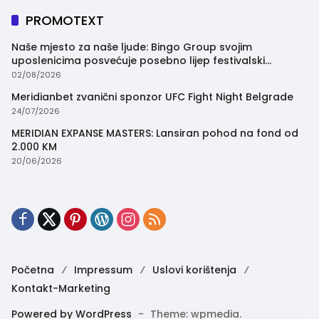
PROMOTEXT
Naše mjesto za naše ljude: Bingo Group svojim
uposlenicima posvećuje posebno lijep festivalski
trenutak
02/08/2026
Meridianbet zvanični sponzor UFC Fight Night Belgrade
24/07/2026
MERIDIAN EXPANSE MASTERS: Lansiran pohod na fond od
2.000 KM
20/06/2026
Početna
Impressum
Uslovi korištenja
Kontakt-Marketing
Powered by WordPress
-
Theme: wpmedia.