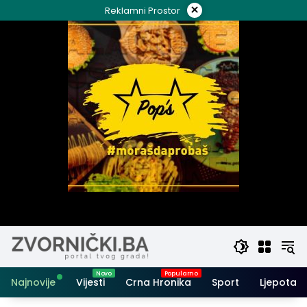
Skip
×
Reklamni Prostor
to
content
Najnovije
Vijesti
Crna Hronika
Sport
Ljepota i 