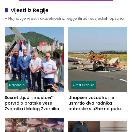
Vijesti iz Regije
– Najnovije vijesti i aktuelnosti iz regije Birač i susjednih opština.
Najnovije
Crna Hronika
Susret „Ljudi i mostovi“
Uhapšen vozač koji je
potvrdio bratske veze
usmrtio dva radnika
Zvornika i Malog Zvornika
putarske službe na putu
od Loznice prema Šapcu
(FOTO)