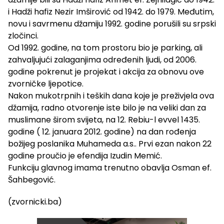
i Hadži hafiz Nezir Imširović od 1942. do 1979. Međutim,
novu i savrmenu džamiju 1992. godine porušili su srpski
zločinci.
Od 1992. godine, na tom prostoru bio je parking, ali
zahvaljujući zalaganjima određenih ljudi, od 2006.
godine pokrenut je projekat i akcija za obnovu ove
zvorničke ljepotice.
Nakon mukotrpnih i teških dana koje je preživjela ova
džamija, radno otvorenje iste bilo je na veliki dan za
muslimane širom svijeta, na 12. Rebiu-l evvel 1435.
godine ( 12. januara 2012. godine) na dan rođenja
božijeg poslanika Muhameda a.s.. Prvi ezan nakon 22
godine proučio je efendija Izudin Memić.
Funkciju glavnog imama trenutno obavlja Osman ef.
Šahbegović.
(zvornicki.ba)