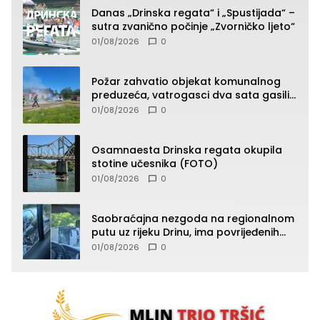
Danas „Drinska regata“ i „Spustijada“ –
sutra zvanično počinje „Zvorničko ljeto“
01/08/2026
0
Požar zahvatio objekat komunalnog
preduzeća, vatrogasci dva sata gasili
vatru (FOTO)
01/08/2026
0
Osamnaesta Drinska regata okupila
stotine učesnika (FOTO)
01/08/2026
0
Saobraćajna nezgoda na regionalnom
putu uz rijeku Drinu, ima povrijeđenih
lica (FOTO)
01/08/2026
0