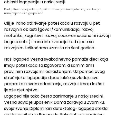
Rad u Resursnoj sobi dr. Savić radi sa jednim dijetetom, a soba je
namjenjena i za grupni rad
Cilj je rano otkrivanje poteškoća u razvoju u pet
razvojnih oblasti (govor/komunikacija, razvoj
motorike, kognitivni razvoj, socio-emocionalni razvoj i
briga o sebi ) i rana intervencija kod djece sa
razvojnim teškoćama uzrasta do šest godina.
Naš logoped Vesna svakodnevno pomaže djeci koja
imaju poteškoća sa izgovorom, a samim tim i
pravilnim razvojem i odrastanjem. Uz pomoć ovog
stručnjaka logopedije djeca lakše savladaju sve
prepreke u svom odrastanju, razvoju i imaju lakše i
ljepše djetinjstvo.
Logoped nije tako često zanimanje u našoj sredini.
Vesna Savić je uposlenik Doma zdravlja u Zvorniku,
svoje zvanje Diplomirani defektolog-logoped stekla
na Univerzitetu u Beogradu, Fakultet za specijalnu