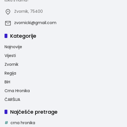
toku s nama!
Zvornik, 75400
zvornicki@gmail.com
Kategorije
Najnovije
Vijesti
Zvornik
Regija
BiH
Crna Hronika
ČARŠIJA
Najčešće pretrage
crna hronika