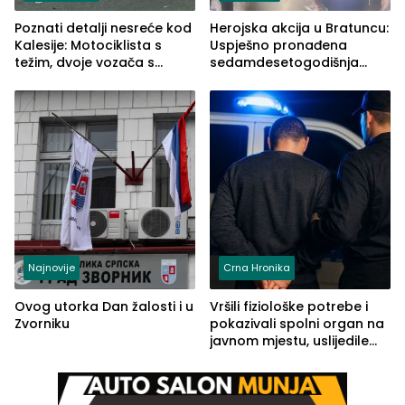
Poznati detalji nesreće kod
Herojska akcija u Bratuncu:
Kalesije: Motociklista s
Uspješno pronađena
težim, dvoje vozača s
sedamdesetogodišnja
lakšim povredama
Ivanka Lazić, rodom iz
Kravice.
Najnovije
Crna Hronika
Ovog utorka Dan žalosti i u
Vršili fiziološke potrebe i
Zvorniku
pokazivali spolni organ na
javnom mjestu, uslijedile
kazne