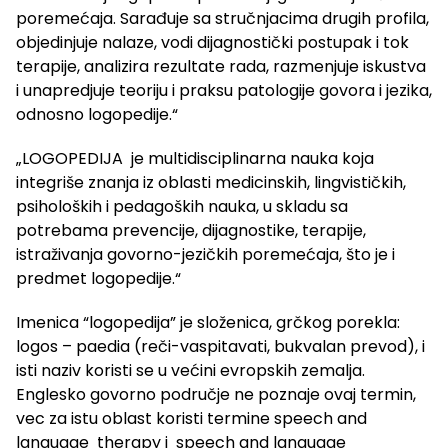
poremećaja. Sarađuje sa stručnjacima drugih profila,
objedinjuje nalaze, vodi dijagnostički postupak i tok
terapije, analizira rezultate rada, razmenjuje iskustva
i unapredjuje teoriju i praksu patologije govora i jezika,
odnosno logopedije.“
„LOGOPEDIJA je multidisciplinarna nauka koja
integriše znanja iz oblasti medicinskih, lingvističkih,
psiholoških i pedagoških nauka, u skladu sa
potrebama prevencije, dijagnostike, terapije,
istraživanja govorno-jezičkih poremećaja, što je i
predmet logopedije.“
Imenica “logopedija” je složenica, grčkog porekla:
logos – paedia (reči-vaspitavati, bukvalan prevod), i
isti naziv koristi se u većini evropskih zemalja.
Englesko govorno područje ne poznaje ovaj termin,
vec za istu oblast koristi termine speech and
language therapy i speech and language