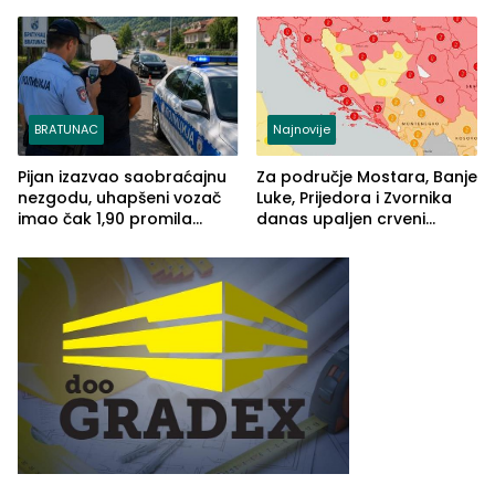
BRATUNAC
Najnovije
Pijan izazvao saobraćajnu
Za područje Mostara, Banje
nezgodu, uhapšeni vozač
Luke, Prijedora i Zvornika
imao čak 1,90 promila
danas upaljen crveni
alkohola u krvi
meteoalarm