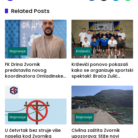
Related Posts
Najnovije
Križevići
FK Drina Zvornik
Križevići ponovo pokazali
predstavila novog
kako se organizuje sportski
koordinatora Omladinske
spektakl: Braća Zulić
škole
osvojila Križevići kup 2026
Najnovije
Najnovije
U četvrtak bez struje više
Civilna zaštita Zvornik
naselja kod Zvornika
upozorava: Stiže novi