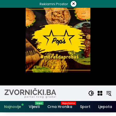
Skip
×
Reklamni Prostor
to
content
Najnovije
Vijesti
Crna Hronika
Sport
Ljepota i 