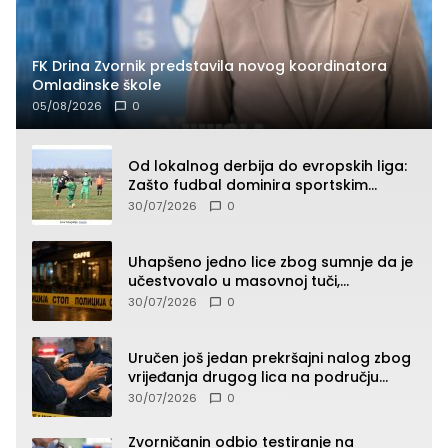
FK Drina Zvornik predstavila novog koordinatora
Omladinske škole
05/08/2026
0
Od lokalnog derbija do evropskih liga:
Zašto fudbal dominira sportskim
klađenjem
30/07/2026
0
Uhapšeno jedno lice zbog sumnje da je
učestvovalo u masovnoj tuči,
maloljetnik zadobio povrede
30/07/2026
0
Uručen još jedan prekršajni nalog zbog
vrijeđanja drugog lica na području
Zvornika
30/07/2026
0
Zvorničanin odbio testiranje na