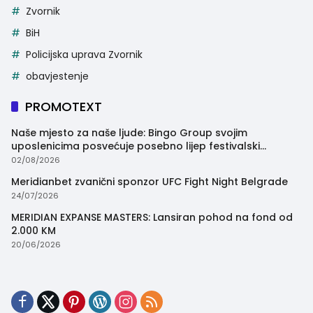
Zvornik
BiH
Policijska uprava Zvornik
obavjestenje
PROMOTEXT
Naše mjesto za naše ljude: Bingo Group svojim
uposlenicima posvećuje posebno lijep festivalski
trenutak
02/08/2026
Meridianbet zvanični sponzor UFC Fight Night Belgrade
24/07/2026
MERIDIAN EXPANSE MASTERS: Lansiran pohod na fond od
2.000 KM
20/06/2026