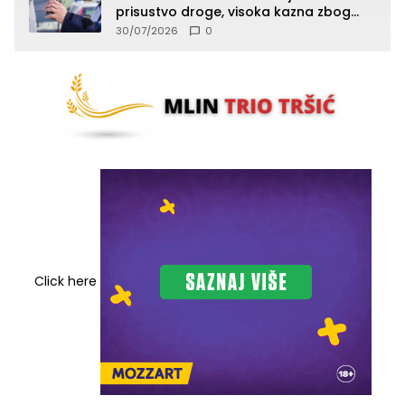
prisustvo droge, visoka kazna zbog
kršenja Zakona o osnovama
30/07/2026
0
bezbjednosti saobraćaja
Click here