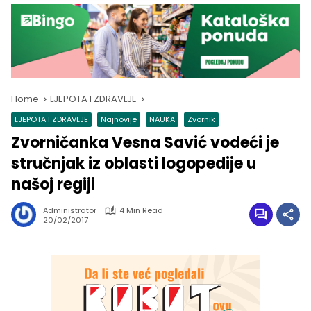
Home
LJEPOTA I ZDRAVLJE
LJEPOTA I ZDRAVLJE
Najnovije
NAUKA
Zvornik
Zvorničanka Vesna Savić vodeći je
stručnjak iz oblasti logopedije u
našoj regiji
Administrator
4 Min Read
20/02/2017