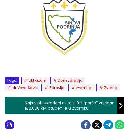
Tags:
aktivizam
Dom zdravlja
dr.Vsna Savic
Zdravlje
zvornicki
Zvornik
Najskuplji ukradeni auto u BiH “porše” vrijedan
180.000 KM otuđen je u Zvorniku