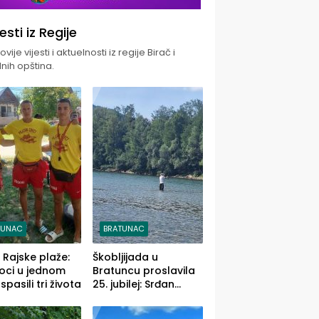
jesti iz Regije
vije vijesti i aktuelnosti iz regije Birač i
nih opština.
TUNAC
BRATUNAC
i Rajske plaže:
Škobljijada u
oci u jednom
Bratuncu proslavila
pasili tri života
25. jubilej: Srđan
Vasić pobjednik sa
ulovom od 2.040