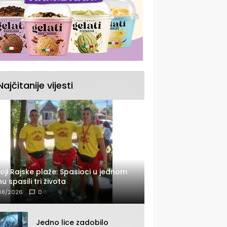
Najčitanije vijesti
oji Rajske plaže: Spasioci u jednom
u spasili tri života
08/2026
0
Jedno lice zadobilo