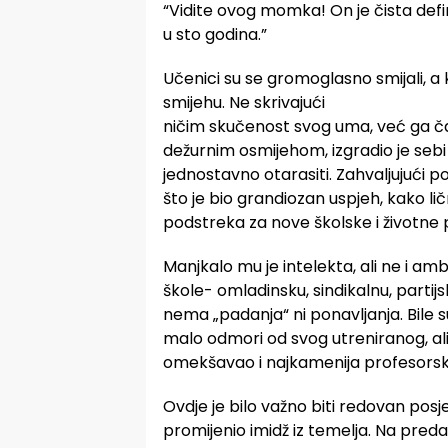
“Vidite ovog momka! On je čista defi
u sto godina.”
Učenici su se gromoglasno smijali, a 
smijehu. Ne skrivajući
ničim skučenost svog uma, već ga ča
dežurnim osmijehom, izgradio je sebi
jednostavno otarasiti. Zahvaljujući po
što je bio grandiozan uspjeh, kako ličn
podstreka za nove školske i životne 
Manjkalo mu je intelekta, ali ne i amb
škole- omladinsku, sindikalnu, partijs
nema „padanja“ ni ponavljanja. Bile 
malo odmori od svog utreniranog, ali 
omekšavao i najkamenija profesorsk
Ovdje je bilo važno biti redovan posje
promijenio imidž iz temelja. Na pred