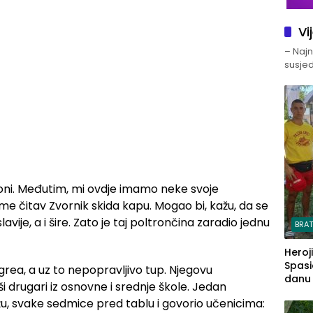
Vi
– Najno
susjed
troni. Međutim, mi ovdje imamo neke svoje
 čitav Zvornik skida kapu. Mogao bi, kažu, da se
ije, a i šire. Zato je taj poltrončina zaradio jednu
BRA
Heroj
Spasi
grea, a uz to nepopravljivo tup. Njegovu
danu s
ši drugari iz osnovne i srednje škole. Jedan
u, svake sedmice pred tablu i govorio učenicima: