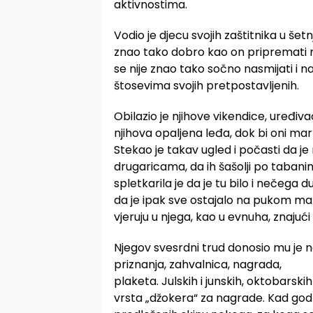
aktivnostima.
Vodio je djecu svojih zaštitnika u šet
znao tako dobro kao on pripremati r
se nije znao tako sočno nasmijati i n
štosevima svojih pretpostavljenih.
Obilazio je njihove vikendice, uređiv
njihova opaljena leđa, dok bi oni mar
Stekao je takav ugled i počasti da 
drugaricama, da ih šašolji po tabanim
spletkarila je da je tu bilo i nečega 
da je ipak sve ostajalo na pukom maz
vjeruju u njega, kao u evnuha, znajući
Njegov svesrdni trud donosio mu je n
priznanja, zahvalnica, nagrada,
plaketa. Julskih i junskih, oktobar
vrsta „džokera“ za nagrade. Kad god 