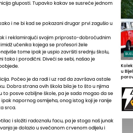
nicija gluposti. Tupavko kakav se susreće jednom
kako i ne bi kad se pokazani drugar prvi zagušio u
k i reklamirajući svojim priprosto-dobroćudnim
 imidž učenika kojega se profesori žele
najviše tome ipak je uspio završiti srednju školu,
BIJE
i tako i porodični. Diveći se sebi, našao je
pobjede.
Kolek
u Bije
parova
icija. Počeo je da radi i uz rad da završava ostale
grado
ku. Dobra strana ovih škola bila je to što u njima
izgov
su to posve ozbiljne škole, pa je sada mogao da se
sudb
ipak napornog osmijeha, onog istog koji je ranije
a srca.
tilac i složiti radoznalu facu, pa je stoga naš junak
avanja je dolazio u svečanom crvenom odijelu i