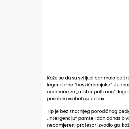
Kaže se da su svi ljudi bar malo pol
legendarne “beskičmenjake“. Jednome
nadmeće za „mister poltrona“ Jugoslav
posebnu »subotnju priču«.
Tip je bez znatnijeg porodičnog pedi
„inteligenciju“ pamte i dan danas biv
neodmjereni profesor izvodio ga, kaž