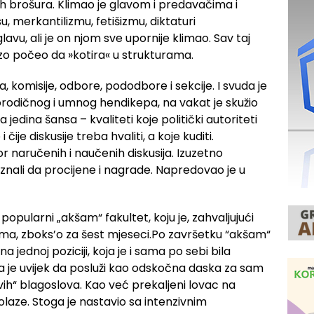
kih brošura. Klimao je glavom i predavačima i
, merkantilizmu, fetišizmu, diktaturi
glavu, ali je on njom sve upornije klimao. Sav taj
rzo počeo da »kotira« u strukturama.
a, komisije, odbore, pododbore i sekcije. I svuda je
orodičnog i umnog hendikepa, na vakat je skužio
jedina šansa – kvaliteti koje politički autoriteti
čije diskusije treba hvaliti, a koje kuditi.
 naručenih i naučenih diskusija. Izuzetno
i znali da procijene i nagrade. Napredovao je u
, popularni „akšam“ fakultet, koju je, zahvaljujući
ima, zboks’o za šest mjeseci.Po završetku “akšam“
a jednoj poziciji, koja je i sama po sebi bila
la je uvijek da posluži kao odskočna daska za sam
hovih“ blagoslova. Kao već prekaljeni lovac na
olaze. Stoga je nastavio sa intenzivnim