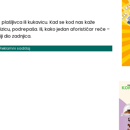
plašljivca ili kukavicu. Kad se kod nas kaže
zicu, podrepaša. Ili, kako jedan aforističar reče –
ji dio zadnjica.
Reklamni sadržaj