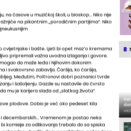
nju, na časove u muzičkoj školi, u bioskop… Niko nije
ažnjiće na pikantnim „porodičnim partijima“. Niko
ajneukusnijim
ao cvijetnjake i bašte. Ljeti bi opet maz’o kremama
ljivo pripremali važna uvodna izlaganja i govore.
je mogao da maže leđa i Njihovim dokonim
a i svakovrsno zabavlja. Čaršija, ko čaršija,
dubljeg. Međutim, Poltronovi dobri poznanici tvrde
anju i šašoljenju. Gazde su nastavile da čvrsto
 da mu je karijera slađa od „slatkog života“.
Her
ove plodove. Dobio je već oko pedeset kila
dan
09/
skih i decembarskih… Vremenom je postao neka
bi komisije za odlikovanja trebalo do sa spiska