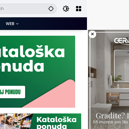
WEB
×