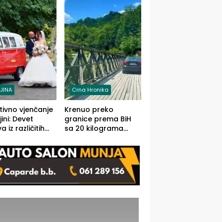
grama (FOTO)
LJINA
Crna Hronika
tivno vjenčanje
Krenuo preko
ljini: Devet
granice prema BiH
 iz različitih
sa 20 kilograma
va BiH
marihuane sakrivene
orilo
u automobilu
onosno da