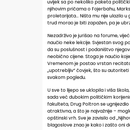
uvijek sa po nekoliko paketa politič
njihovim pričama o Fojerbahu, Marksu
proletarijata… Ništa mu nije ulazilo u 
trud morao je biti zapažen, pa je ub
Nezadrživo je jurišao na forume, vijeć
naučio neke lekcije. Svjestan svog p
da su poslušnost i podaništvo njegova 
neobično cijene. Stoga je naučio koje i 
Vremenom je postao vrstan recitator
„upotrebljiv“ čovjek, što su autoritet
svakom pogledu.
U sve to lijepo se uklopila i viša škola
sada već dubokim političkim korijen
fakulteta, Drug Poltron se ugnijezdio n
atraktivna, a što je najvažnije – mog
opštinski vrh. Sve je zavisilo od „Nji
blagoslove znao je kako i zašto oni d