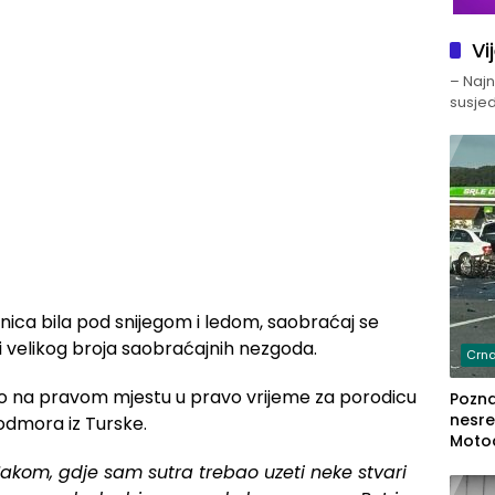
Vi
– Najno
susjed
ionica bila pod snijegom i ledom, saobraćaj se
i velikog broja saobraćajnih nezgoda.
Crna
o na pravom mjestu u pravo vrijeme za porodicu
Poznat
nesre
a odmora iz Turske.
Motoc
dvoje
akom, gdje sam sutra trebao uzeti neke stvari
lakš