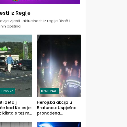
jesti iz Regije
vije vijesti i aktuelnosti iz regije Birač i
nih opština.
 Hronika
BRATUNAC
i detalji
Herojska akcija u
će kod Kalesije:
Bratuncu: Uspješno
iklista s težim,
pronađena
 vozača s
sedamdesetogodišnj
im povredama
a Ivanka Lazić,