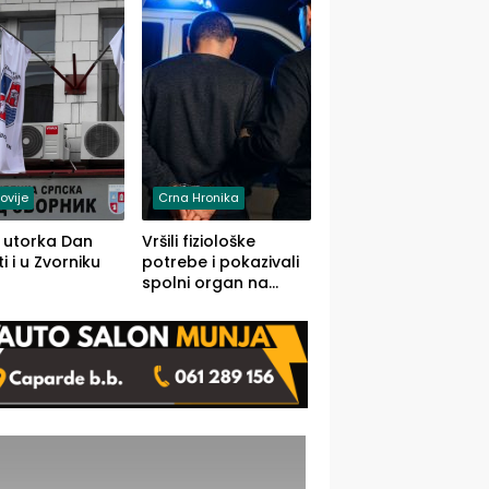
rodom iz Kravice.
ovije
Crna Hronika
 utorka Dan
Vršili fiziološke
i i u Zvorniku
potrebe i pokazivali
spolni organ na
javnom mjestu,
uslijedile kazne