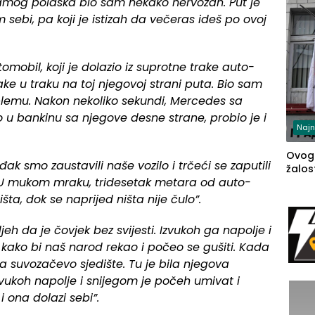
samog polaska bio sam nekako nervozan. Put je
m sebi, pa koji je istizah da večeras ideš po ovoj
omobil, koji je dolazio iz suprotne trake auto-
rake u traku na toj njegovoj strani puta. Bio sam
oblemu. Nakon nekoliko sekundi, Mercedes sa
 u bankinu sa njegove desne strane, probio je i
Najn
Ovog
ođak smo zaustavili naše vozilo i trčeći se zaputili
žalost
 U mukom mraku, tridesetak metara od auto-
šta, dok se naprijed ništa nije čulo”.
jeh da je čovjek bez svijesti. Izvukoh ga napolje i
, kako bi naš narod rekao i počeo se gušiti. Kada
na suvozačevo sjedište. Tu je bila njegova
izvukoh napolje i snijegom je počeh umivat i
i ona dolazi sebi”.