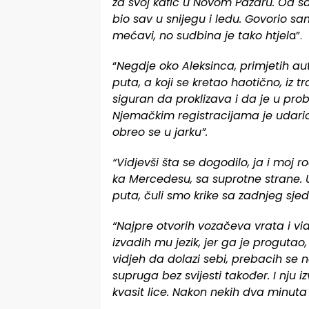
za svoj kafić u Novom Pazaru. Od 
bio sav u snijegu i ledu. Govorio sa
mećavi, no sudbina je tako htjel
a”.
“
Negdje oko Aleksinca, primjetih aut
puta, a koji se kretao haotično, iz t
siguran da proklizava i da je u pr
Njemačkim registracijama je udario
obreo se u jarku”.
“Vidjevši šta se dogodilo, ja i moj r
ka Mercedesu, sa suprotne strane.
puta, čuli smo krike sa zadnjeg sjedi
“Najpre otvorih vozačeva vrata i vid
izvadih mu jezik, jer ga je progutao
vidjeh da dolazi sebi, prebacih se 
supruga bez svijesti također. I nju 
kvasit lice. Nakon nekih dva minuta 