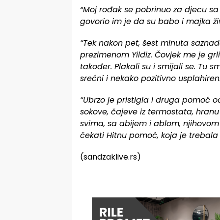
“Moj rođak se pobrinuo za djecu sa 
govorio im je da su babo i majka živ
“Tek nakon pet, šest minuta saznado
prezimenom Yildiz. Čovjek me je grli
također. Plakali su i smijali se. Tu s
srećni i nekako pozitivno usplahireni
“Ubrzo je pristigla i druga pomoć od o
sokove, čajeve iz termostata, hran
svima, sa abijem i ablom, njihovom
čekati Hitnu pomoć, koja je trebala 
(sandzaklive.rs)