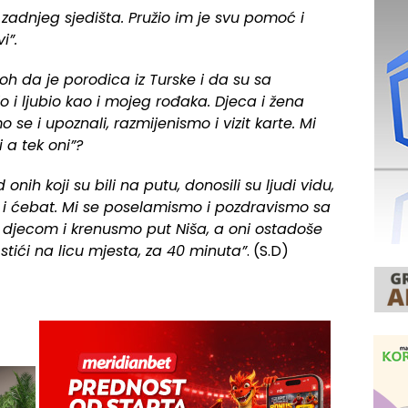
zadnjeg sjedišta. Pružio im je svu pomoć i
i”.
h da je porodica iz Turske i da su sa
o i ljubio kao i mojeg rođaka. Djeca i žena
mo se i upoznali, razmijenismo i vizit karte. Mi
 a tek oni”?
nih koji su bili na putu, donosili su ljudi vidu,
u i ćebat. Mi se poselamismo i pozdravismo sa
 djecom i krenusmo put Niša, a oni ostadoše
stići na licu mjesta, za 40 minuta”
. (S.D)