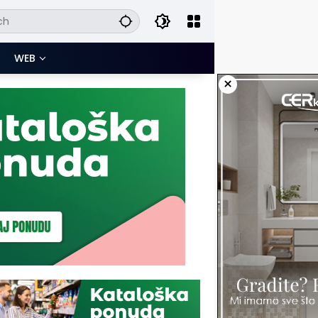
WEB
×