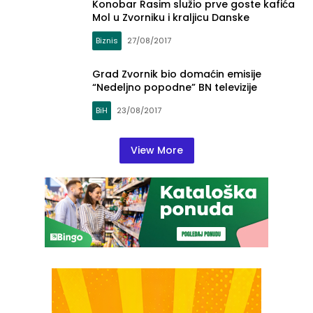
Konobar Rasim služio prve goste kafića
Mol u Zvorniku i kraljicu Danske
Biznis
27/08/2017
Grad Zvornik bio domaćin emisije
“Nedeljno popodne” BN televizije
BiH
23/08/2017
View More