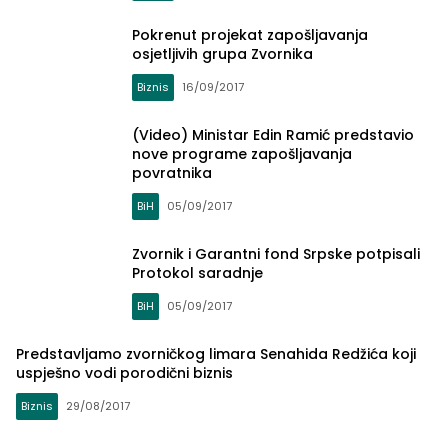
Pokrenut projekat zapošljavanja
osjetljivih grupa Zvornika
Biznis
16/09/2017
(Video) Ministar Edin Ramić predstavio
nove programe zapošljavanja
povratnika
BiH
05/09/2017
Zvornik i Garantni fond Srpske potpisali
Protokol saradnje
BiH
05/09/2017
Predstavljamo zvorničkog limara Senahida Redžića koji
uspješno vodi porodični biznis
Biznis
29/08/2017