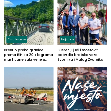
Crna Hronika
Najnovije
Krenuo preko granice
Susret „Ljudi i mostovi“
prema BiH sa 20 kilograma
potvrdio bratske veze
marihuane sakrivene u
Zvornika i Malog Zvornika
automobilu