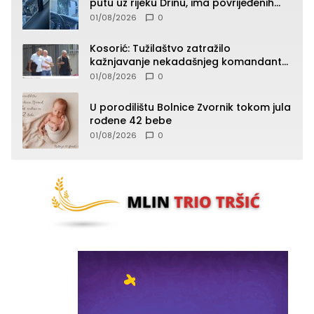
putu uz rijeku Drinu, ima povrijeđenih
lica (FOTO)
01/08/2026
0
Kosorić: Tužilaštvo zatražilo
kažnjavanje nekadašnjeg komandanta
Vlaseničke brigade
01/08/2026
0
U porodilištu Bolnice Zvornik tokom jula
rođene 42 bebe
01/08/2026
0