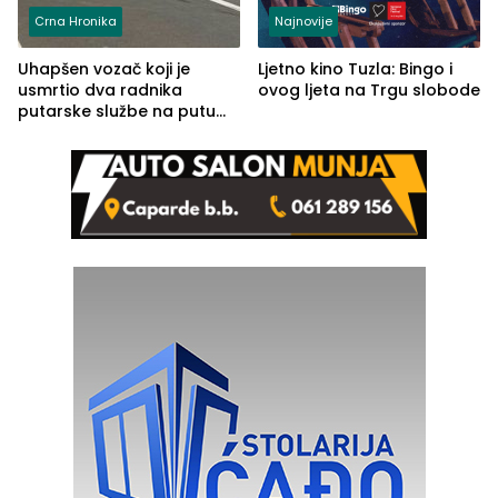
Crna Hronika
Najnovije
Uhapšen vozač koji je
Ljetno kino Tuzla: Bingo i
usmrtio dva radnika
ovog ljeta na Trgu slobode
putarske službe na putu
od Loznice prema Šapcu
(FOTO)