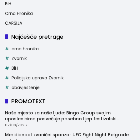
BiH
Crna Hronika
ČARŠIJA
Najčešće pretrage
crna hronika
Zvornik
BiH
Policijska uprava Zvornik
obavjestenje
PROMOTEXT
Naše mjesto za naše ljude: Bingo Group svojim
uposlenicima posvećuje posebno lijep festivalski
trenutak
02/08/2026
Meridianbet zvanični sponzor UFC Fight Night Belgrade