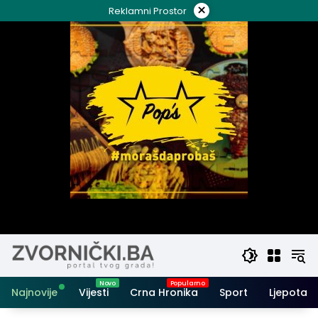
Skip
×
Reklamni Prostor
to
content
Najnovije
Vijesti
Crna Hronika
Sport
Ljepota i 