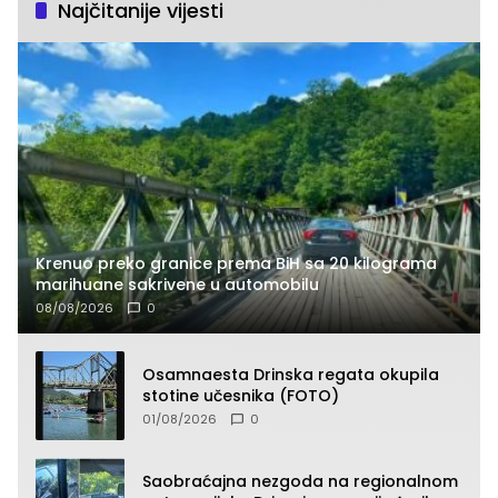
Najčitanije vijesti
Krenuo preko granice prema BiH sa 20 kilograma
marihuane sakrivene u automobilu
08/08/2026
0
Osamnaesta Drinska regata okupila
stotine učesnika (FOTO)
01/08/2026
0
Saobraćajna nezgoda na regionalnom