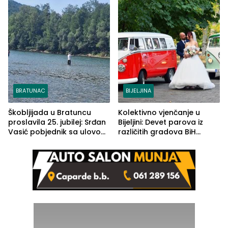
BRATUNAC
BIJELJINA
Škobljijada u Bratuncu
Kolektivno vjenčanje u
proslavila 25. jubilej: Srđan
Bijeljini: Devet parova iz
Vasić pobjednik sa ulovom
različitih gradova BiH
od 2.040 grama (FOTO)
izgovorilo sudbonosno da