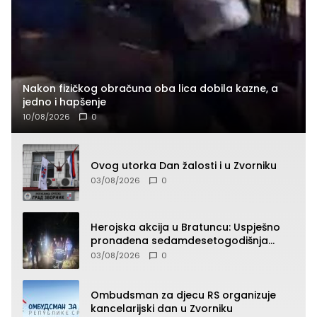
Nakon fizičkog obračuna oba lica dobila kazne, a
jedno i hapšenje
10/08/2026
0
Ovog utorka Dan žalosti i u Zvorniku
03/08/2026
0
Herojska akcija u Bratuncu: Uspješno
pronađena sedamdesetogodišnja
Ivanka Lazić, rodom iz Kravice.
03/08/2026
0
Ombudsman za djecu RS organizuje
kancelarijski dan u Zvorniku