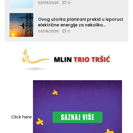
03/08/2026
0
Ovog utorka planirani prekid u isporuci
električne energije za nekoliko
zvorničkih naselja
03/08/2026
0
Click here