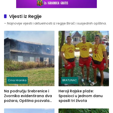
Vijesti iz Regije
– Najnovije vijesti i aktuelnosti iz regije Birač i susjednih opština.
Crna Hronika
BRATUNAC
Na području Srebrenice i
Heroji Rajske plaže:
Zvornika evidentirana dva
Spasioci u jednom danu
požara, Opština pozvala
spasili tri života
na smirivanje tenzija