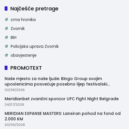
Najčešće pretrage
crna hronika
Zvornik
BiH
Policijska uprava Zvornik
obavjestenje
PROMOTEXT
Naše mjesto za naše ljude: Bingo Group svojim
uposlenicima posvećuje posebno lijep festivalski
trenutak
02/08/2026
Meridianbet zvanični sponzor UFC Fight Night Belgrade
24/07/2026
MERIDIAN EXPANSE MASTERS: Lansiran pohod na fond od
2.000 KM
20/06/2026