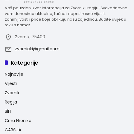
Vaš pouzdan izvor informacija za Zvornik i regiju! Svakodnevno
vam donosimo aktuelne, tačne i nepristrasne vijesti,
zanimljivosti i priče koje oblikuju našu zajednicu. Budite uvijek u
toku s nama!
Zvornik, 75400
zvornicki@gmail.com
Kategorije
Najnovije
Vijesti
Zvornik
Regija
BiH
Crna Hronika
ČARŠIJA