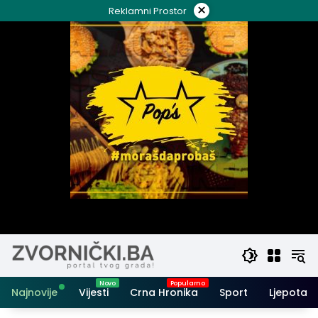
Skip
×
Reklamni Prostor
to
content
Najnovije
Vijesti
Crna Hronika
Sport
Ljepota i 