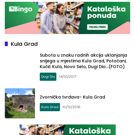
Kula Grad
Subota u znaku radnih akcija uklanjanja
snijega u mjestima Kula Grad, Potočani,
Kučić Kula, Novo Selo, Dugi Dio…(FOTO)
Dugi Dio
14/01/2017
Zvornička tvrđava- Kula Grad
Kula Grad
10/12/2016